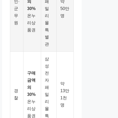
인·
의
패
약
군
30%
밀
50만
무
온누
리
명
원
리상
몰
품권
특
별
관
삼
성
구매
전
금액
자
약
의
패
경
13만
30%
밀
찰
1천
온누
리
명
리상
몰
품권
특