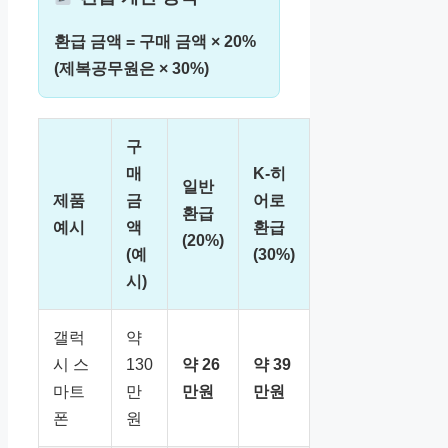
환급 금액 = 구매 금액 × 20%
(제복공무원은 × 30%)
구
매
K-히
일반
제품
금
어로
환급
예시
액
환급
(20%)
(예
(30%)
시)
갤럭
약
시 스
130
약 26
약 39
마트
만
만원
만원
폰
원