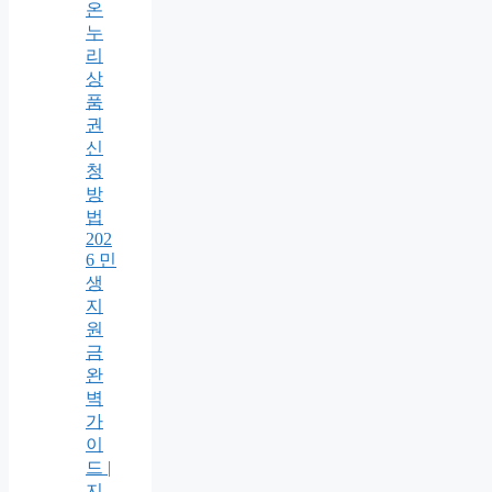
온
누
리
상
품
권
신
청
방
법
202
6 민
생
지
원
금
완
벽
가
이
드 |
지