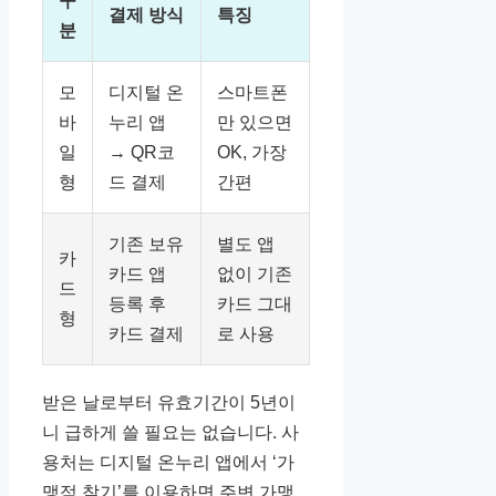
구
결제 방식
특징
분
모
디지털 온
스마트폰
바
누리 앱
만 있으면
일
→ QR코
OK, 가장
형
드 결제
간편
기존 보유
별도 앱
카
카드 앱
없이 기존
드
등록 후
카드 그대
형
카드 결제
로 사용
받은 날로부터 유효기간이 5년이
니 급하게 쓸 필요는 없습니다. 사
용처는 디지털 온누리 앱에서 ‘가
맹점 찾기’를 이용하면 주변 가맹