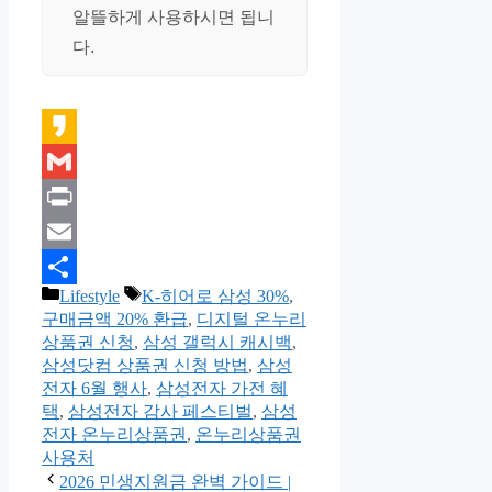
알뜰하게 사용하시면 됩니
다.
Kakao
Gmail
Print
Email
카
태
Lifestyle
K-히어로 삼성 30%
,
Share
테
그
구매금액 20% 환급
,
디지털 온누리
고
상품권 신청
,
삼성 갤럭시 캐시백
,
리
삼성닷컴 상품권 신청 방법
,
삼성
전자 6월 행사
,
삼성전자 가전 혜
택
,
삼성전자 감사 페스티벌
,
삼성
전자 온누리상품권
,
온누리상품권
사용처
2026 민생지원금 완벽 가이드 |