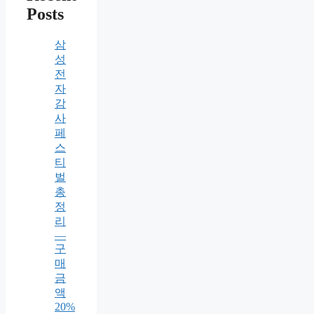
Posts
삼
성
전
자
감
사
페
스
티
벌
총
정
리
—
구
매
금
액
20%