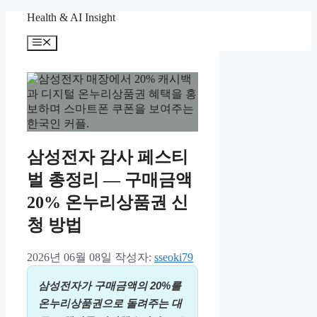
컨
Health & AI Insight
텐
메
츠
뉴
로
건
너
뛰
기
삼성전자 감사 페스티
벌 총정리 — 구매금액
20% 온누리상품권 신
청 방법
2026년 06월 08일
작성자:
sseoki79
삼성전자가 구매금액의 20%를
온누리상품권으로 돌려주는 대