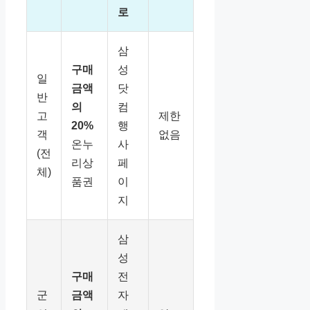
로
삼
구매
성
일
금액
닷
반
의
컴
고
제한
20%
행
객
없음
온누
사
(전
리상
페
체)
품권
이
지
삼
성
구매
전
군
금액
자