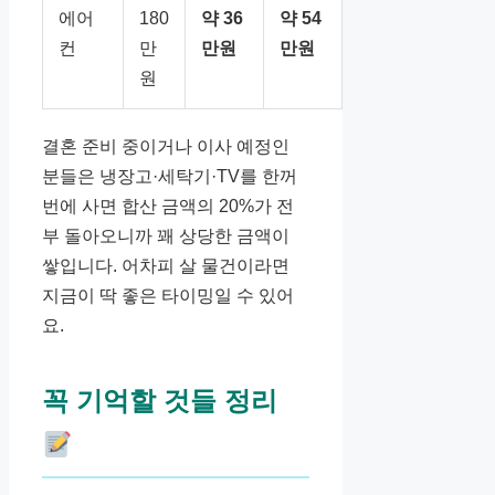
에어
180
약 36
약 54
컨
만
만원
만원
원
결혼 준비 중이거나 이사 예정인
분들은 냉장고·세탁기·TV를 한꺼
번에 사면 합산 금액의 20%가 전
부 돌아오니까 꽤 상당한 금액이
쌓입니다. 어차피 살 물건이라면
지금이 딱 좋은 타이밍일 수 있어
요.
꼭 기억할 것들 정리