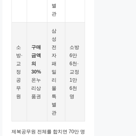
별
관
삼
성
소
구매
전
소방
방·
금액
자
6만
교
의
패
6천·
정
30%
밀
교정
공
온누
리
1만
무
리상
몰
6천
원
품권
특
명
별
관
제복공무원 전체를 합치면 70만 명