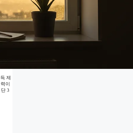
득 제
역력이
단 3