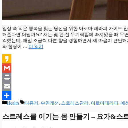
일상 속 작은 행복을 찾는 당신을 위한 아로마 테라피 가이드 
해준다면 어떨까요? 저는 몇 년 전 무기력함에 빠져있을 때 우
각했는데, 매일 조금씩 다른 향을 경험하면서 제 마음이 편안해
와 힐링이 …
더 읽기
Kakao
Gmail
Print
Email
카
태
Health
디퓨저
,
수면개선
,
스트레스관리
,
아로마테라피
,
에
Share
테
그
고
스트레스를 이기는 몸 만들기 – 요가&스
리