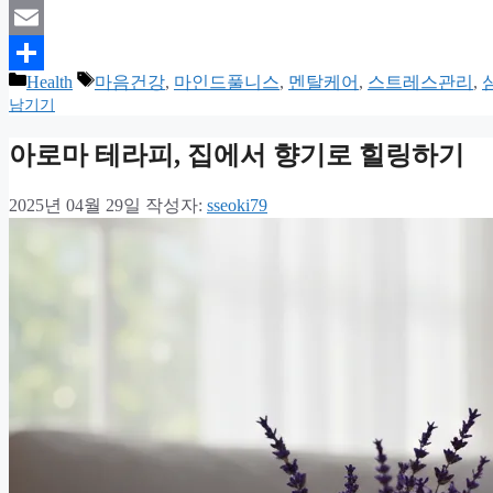
Print
Email
카
태
Health
마음건강
,
마인드풀니스
,
멘탈케어
,
스트레스관리
,
Share
테
그
남기기
고
리
아로마 테라피, 집에서 향기로 힐링하기
2025년 04월 29일
작성자:
sseoki79