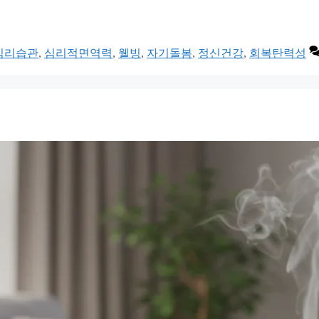
심리습관
,
심리적면역력
,
웰빙
,
자기돌봄
,
정신건강
,
회복탄력성