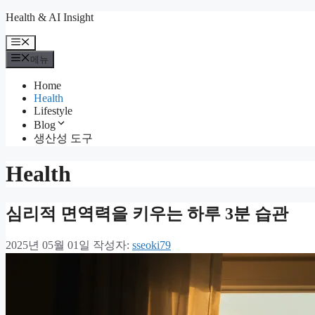
컨
Health & AI Insight
텐
메
츠
뉴
메뉴
로
건
Home
너
Health
뛰
Lifestyle
기
Blog
생산성 도구
Health
심리적 면역력을 키우는 하루 3분 습관
2025년 05월 01일
작성자:
sseoki79