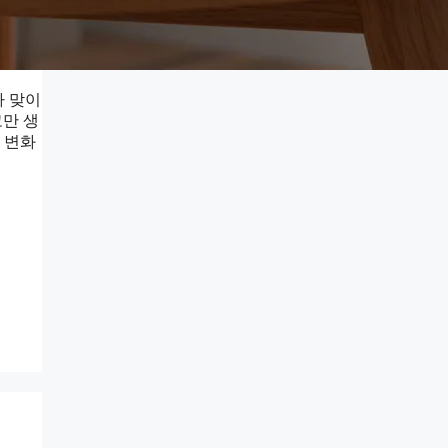
가 맞이
고만 생
 변화