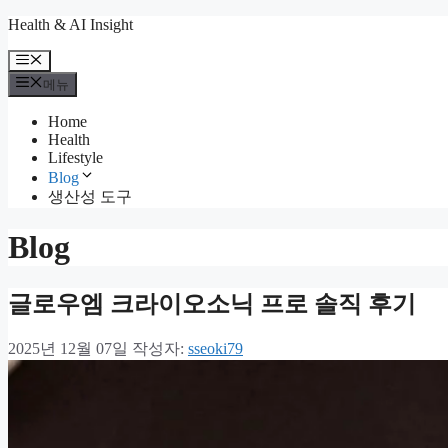
컨
Health & AI Insight
텐
메
츠
뉴
메뉴
로
건
Home
너
Health
뛰
Lifestyle
기
Blog
생산성 도구
Blog
글로우엠 크라이오소닉 프로 솔직 후기
2025년 12월 07일
작성자:
sseoki79