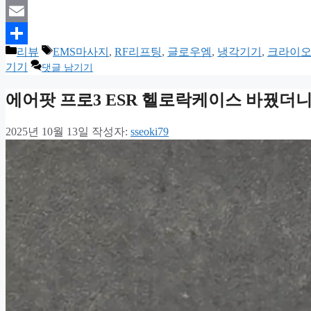
Print
Email
카
태
리뷰
EMS마사지
,
RF리프팅
,
글로우엠
,
냉각기기
,
크라이
Share
테
그
기기
댓글 남기기
고
리
에어팟 프로3 ESR 헬로락케이스 바꿨더니
2025년 10월 13일
작성자:
sseoki79