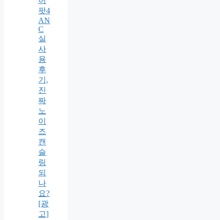
어
팟4
AN
C
실
사
용
후
기,
진
짜
노
이
즈
캔
슬
링
되
나
요?
[광
고]