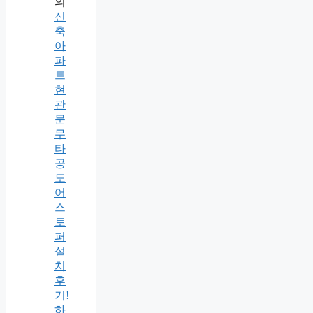
의
신
축
아
파
트
현
관
문
무
타
공
도
어
스
토
퍼
설
치
후
기!
하