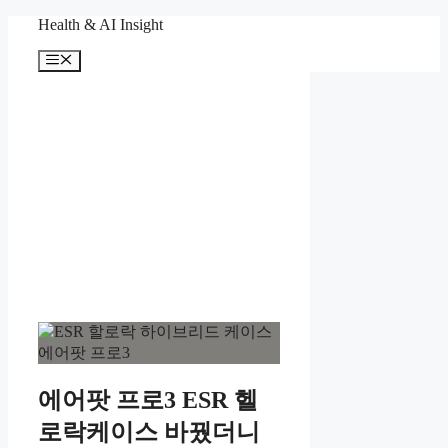
컨
Health & AI Insight
텐
메
츠
뉴
로
건
너
뛰
기
에어팟 프로3 ESR 헬
로락케이스 바꿨더니