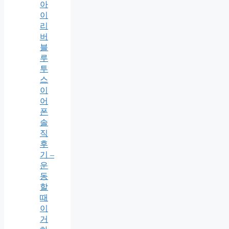
아
이
리
버
블
루
투
스
이
어
폰
솔
직
후
기 –
운
동
할
때
이
거