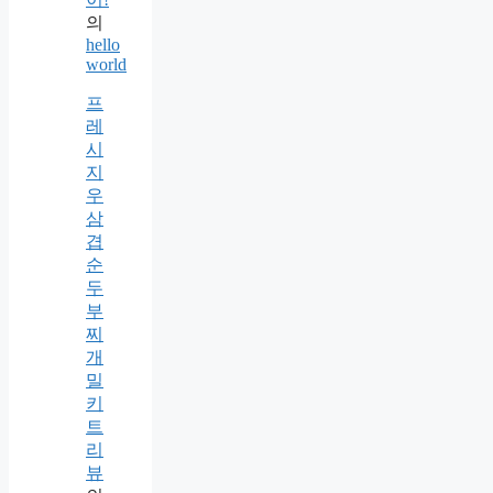
의
hello
world
프
레
시
지
우
삼
겹
순
두
부
찌
개
밀
키
트
리
뷰