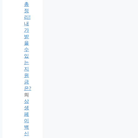
총
정
리!
내
가
받
을
수
있
는
지
원
금
은?
의
상
생
페
이
백
신