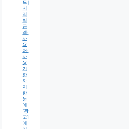
드 |
지
역
별
금
액·
사
용
처·
사
용
기
한
까
지
한
눈
에
[광
고]
에