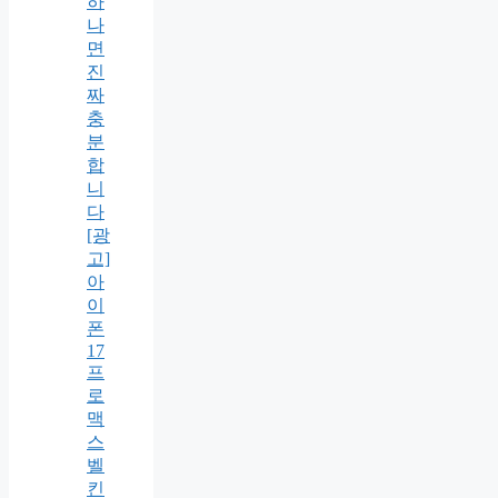
하
나
면
진
짜
충
분
합
니
다
[광
고]
아
이
폰
17
프
로
맥
스
벨
킨