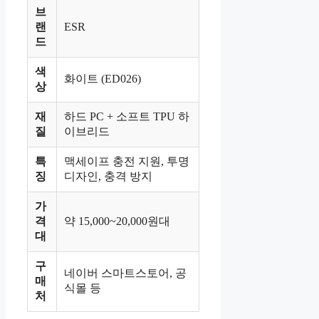
브
랜
ESR
드
색
화이트 (ED026)
상
재
하드 PC + 소프트 TPU 하
질
이브리드
특
맥세이프 충전 지원, 투명
징
디자인, 충격 방지
가
격
약 15,000~20,000원대
대
구
네이버 스마트스토어, 공
매
식몰 등
처