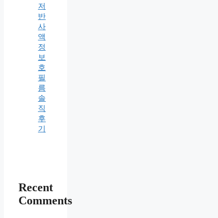
저
반
사
액
정
보
호
필
름
솔
직
후
기
Recent
Comments