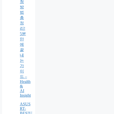
청
방
법
총
정
리!
5분
만
에
끝
내
는
가
이
드 –
Health
&
AI
Insight
ASUS
RT-
BE92U