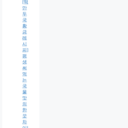
[떡
만
두
국
황
금
레
시
피]
평
생
써
먹
는
국
물
맛
의
한
끗
차
이!