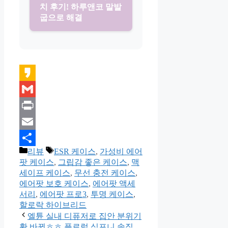
치 후기! 하루앤코 말발
굽으로 해결
Kakao
Gmail
Print
Email
카
태
리뷰
ESR 케이스
,
가성비 에어
Share
테
그
팟 케이스
,
그립감 좋은 케이스
,
맥
고
세이프 케이스
,
무선 충전 케이스
,
리
에어팟 보호 케이스
,
에어팟 액세
서리
,
에어팟 프로3
,
투명 케이스
,
할로락 하이브리드
엘튠 실내 디퓨저로 집안 분위기
확 바뀜ㅎㅎ 플로럴 심포니 솔직