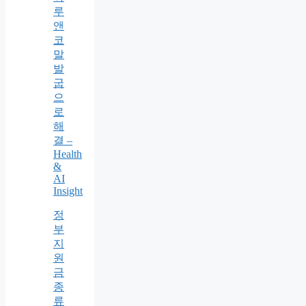
루
앤
코
말
발
굽
으
로
해
결 –
Health
&
AI
Insight
정
부
지
원
금
종
류