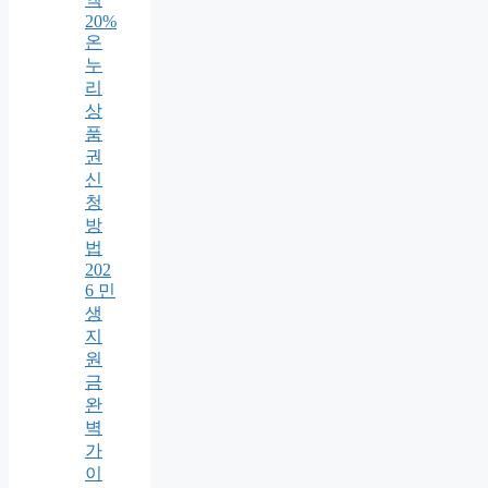
20%
온
누
리
상
품
권
신
청
방
법
202
6 민
생
지
원
금
완
벽
가
이