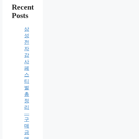
Recent
Posts
삼
성
전
자
감
사
페
스
티
벌
총
정
리
—
구
매
금
액