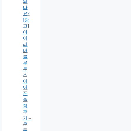
되
나
요?
[광
고]
아
이
리
버
블
루
투
스
이
어
폰
솔
직
후
기 –
운
동