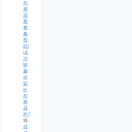
지
원
금
종
류
총
정
리!
내
가
받
을
수
있
는
지
원
금
은?
의
상