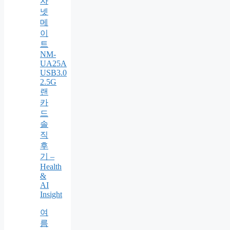
자
넷
메
이
트
NM-
UA25A
USB3.0
2.5G
랜
카
드
솔
직
후
기 –
Health
&
AI
Insight
여
름