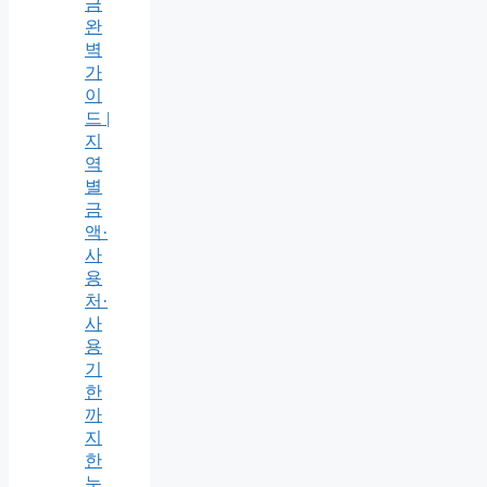
금
완
벽
가
이
드 |
지
역
별
금
액·
사
용
처·
사
용
기
한
까
지
한
눈