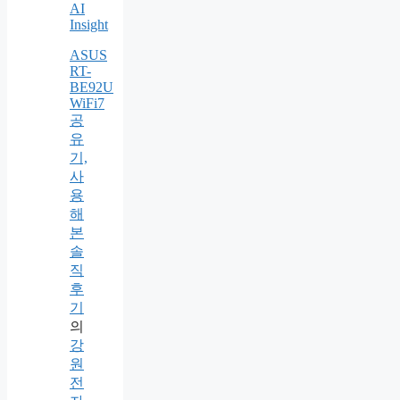
AI
Insight
ASUS
RT-
BE92U
WiFi7
공
유
기,
사
용
해
본
솔
직
후
기
의
강
원
전