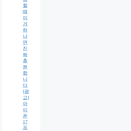
할
때
이
거
하
나
면
진
짜
충
분
합
니
다
[광
고]
아
이
폰
17
프