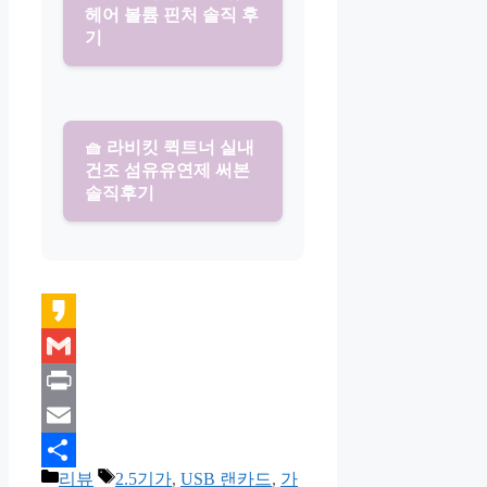
헤어 볼륨 핀처 솔직 후
기
🧺 라비킷 퀵트너 실내
건조 섬유유연제 써본
솔직후기
Kakao
Gmail
Print
Email
카
태
리뷰
2.5기가
,
USB 랜카드
,
가
Share