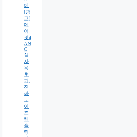
에
[광
고]
에
어
팟4
AN
C
실
사
용
후
기,
진
짜
노
이
즈
캔
슬
링