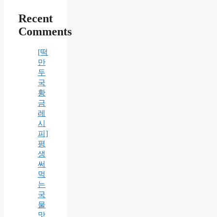
Recent
Comments
[떡
만
두
국
황
금
레
시
피]
평
생
써
먹
는
국
물
맛