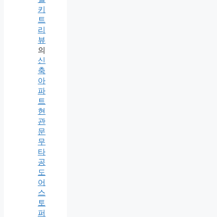
키
트
리
뷰
의
신
축
아
파
트
현
관
문
무
타
공
도
어
스
토
퍼