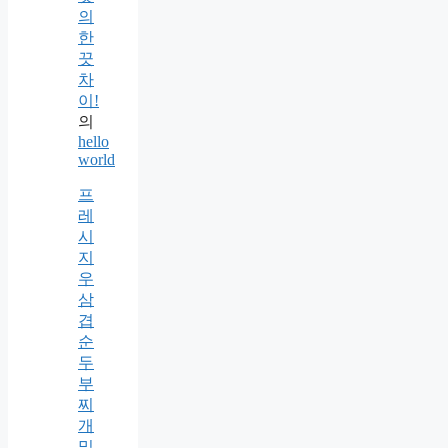
의
한
끗
차
이!
의
hello
world
프
레
시
지
우
삼
겹
순
두
부
찌
개
밀