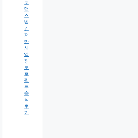
로
맥
스
벨
킨
저
반
사
액
정
보
호
필
름
솔
직
후
기