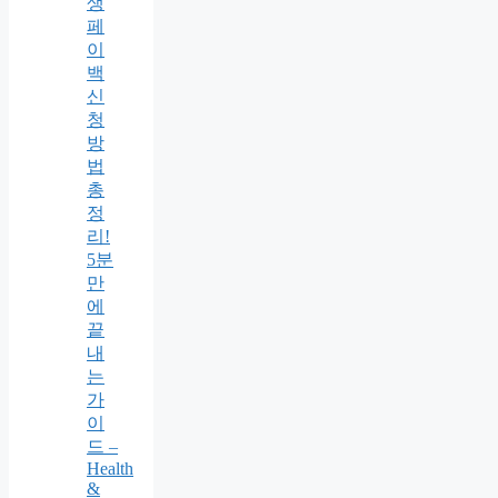
생
페
이
백
신
청
방
법
총
정
리!
5분
만
에
끝
내
는
가
이
드 –
Health
&