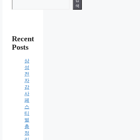
검
색
Recent
Posts
삼
성
전
자
감
사
페
스
티
벌
총
정
리