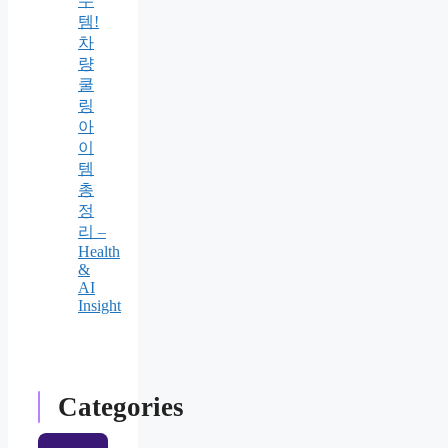
수
템!
차
량
쿨
링
아
이
템
총
정
리 –
Health
&
AI
Insight
Categories