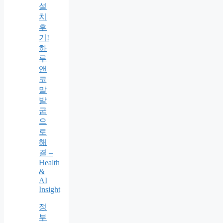
설
치
후
기!
하
루
앤
코
말
발
굽
으
로
해
결 –
Health
&
AI
Insight
정
부