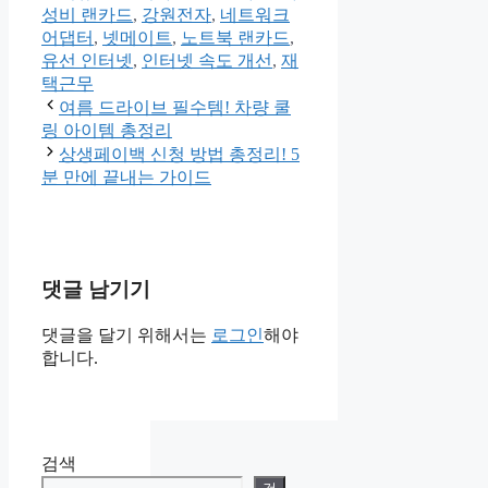
테
그
성비 랜카드
,
강원전자
,
네트워크
고
어댑터
,
넷메이트
,
노트북 랜카드
,
리
유선 인터넷
,
인터넷 속도 개선
,
재
택근무
여름 드라이브 필수템! 차량 쿨
링 아이템 총정리
상생페이백 신청 방법 총정리! 5
분 만에 끝내는 가이드
댓글 남기기
댓글을 달기 위해서는
로그인
해야
합니다.
검색