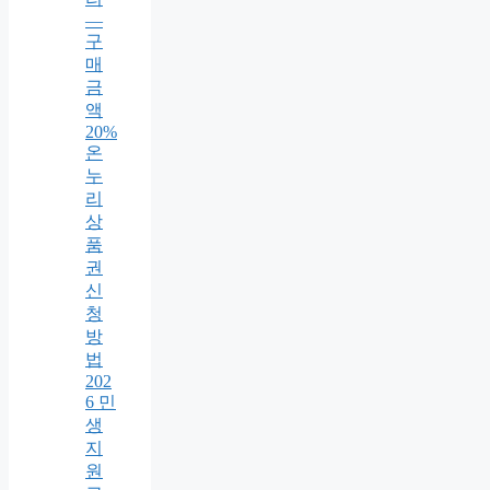
—
구
매
금
액
20%
온
누
리
상
품
권
신
청
방
법
202
6 민
생
지
원