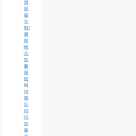
캠
핑
필
수
템!
쿨
링
베
스
트
활
용
법
의
여
름
드
라
이
브
필