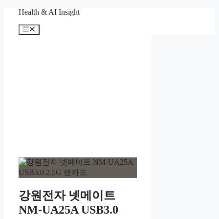
컨
Health & AI Insight
텐
메
츠
뉴
로
건
너
뛰
기
강원전자 넷메이트
NM-UA25A USB3.0