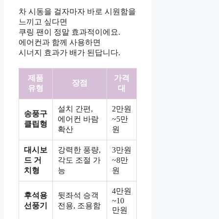
차 시동을 걸자마자 바로 시원함을
느끼고 싶다면
쿠링 팬이 정말 효과적이에요.
에어컨과 함께 사용하면
시너지 효과가 배가 된답니다.
제품
가격
장점
유형
대
설치 간편,
2만원
송풍구
에어컨 바람
~5만
클립형
확산
원
대시보
강력한 풍량,
3만원
드 거
각도 조절 가
~8만
치형
능
원
4만원
후석용
뒷좌석 승객
~10
선풍기
전용, 조용함
만원