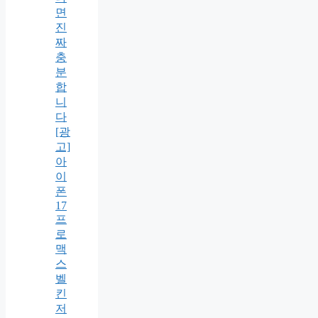
면
진
짜
충
분
합
니
다
[광
고]
아
이
폰
17
프
로
맥
스
벨
킨
저