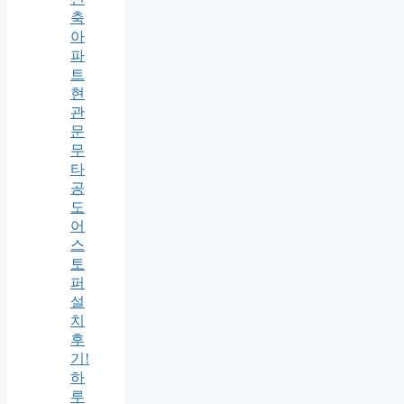
축
아
파
트
현
관
문
무
타
공
도
어
스
토
퍼
설
치
후
기!
하
루