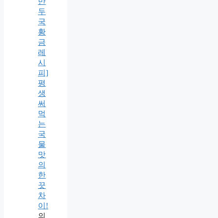
만
두
국
황
금
레
시
피]
평
생
써
먹
는
국
물
맛
의
한
끗
차
이!
의