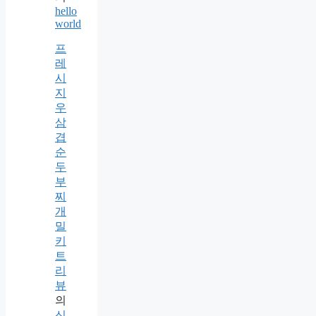
hello
world
프
레
시
지
우
삼
겹
순
두
부
찌
개
밀
키
트
리
뷰
의
신