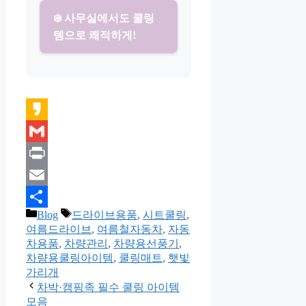
❄️ 사무실에서도 쿨링
템으로 쾌적하게!
Kakao
Gmail
Print
Email
카
태
Blog
드라이브용품
,
시트쿨링
,
Share
테
그
여름드라이브
,
여름철자동차
,
자동
고
차용품
,
차량관리
,
차량용선풍기
,
리
차량용쿨링아이템
,
쿨링매트
,
햇빛
가리개
차박·캠핑족 필수 쿨링 아이템
모음