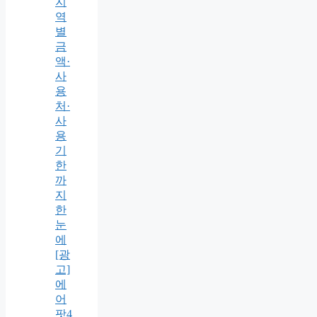
지
역
별
금
액·
사
용
처·
사
용
기
한
까
지
한
눈
에
[광
고]
에
어
팟4