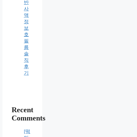
반
사
액
정
보
호
필
름
솔
직
후
기
Recent
Comments
[떡