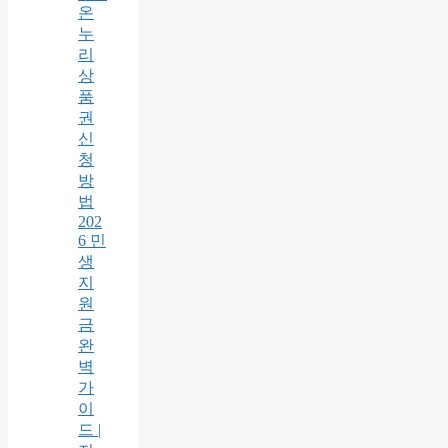
온
누
리
상
품
권
신
청
방
법
202
6 민
생
지
원
금
완
벽
가
이
드 |