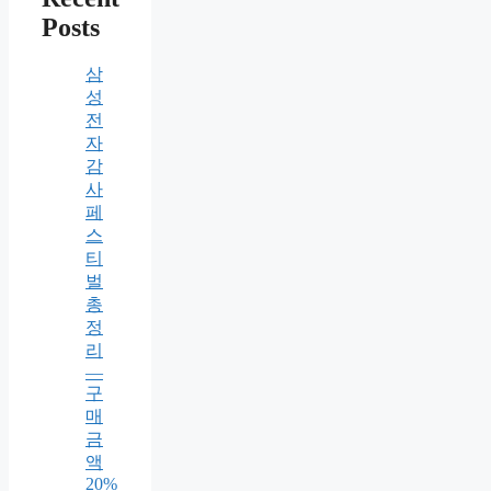
Posts
삼
성
전
자
감
사
페
스
티
벌
총
정
리
—
구
매
금
액
20%