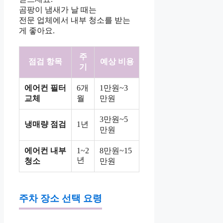
곰팡이 냄새가 날 때는
전문 업체에서 내부 청소를 받는
게 좋아요.
주
점검 항목
예상 비용
기
에어컨 필터
6개
1만원~3
교체
월
만원
3만원~5
냉매량 점검
1년
만원
에어컨 내부
1~2
8만원~15
년
청소
만원
주차 장소 선택 요령