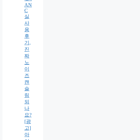
AN
C
실
사
용
후
기,
진
짜
노
이
즈
캔
슬
링
되
나
요?
[광
고]
아