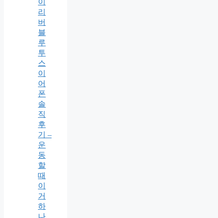
이
리
버
블
루
투
스
이
어
폰
솔
직
후
기 –
운
동
할
때
이
거
하
나