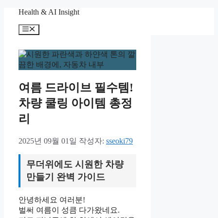
컨
Health & AI Insight
텐
메
츠
뉴
로
건
너
뛰
기
여름 드라이브 필수템!
차량 쿨링 아이템 총정
리
2025년 09월 01일
작성자:
sseoki79
무더위에도 시원한 차량
만들기 완벽 가이드
안녕하세요 여러분!
벌써 여름이 성큼 다가왔네요.