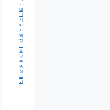
스
벨
킨
저
반
사
액
정
보
호
필
름
솔
직
후
기