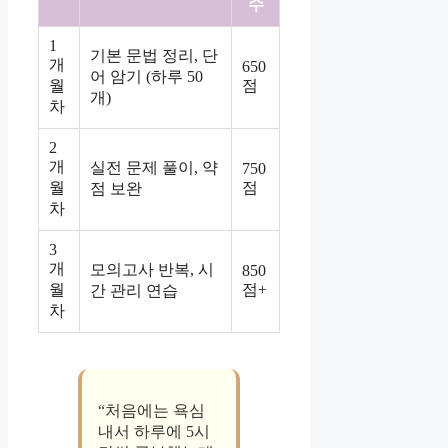
수
1
기본 문법 정리, 단
개
650
어 암기 (하루 50
월
점
개)
차
2
개
실전 문제 풀이, 약
750
월
점
점 보완
차
3
개
모의고사 반복, 시
850
월
점+
간 관리 연습
차
“처음에는 욕심
내서 하루에 5시