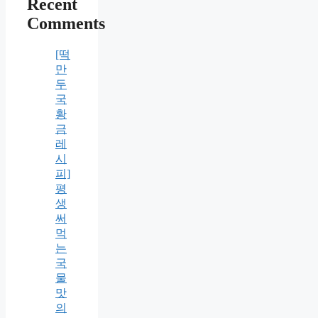
Recent
Comments
[떡
만
두
국
황
금
레
시
피]
평
생
써
먹
는
국
물
맛
의