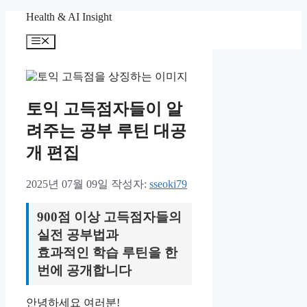
컨
Health & AI Insight
텐
메
츠
뉴
로
건
너
뛰
토익 고득점자들이 알
기
려주는 공부 루틴 대공
개 편집
2025년 07월 09일
작성자:
sseoki79
900점 이상 고득점자들의
실전 공부법과
효과적인 학습 루틴을 한
번에 공개합니다
안녕하세요 여러분!