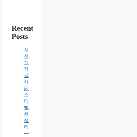
Recent
Posts
삼
성
전
자
감
사
페
스
티
벌
총
정
리
—