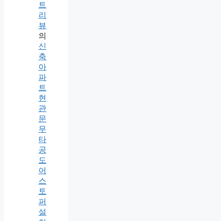
트
리
뷰
의
신
축
아
파
트
현
관
문
무
타
공
도
어
스
토
퍼
설