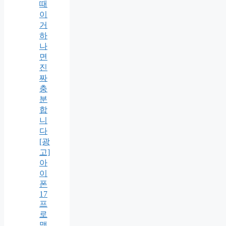
때
이
거
하
나
면
진
짜
충
분
합
니
다
[광
고]
아
이
폰
17
프
로
맥