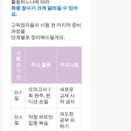
활용하느냐에 따라
최종 점수가 크게 달라질 수 있어
요.
고득점자들의 시험 전 마지막 준비
과정을
단계별로 정리해드릴게요.
시
험
전
주요 활동
주의사항
기
간
모의고사 1
새로운
D-7
회 완주, 컨
교재 시
일
디션 조절
작 금지
과도한
약점 파트만
D-3
공부 피
일
집중 복습
하기