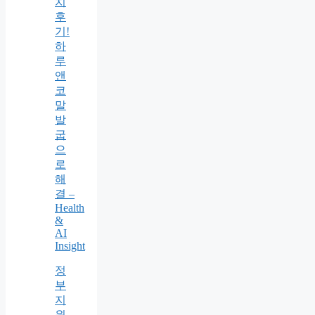
치
후
기!
하
루
앤
코
말
발
굽
으
로
해
결 –
Health
&
AI
Insight
정
부
지
원