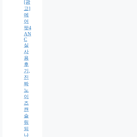
[광
고]
에
어
팟4
AN
C
실
사
용
후
기,
진
짜
노
이
즈
캔
슬
링
되
나