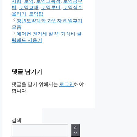
테
그
시험
,
토익
,
토익고득점
,
토익공부
고
법
,
토익교재
,
토익루틴
,
토익점수
리
올리기
,
토익팁
청년도약계좌 가입자 리얼후기
모음
에어컨 전기세 절약! 가성비 쿨
링패드 사용기
댓글 남기기
댓글을 달기 위해서는
로그인
해야
합니다.
검색
검
색