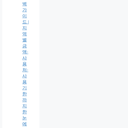
벽
가
이
드 |
지
역
별
금
액·
사
용
처·
사
용
기
한
까
지
한
눈
에