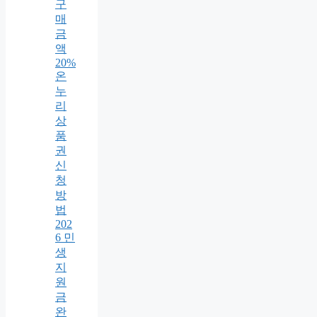
구
매
금
액
20%
온
누
리
상
품
권
신
청
방
법
202
6 민
생
지
원
금
완