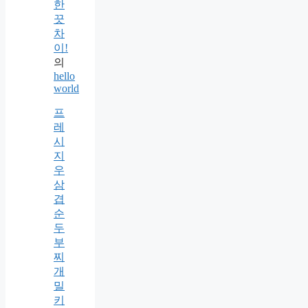
한
끗
차
이!
의
hello
world
프
레
시
지
우
삼
겹
순
두
부
찌
개
밀
키