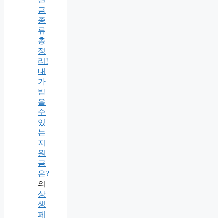
금
종
류
총
정
리!
내
가
받
을
수
있
는
지
원
금
은?
의
상
생
페