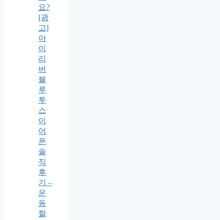
요?
[광
고]
아
이
리
버
블
루
투
스
이
어
폰
솔
직
후
기 –
운
동
할