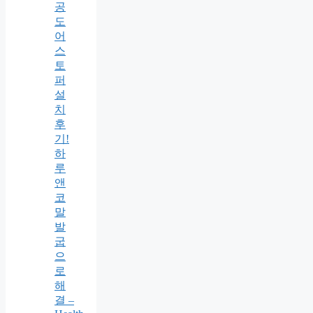
공
도
어
스
토
퍼
설
치
후
기!
하
루
앤
코
말
발
굽
으
로
해
결 –