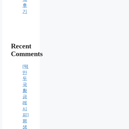
후
기
Recent
Comments
[떡
만
두
국
황
금
레
시
피]
평
생