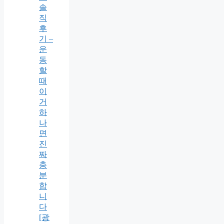
솔
직
후
기 –
운
동
할
때
이
거
하
나
면
진
짜
충
분
합
니
다
[광