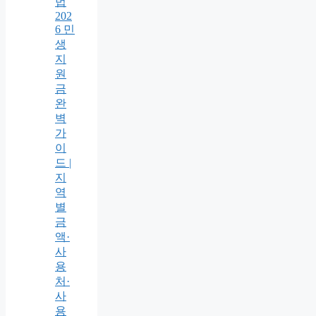
법
202
6 민
생
지
원
금
완
벽
가
이
드 |
지
역
별
금
액·
사
용
처·
사
용