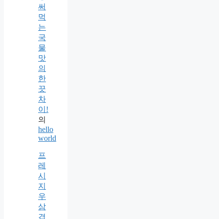
써
먹
는
국
물
맛
의
한
끗
차
이!
의
hello
world
프
레
시
지
우
삼
겹