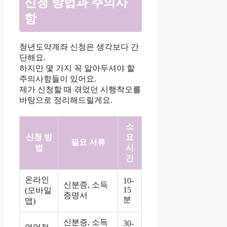
신청 방법과 주의사
항
청년도약계좌 신청은 생각보다 간
단해요.
하지만 몇 가지 꼭 알아두셔야 할
주의사항들이 있어요.
제가 신청할 때 겪었던 시행착오를
바탕으로 정리해드릴게요.
소
신청 방
요
필요 서류
법
시
간
온라인
10-
신분증, 소득
15
(모바일
증명서
분
앱)
신분증, 소득
30-