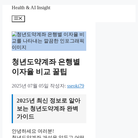
컨
Health & AI Insight
텐
메
츠
뉴
로
건
너
뛰
기
청년도약계좌 은행별
이자율 비교 꿀팁
2025년 07월 05일
작성자:
sseoki79
2025년 최신 정보로 알아
보는 청년도약계좌 완벽
가이드
안녕하세요 여러분!
청년도약계좌 개설을 앞두고 어떤