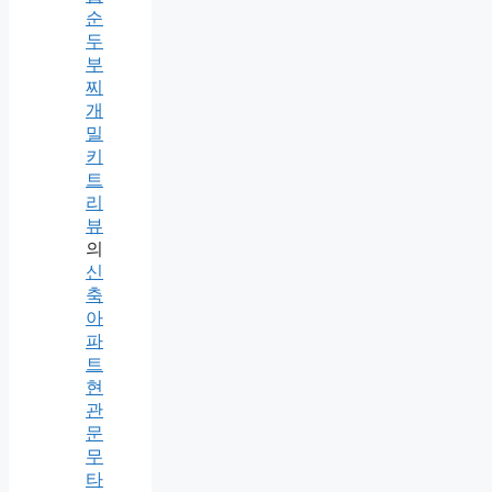
순
두
부
찌
개
밀
키
트
리
뷰
의
신
축
아
파
트
현
관
문
무
타