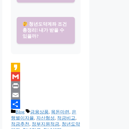
청년도약계좌 조건
총정리! 내가 받을 수
있을까?
Kakao
Gmail
Print
Email
카
태
Blog
금융상품
,
목돈마련
,
은
Share
테
그
행별이자율
,
자산형성
,
적금비교
,
고
적금추천
,
정부지원적금
,
청년도약