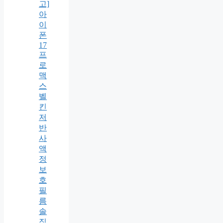
고]
아
이
폰
17
프
로
맥
스
벨
킨
저
반
사
액
정
보
호
필
름
솔
직