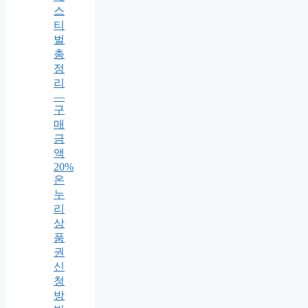
스
티
벌
총
정
리
—
구
매
금
액
20%
온
누
리
상
품
권
신
청
방