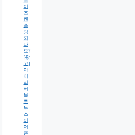
노
이
즈
캔
슬
링
되
나
요?
[광
고]
아
이
리
버
블
루
투
스
이
어
폰