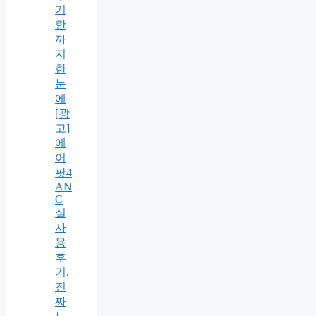
기
한
까
지
한
눈
에
[광
고]
에
어
팟4
AN
C
실
사
용
후
기,
진
짜