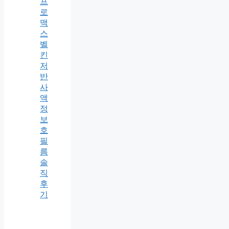
프
로
맥
스
벨
킨
저
반
사
액
정
보
호
필
름
솔
직
후
기