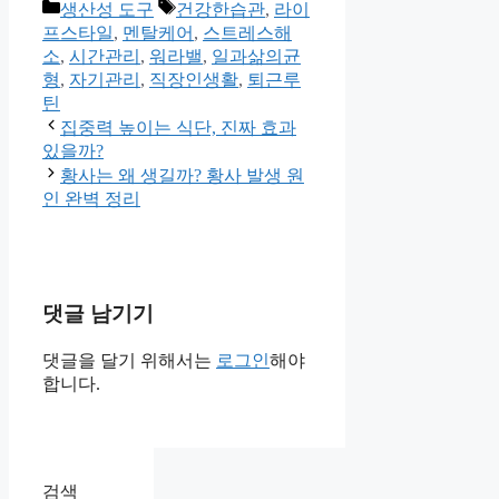
카
태
생산성 도구
건강한습관
,
라이
Share
테
그
프스타일
,
멘탈케어
,
스트레스해
고
소
,
시간관리
,
워라밸
,
일과삶의균
리
형
,
자기관리
,
직장인생활
,
퇴근루
틴
집중력 높이는 식단, 진짜 효과
있을까?
황사는 왜 생길까? 황사 발생 원
인 완벽 정리
댓글 남기기
댓글을 달기 위해서는
로그인
해야
합니다.
검색