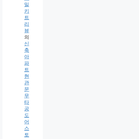
밀
키
트
리
뷰
의
신
축
아
파
트
현
관
문
무
타
공
도
어
스
토