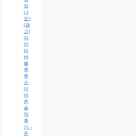
되
나
요?
[광
고]
아
이
리
버
블
루
투
스
이
어
폰
솔
직
후
기 –
운