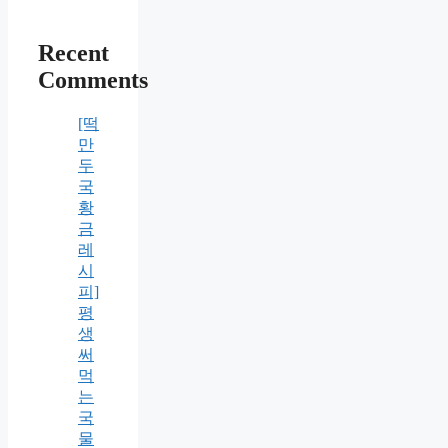
Recent
Comments
[떡
만
두
국
황
금
레
시
피]
평
생
써
먹
는
국
물