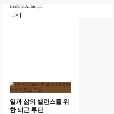
컨
Health & AI Insight
텐
메
츠
뉴
로
건
너
뛰
기
일과 삶의 밸런스를 위
한 퇴근 루틴