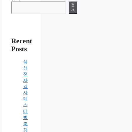
검
색
Recent
Posts
삼
성
전
자
감
사
페
스
티
벌
총
정