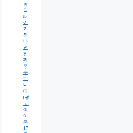
동
할
때
이
거
하
나
면
진
짜
충
분
합
니
다
[광
고]
아
이
폰
17