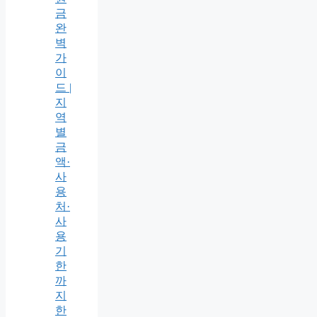
금
완
벽
가
이
드 |
지
역
별
금
액·
사
용
처·
사
용
기
한
까
지
한