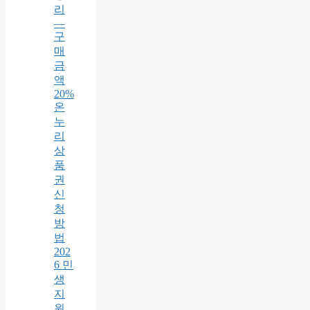
리
—
구
매
금
액
20%
온
누
리
상
품
권
신
청
방
법
202
6 민
생
지
원