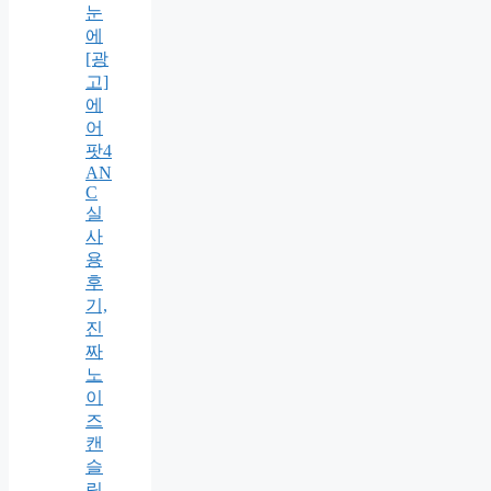
눈
에
[광
고]
에
어
팟4
AN
C
실
사
용
후
기,
진
짜
노
이
즈
캔
슬
링