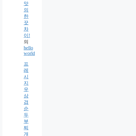
맛
의
한
끗
차
이!
의
hello
world
프
레
시
지
우
삼
겹
순
두
부
찌
개