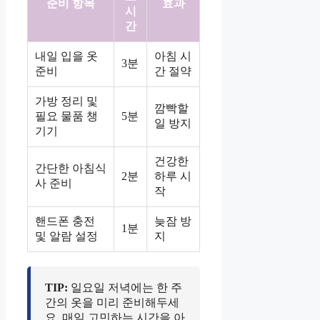
준비 항목
효과
시
간
내일 입을 옷
아침 시
3분
준비
간 절약
가방 정리 및
깜빡할
필요 물품 챙
5분
일 방지
기기
건강한
간단한 아침식
2분
하루 시
사 준비
작
핸드폰 충전
늦잠 방
1분
및 알람 설정
지
TIP:
일요일 저녁에는 한 주
간의 옷을 미리 준비해두세
요. 매일 고민하는 시간을 아