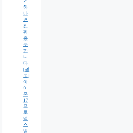
거
하
나
면
진
짜
충
분
합
니
다
[광
고]
아
이
폰
17
프
로
맥
스
벨