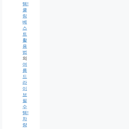
템!
쿨
링
베
스
트
활
용
법
의
여
름
드
라
이
브
필
수
템!
차
량