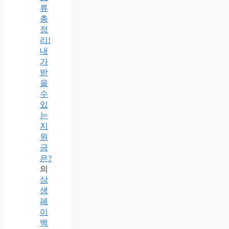
류
총
정
리!
내
가
받
을
수
있
는
지
원
금
은?
의
상
생
페
이
백