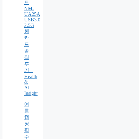
트
NM-
UA25A
USB3.0
2.5G
랜
카
드
솔
직
후
기 –
Health
&
AI
Insight
여
름
캠
핑
필
수