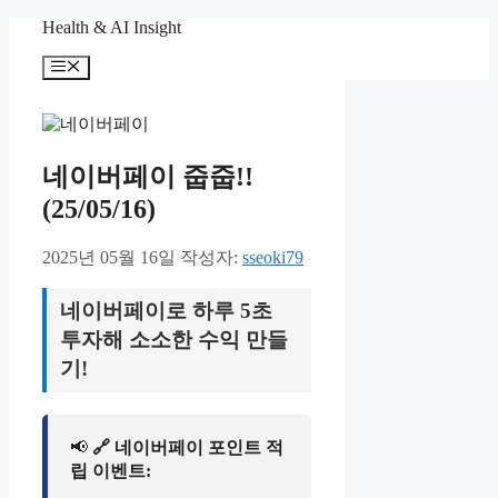
컨
Health & AI Insight
텐
메
츠
뉴
로
건
너
뛰
네이버페이 줍줍!!
기
(25/05/16)
2025년 05월 16일
작성자:
sseoki79
네이버페이로 하루 5초
투자해 소소한 수익 만들
기!
📢
🔗 네이버페이 포인트 적
립 이벤트: