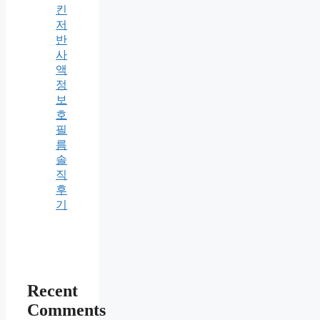
킨
저
반
사
액
정
보
호
필
름
솔
직
후
기
Recent
Comments