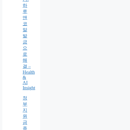
하
루
앤
코
말
발
굽
으
로
해
결 –
Health
&
AI
Insight
정
부
지
원
금
종