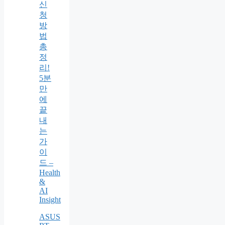
신
청
방
법
총
정
리!
5분
만
에
끝
내
는
가
이
드 –
Health
&
AI
Insight
ASUS