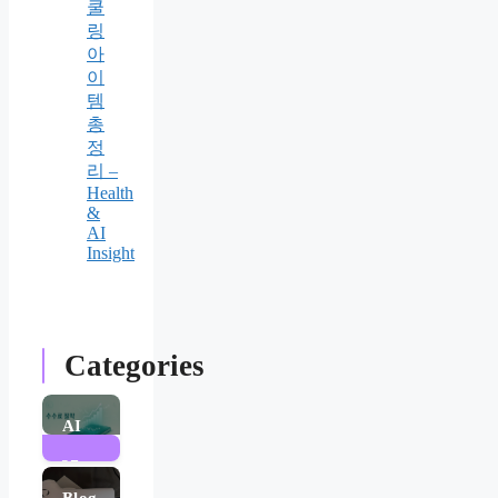
쿨
링
아
이
템
총
정
리 –
Health
&
AI
Insight
Categories
AI
37
Posts