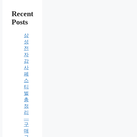
Recent
Posts
삼
성
전
자
감
사
페
스
티
벌
총
정
리
—
구
매