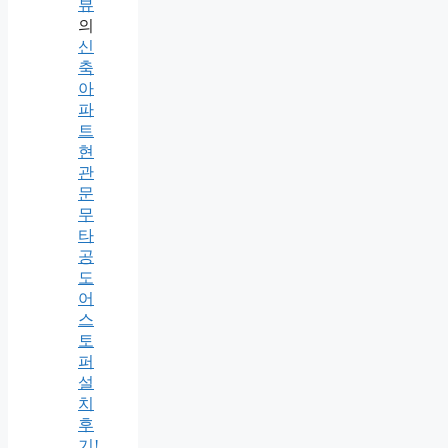
뷰
의
신
축
아
파
트
현
관
문
무
타
공
도
어
스
토
퍼
설
치
후
기!