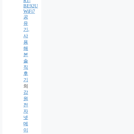
RT-
BE92U
WiFi7
공
유
기,
사
용
해
본
솔
직
후
기
의
강
원
전
자
넷
메
이