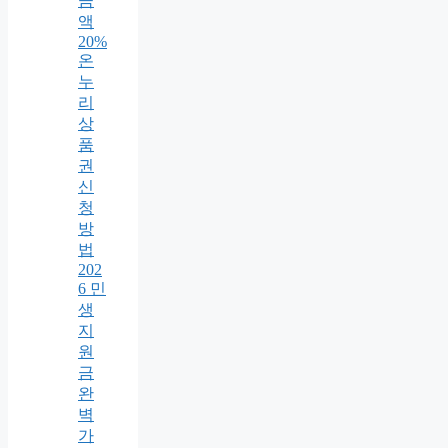
금
액
20%
온
누
리
상
품
권
신
청
방
법
202
6 민
생
지
원
금
완
벽
가