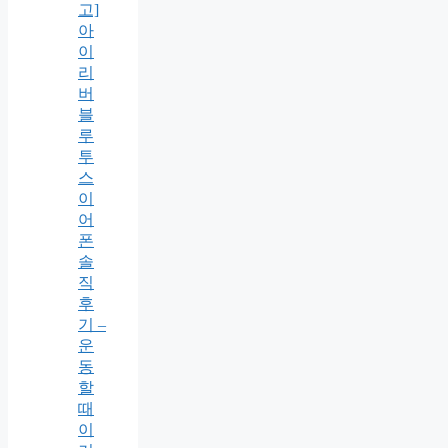
고]
아
이
리
버
블
루
투
스
이
어
폰
솔
직
후
기 –
운
동
할
때
이