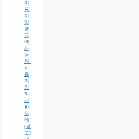
이
드 |
지
역
별
금
액·
사
용
처·
사
용
기
한
까
지
한
눈
에
[광
고]