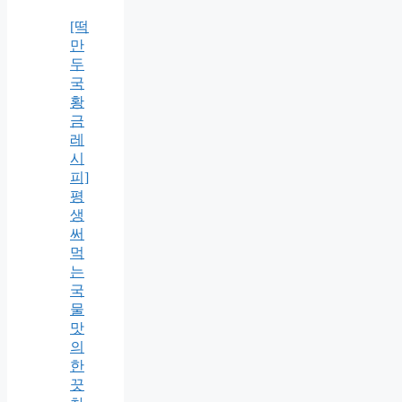
[떡
만
두
국
황
금
레
시
피]
평
생
써
먹
는
국
물
맛
의
한
끗