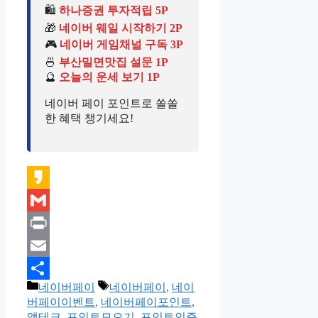
🛍️
하나증권 투자적립 5P
🎁
네이버 웨일 시작하기 2P
🎮
네이버 게임채널 구독 3P
🍜
부산밀면맛집 설문 1P
🔮
오늘의 운세 보기 1P
네이버 페이 포인트로 쏠쏠
한 혜택 챙기세요!
Kakao
Gmail
Print
Email
카
태
네이버페이
네이버페이
,
네이
Share
테
그
버페이이벤트
,
네이버페이포인트
,
고
앱테크
,
포인트모으기
,
포인트인증