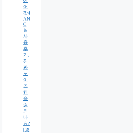
에
어
팟4
AN
C
실
사
용
후
기,
진
짜
노
이
즈
캔
슬
링
되
나
요?
[광