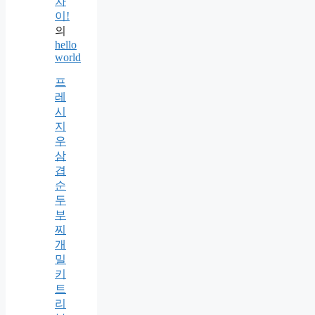
차
이!
의
hello
world
프
레
시
지
우
삼
겹
순
두
부
찌
개
밀
키
트
리