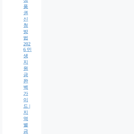
상
품
권
신
청
방
법
202
6 민
생
지
원
금
완
벽
가
이
드 |
지
역
별
금