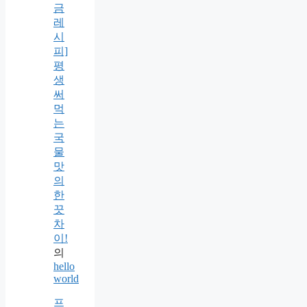
금
레
시
피]
평
생
써
먹
는
국
물
맛
의
한
끗
차
이!
의
hello
world
프