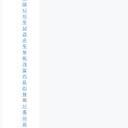
레
시
지
우
삼
겹
순
두
부
찌
개
밀
키
트
리
뷰
의
신
축
아
파