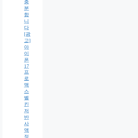
충
분
합
니
다
[광
고]
아
이
폰
17
프
로
맥
스
벨
킨
저
반
사
액
정