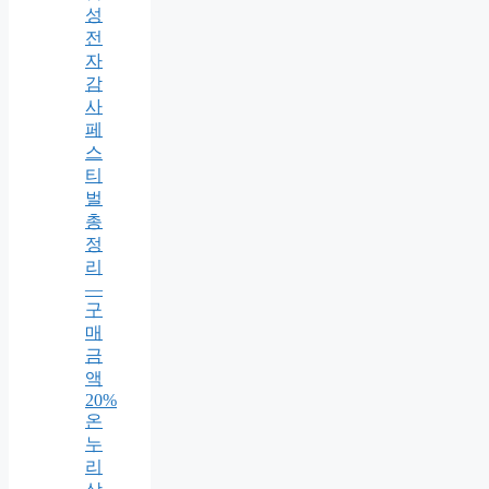
성
전
자
감
사
페
스
티
벌
총
정
리
—
구
매
금
액
20%
온
누
리