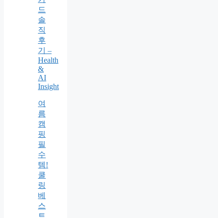
드
솔
직
후
기 –
Health
&
AI
Insight
여
름
캠
핑
필
수
템!
쿨
링
베
스
트