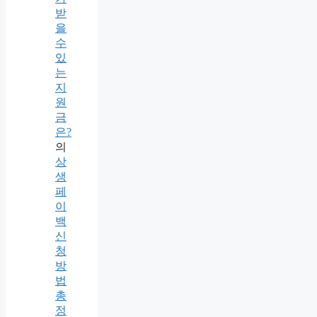
받
을
수
있
는
지
원
금
은?
의
상
생
페
이
백
신
청
방
법
총
정