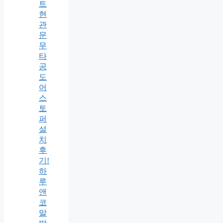
트
현
관
문
무
타
공
도
어
스
토
퍼
설
치
후
기!
하
루
앤
코
말