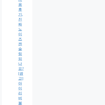
용
후
기,
진
짜
노
이
즈
캔
슬
링
되
나
요?
[광
고]
아
이
리
버
블