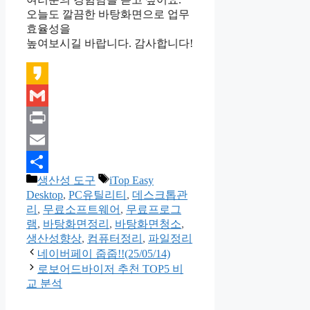
오늘도 깔끔한 바탕화면으로 업무
효율성을
높여보시길 바랍니다. 감사합니다!
Kakao
Gmail
Print
Email
카
태
생산성 도구
iTop Easy
Share
테
그
Desktop
,
PC유틸리티
,
데스크톱관
고
리
,
무료소프트웨어
,
무료프로그
리
램
,
바탕화면정리
,
바탕화면청소
,
생산성향상
,
컴퓨터정리
,
파일정리
네이버페이 줍줍!!(25/05/14)
로보어드바이저 추천 TOP5 비
교 분석