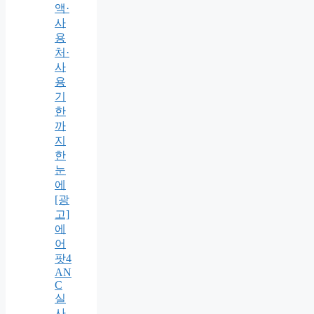
액·
사
용
처·
사
용
기
한
까
지
한
눈
에
[광
고]
에
어
팟4
AN
C
실
사