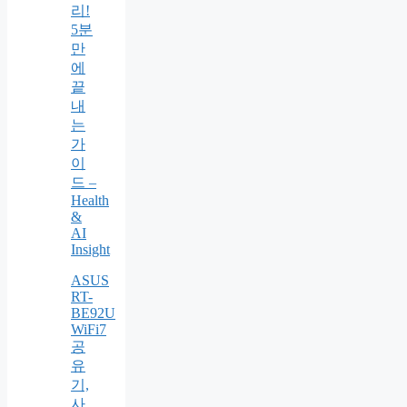
리!
5분
만
에
끝
내
는
가
이
드 –
Health
&
AI
Insight
ASUS
RT-
BE92U
WiFi7
공
유
기,
사