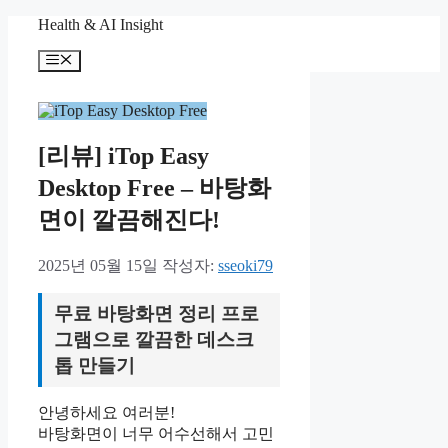
컨
Health & AI Insight
텐
메
츠
뉴
로
건
너
뛰
[리뷰] iTop Easy
기
Desktop Free – 바탕화
면이 깔끔해진다!
2025년 05월 15일
작성자:
sseoki79
무료 바탕화면 정리 프로
그램으로 깔끔한 데스크
톱 만들기
안녕하세요 여러분!
바탕화면이 너무 어수선해서 고민