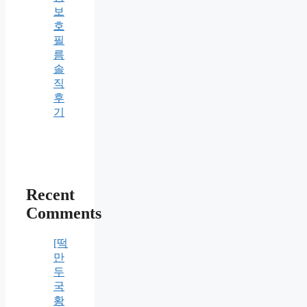
보
호
필
름
솔
직
후
기
Recent
Comments
[떡
만
두
국
황