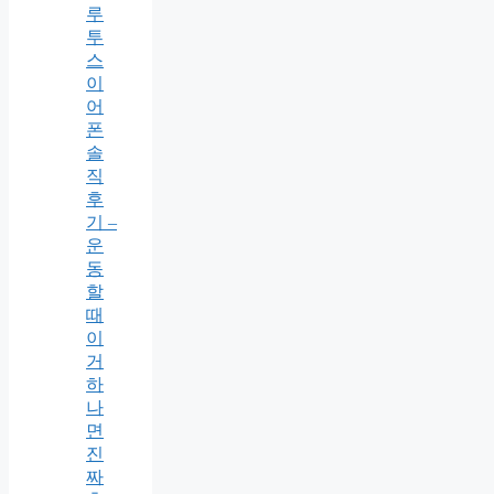
루
투
스
이
어
폰
솔
직
후
기 –
운
동
할
때
이
거
하
나
면
진
짜