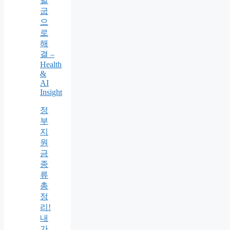
발
굽
으
로
해
결 –
Health
&
AI
Insight
정
부
지
원
금
종
류
총
정
리!
내
가