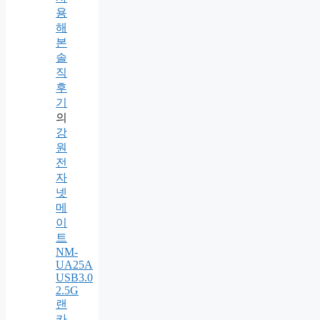
용
해
본
솔
직
후
기
의
강
원
전
자
넷
메
이
트
NM-
UA25A
USB3.0
2.5G
랜
카