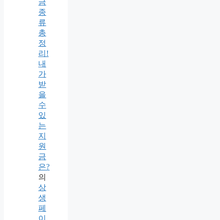
금
종
류
총
정
리!
내
가
받
을
수
있
는
지
원
금
은?
의
상
생
페
이