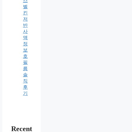
스
벨
킨
저
반
사
액
정
보
호
필
름
솔
직
후
기
Recent