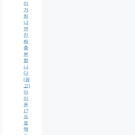
이
거
하
나
면
진
짜
충
분
합
니
다
[광
고]
아
이
폰
17
프
로
맥