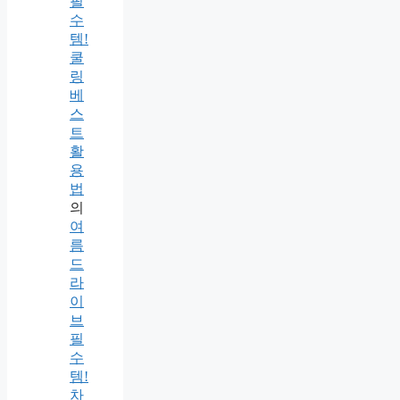
필
수
템!
쿨
링
베
스
트
활
용
법
의
여
름
드
라
이
브
필
수
템!
차