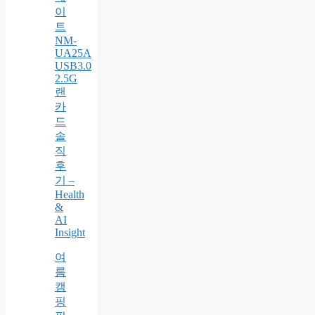
이
트
NM-
UA25A
USB3.0
2.5G
랜
카
드
솔
직
후
기 –
Health
&
AI
Insight
여
름
캠
핑