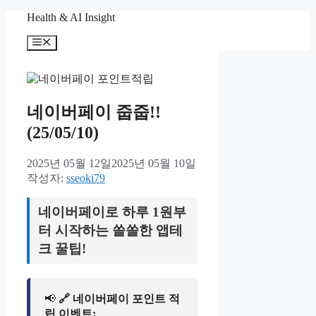
컨
Health & AI Insight
텐
메
츠
뉴
로
건
너
뛰
네이버페이 줍줍!!
기
(25/05/10)
2025년 05월 12일
2025년 05월 10일
작성자:
sseoki79
네이버페이로 하루 1원부
터 시작하는 쏠쏠한 앱테
크 꿀팁!
📢
🔗 네이버페이 포인트 적
립 이벤트: