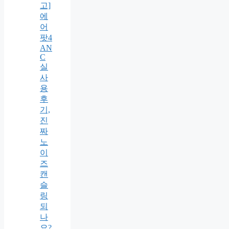
고]
에
어
팟4
AN
C
실
사
용
후
기,
진
짜
노
이
즈
캔
슬
링
되
나
요?