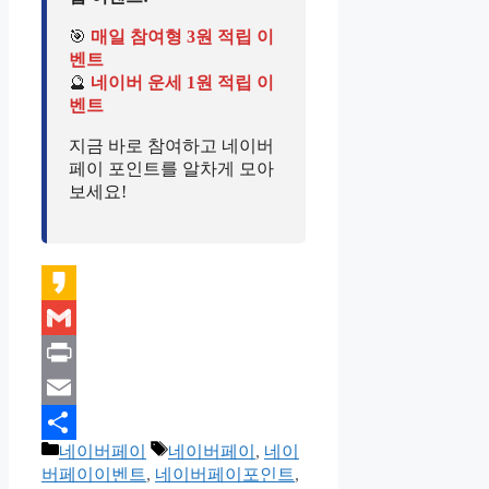
🎯
매일 참여형 3원 적립 이
벤트
🔮
네이버 운세 1원 적립 이
벤트
지금 바로 참여하고 네이버
페이 포인트를 알차게 모아
보세요!
Kakao
Gmail
Print
Email
카
태
네이버페이
네이버페이
,
네이
Share
테
그
버페이이벤트
,
네이버페이포인트
,