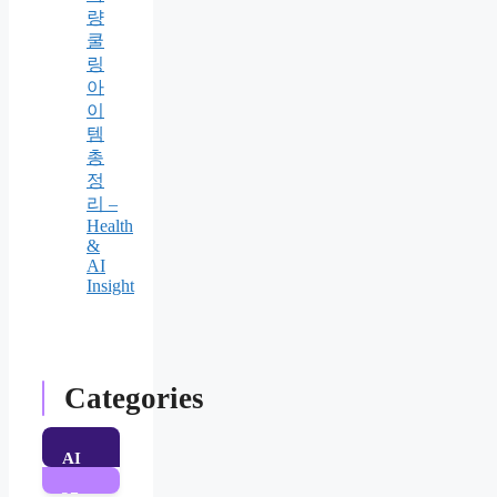
량
쿨
링
아
이
템
총
정
리 –
Health
&
AI
Insight
Categories
AI