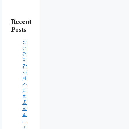
Recent
Posts
삼
성
전
자
감
사
페
스
티
벌
총
정
리
—
구