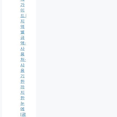
가
이
드 |
지
역
별
금
액·
사
용
처·
사
용
기
한
까
지
한
눈
에
[광