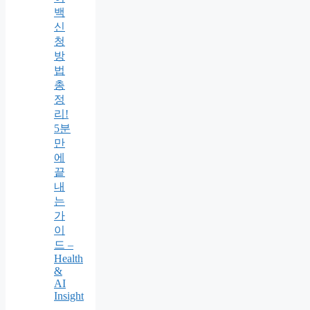
백
신
청
방
법
총
정
리!
5분
만
에
끝
내
는
가
이
드 –
Health
&
AI
Insight