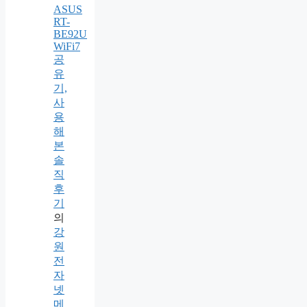
ASUS
RT-
BE92U
WiFi7
공
유
기,
사
용
해
본
솔
직
후
기
의
강
원
전
자
넷
메