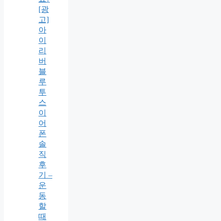
[광
고]
아
이
리
버
블
루
투
스
이
어
폰
솔
직
후
기 –
운
동
할
때