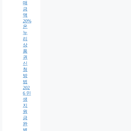
매
금
액
20%
온
누
리
상
품
권
신
청
방
법
202
6 민
생
지
원
금
완
벽