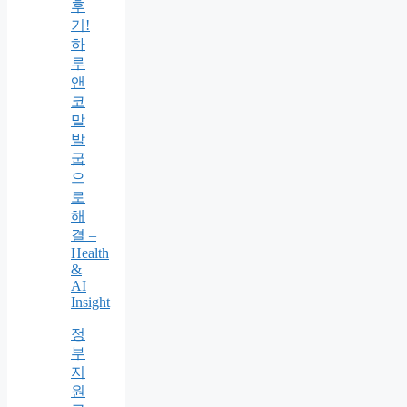
후
기!
하
루
앤
코
말
발
굽
으
로
해
결 –
Health
&
AI
Insight
정
부
지
원