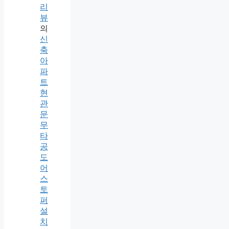
리
뷰
의
신
축
아
파
트
현
관
문
무
타
공
도
어
스
토
퍼
설
치