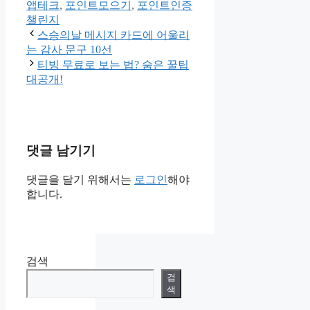
고
앱테크
,
포인트모으기
,
포인트인증
리
챌린지
스승의날 메시지 카드에 어울리
는 감사 문구 10선
티빙 무료로 보는 법? 숨은 꿀팁
대공개!
댓글 남기기
댓글을 달기 위해서는
로그인
해야
합니다.
검색
검
색