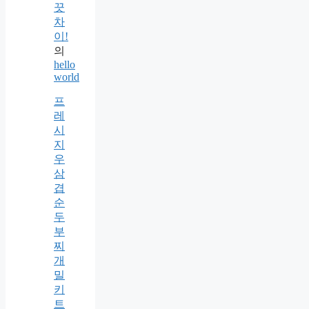
끗
차
이!
의
hello
world
프
레
시
지
우
삼
겹
순
두
부
찌
개
밀
키
트