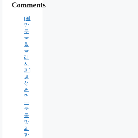
Comments
[떡
만
두
국
황
금
레
시
피]
평
생
써
먹
는
국
물
맛
의
한