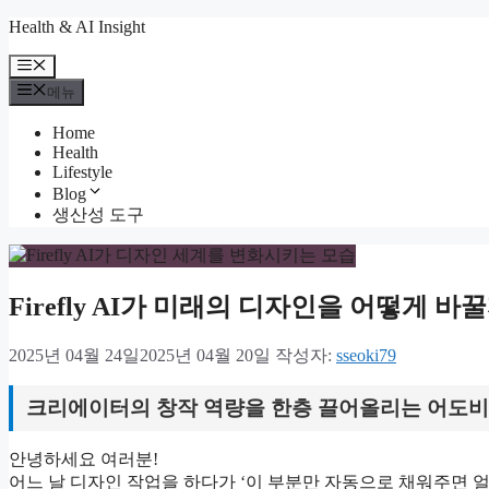
컨
Health & AI Insight
텐
메
츠
뉴
메뉴
로
건
Home
너
Health
뛰
Lifestyle
기
Blog
생산성 도구
Firefly AI가 미래의 디자인을 어떻게 바
2025년 04월 24일
2025년 04월 20일
작성자:
sseoki79
크리에이터의 창작 역량을 한층 끌어올리는 어도비의
안녕하세요 여러분!
어느 날 디자인 작업을 하다가 ‘이 부분만 자동으로 채워주면 얼