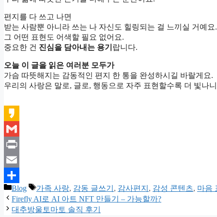
편지를 다 쓰고 나면
받는 사람뿐 아니라 쓰는 나 자신도 힐링되는 걸 느끼실 거예요.
그 어떤 표현도 어색할 필요 없어요.
중요한 건
진심을 담아내는 용기
랍니다.
오늘 이 글을 읽은 여러분 모두가
가슴 따뜻해지는 감동적인 편지 한 통을 완성하시길 바랄게요.
우리의 사랑은 말로, 글로, 행동으로 자주 표현할수록 더 빛나니
Kakao
Gmail
Print
Email
카
태
Blog
가족 사랑
,
감동 글쓰기
,
감사편지
,
감성 콘텐츠
,
마음 
Share
테
그
Firefly AI로 AI 아트 NFT 만들기 – 가능할까?
고
대추방울토마토 솔직 후기