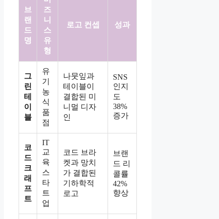
브
즈
랜
니
로고 컨셉
성과
드
스
명
유
형
유
그
나뭇잎과
SNS
기
린
테이블이
인지
농
테
결합된 미
도
식
38%
이
니멀 디자
품
증가
블
인
점
IT
코
교
코드 브라
브랜
드
육
켓과 망치
드 리
크
스
가 결합된
콜률
래
타
기하학적
42%
프
트
향상
로고
트
업