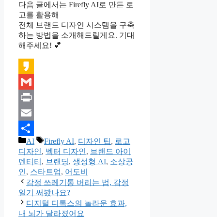
다음 글에서는 Firefly AI로 만든 로
고를 활용해
전체 브랜드 디자인 시스템을 구축
하는 방법을 소개해드릴게요. 기대
해주세요! 💕
Kakao
Gmail
Print
Email
카
태
AI
Firefly AI
,
디자인 팁
,
로고
Share
테
그
디자인
,
벡터 디자인
,
브랜드 아이
고
덴티티
,
브랜딩
,
생성형 AI
,
소상공
리
인
,
스타트업
,
어도비
감정 쓰레기통 버리는 법, 감정
일기 써봤나요?
디지털 디톡스의 놀라운 효과,
내 뇌가 달라졌어요