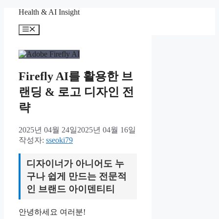
컨
Health & AI Insight
텐
메
츠
뉴
로
건
너
뛰
Firefly AI를 활용한 브
기
랜딩 & 로고 디자인 전
략
2025년 04월 24일
2025년 04월 16일
작성자:
sseoki79
디자이너가 아니어도 누
구나 쉽게 만드는 전문적
인 브랜드 아이덴티티
안녕하세요 여러분!