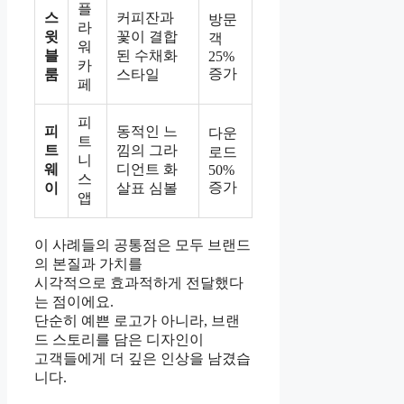
플
스
커피잔과
방문
라
윗
꽃이 결합
객
워
블
된 수채화
25%
카
증가
룸
스타일
페
피
피
동적인 느
다운
트
트
낌의 그라
로드
니
웨
디언트 화
50%
스
증가
이
살표 심볼
앱
이 사례들의 공통점은 모두 브랜드
의 본질과 가치를
시각적으로 효과적하게 전달했다
는 점이에요.
단순히 예쁜 로고가 아니라, 브랜
드 스토리를 담은 디자인이
고객들에게 더 깊은 인상을 남겼습
니다.