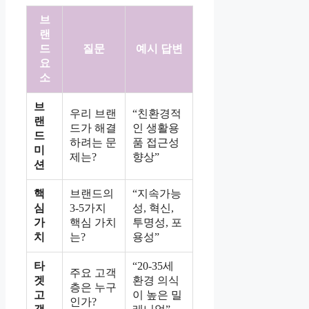
브
랜
드
질문
예시 답변
요
소
브
우리 브랜
“친환경적
랜
드가 해결
인 생활용
드
하려는 문
품 접근성
미
제는?
향상”
션
핵
브랜드의
“지속가능
심
3-5가지
성, 혁신,
가
핵심 가치
투명성, 포
치
는?
용성”
타
“20-35세
주요 고객
겟
환경 의식
층은 누구
고
이 높은 밀
인가?