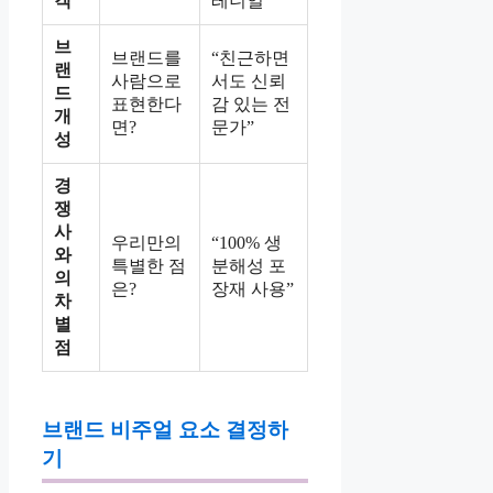
객
레니얼”
브
브랜드를
“친근하면
랜
사람으로
서도 신뢰
드
표현한다
감 있는 전
개
면?
문가”
성
경
쟁
사
우리만의
“100% 생
와
특별한 점
분해성 포
의
은?
장재 사용”
차
별
점
브랜드 비주얼 요소 결정하
기