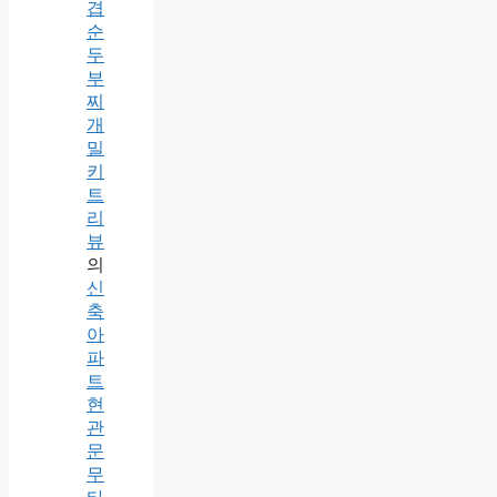
겹
순
두
부
찌
개
밀
키
트
리
뷰
의
신
축
아
파
트
현
관
문
무