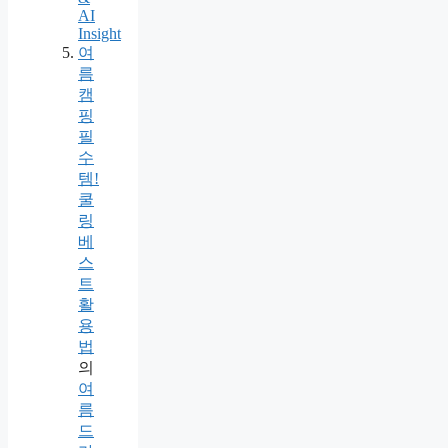
AI
Insight
여
름
캠
핑
필
수
템!
쿨
링
베
스
트
활
용
법
의
여
름
드