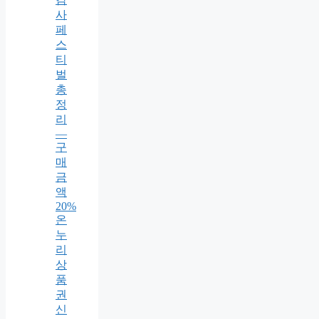
사
페
스
티
벌
총
정
리
—
구
매
금
액
20%
온
누
리
상
품
권
신