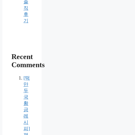
솔
직
후
기
Recent
Comments
[떡
만
두
국
황
금
레
시
피]
평