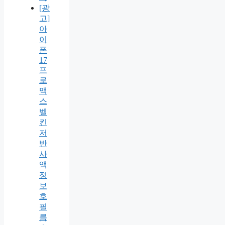
[광
고]
아
이
폰
17
프
로
맥
스
벨
킨
저
반
사
액
정
보
호
필
름