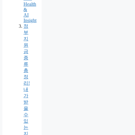
Health
&
AI
Insight
정
부
지
원
금
종
류
총
정
리!
내
가
받
을
수
있
는
지