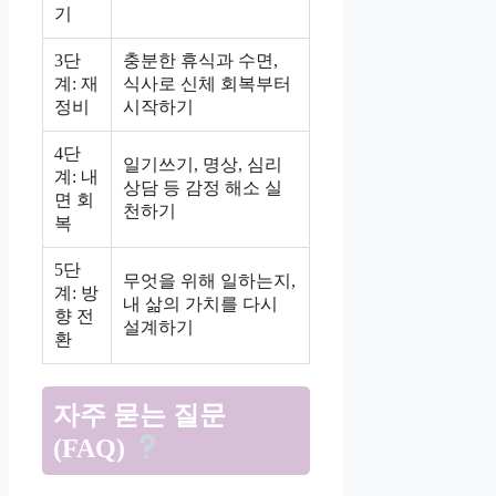
기
3단
충분한 휴식과 수면,
계: 재
식사로 신체 회복부터
정비
시작하기
4단
일기쓰기, 명상, 심리
계: 내
상담 등 감정 해소 실
면 회
천하기
복
5단
무엇을 위해 일하는지,
계: 방
내 삶의 가치를 다시
향 전
설계하기
환
자주 묻는 질문
(FAQ)