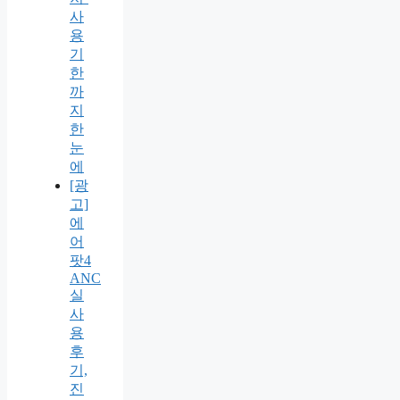
사
용
기
한
까
지
한
눈
에
[광
고]
에
어
팟4
ANC
실
사
용
후
기,
진