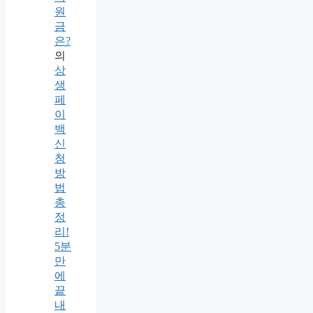
원
금
은?
의
상
생
페
이
백
신
청
방
법
총
정
리!
5분
만
에
끝
내