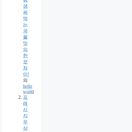
생
써
먹
는
국
물
맛
의
한
끗
차
이!
의
hello
world
프
레
시
지
우
삼