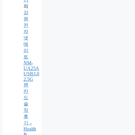
의
강
원
전
자
넷
메
이
트
NM-
UA25A
USB3.0
2.5G
랜
카
드
솔
직
후
기 –
Health
&