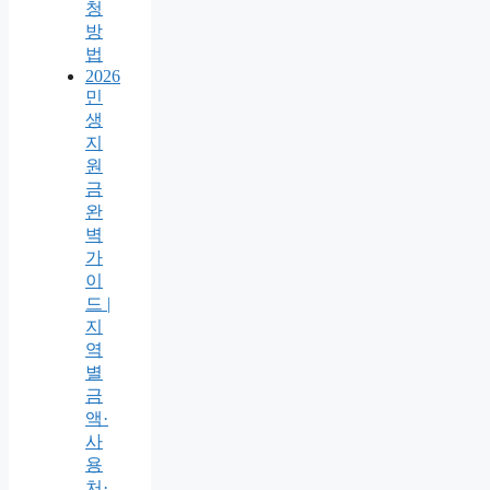
청
방
법
2026
민
생
지
원
금
완
벽
가
이
드 |
지
역
별
금
액·
사
용
처·