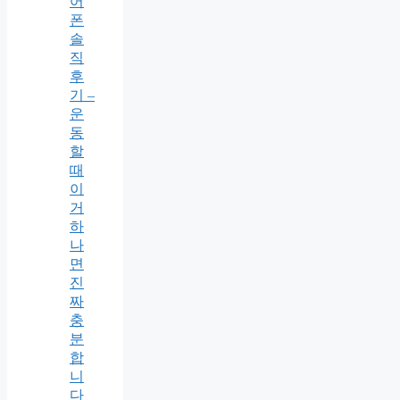
어
폰
솔
직
후
기 –
운
동
할
때
이
거
하
나
면
진
짜
충
분
합
니
다