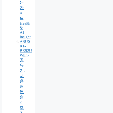
는
가
이
드 –
Health
&
AI
Insight
ASUS
RT-
BE92U
WiFi7
공
유
기,
사
용
해
본
솔
직
후
기