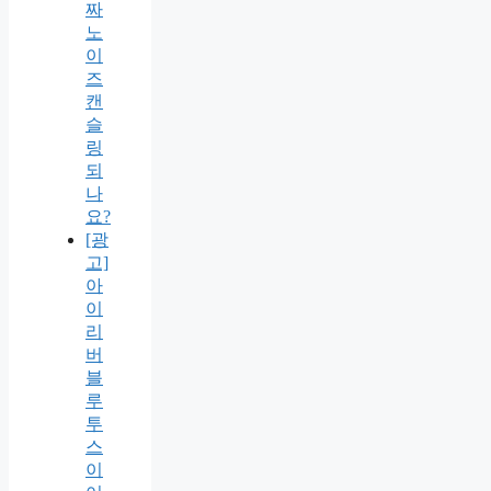
짜
노
이
즈
캔
슬
링
되
나
요?
[광
고]
아
이
리
버
블
루
투
스
이