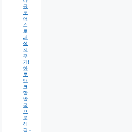
타
공
도
어
스
토
퍼
설
치
후
기!
하
루
앤
코
말
발
굽
으
로
해
결 –