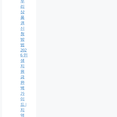
누
리
상
품
권
신
청
방
법
202
6 민
생
지
원
금
완
벽
가
이
드 |
지
역