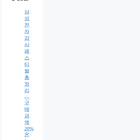
삼
성
전
자
감
사
페
스
티
벌
총
정
리
—
구
매
금
액
20%
온