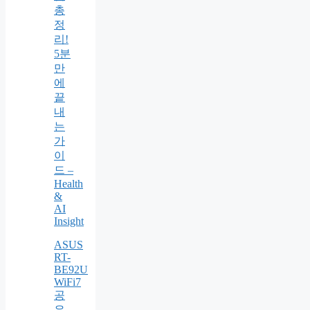
총
정
리!
5분
만
에
끝
내
는
가
이
드 –
Health
&
AI
Insight
ASUS
RT-
BE92U
WiFi7
공
유