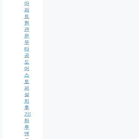
아
파
트
현
관
문
무
타
공
도
어
스
토
퍼
설
치
후
기!
하
루
앤