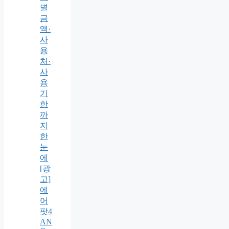
별
금
액·
사
용
처·
사
용
기
한
까
지
한
눈
에
[광
고]
에
어
팟4
AN