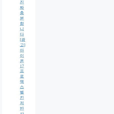
진
짜
충
분
합
니
다
[광
고]
아
이
폰
17
프
로
맥
스
벨
킨
저
반
사