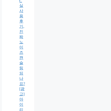
C
실
사
용
후
기,
진
짜
노
이
즈
캔
슬
링
되
나
요?
[광
고]
아
이
리