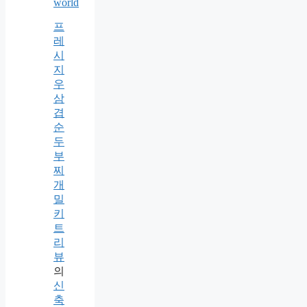
world
프
레
시
지
우
삼
겹
순
두
부
찌
개
밀
키
트
리
뷰
의
신
축