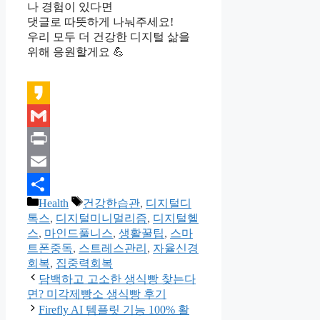
나 경험이 있다면
댓글로 따뜻하게 나눠주세요!
우리 모두 더 건강한 디지털 삶을
위해 응원할게요 💪
Kakao
Gmail
Print
Email
카
태
Health
건강한습관
,
디지털디
Share
테
그
톡스
,
디지털미니멀리즘
,
디지털헬
고
스
,
마인드풀니스
,
생활꿀팁
,
스마
리
트폰중독
,
스트레스관리
,
자율신경
회복
,
집중력회복
담백하고 고소한 생식빵 찾는다
면? 미각제빵소 생식빵 후기
Firefly AI 템플릿 기능 100% 활