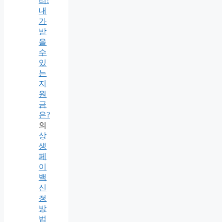
리!
내
가
받
을
수
있
는
지
원
금
은?
의
상
생
페
이
백
신
청
방
법