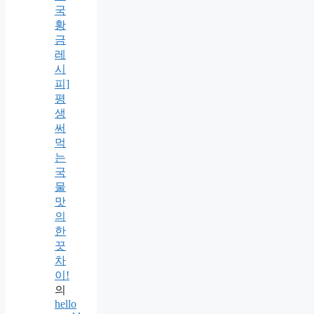
국
황
금
레
시
피]
평
생
써
먹
는
국
물
맛
의
한
끗
차
이!
의
hello