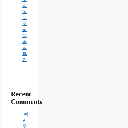
액
정
보
호
필
름
솔
직
후
기
Recent
Comments
[떡
만
두