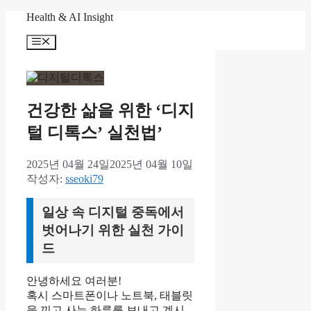
컨
Health & AI Insight
텐
메
츠
뉴
로
건
너
뛰
건강한 삶을 위한 ‘디지
기
털 디톡스’ 실천법’
2025년 04월 24일
2025년 04월 10일
작성자:
sseoki79
일상 속 디지털 중독에서
벗어나기 위한 실천 가이
드
안녕하세요 여러분!
혹시 스마트폰이나 노트북, 태블릿
을 끼고 사는 하루를 보내고 계시