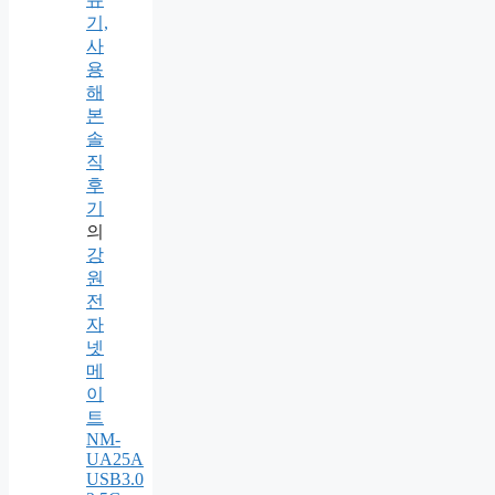
기,
사
용
해
본
솔
직
후
기
의
강
원
전
자
넷
메
이
트
NM-
UA25A
USB3.0