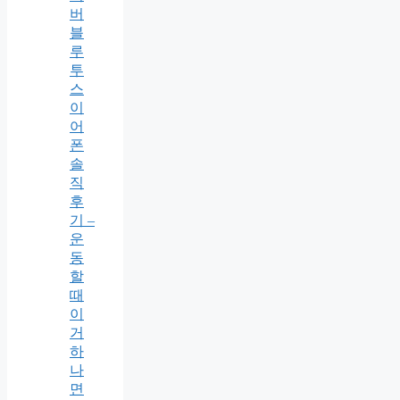
버
블
루
투
스
이
어
폰
솔
직
후
기 –
운
동
할
때
이
거
하
나
면