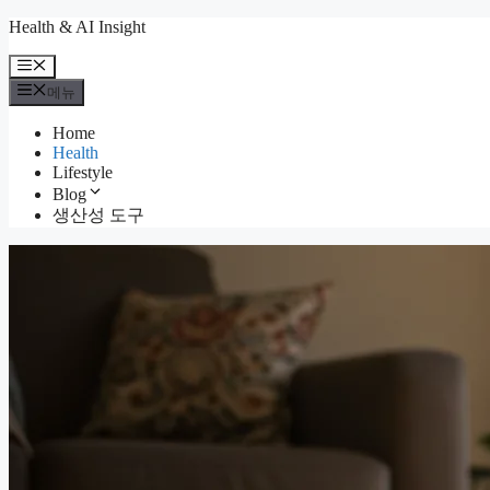
컨
Health & AI Insight
텐
메
츠
뉴
메뉴
로
건
Home
너
Health
뛰
Lifestyle
기
Blog
생산성 도구