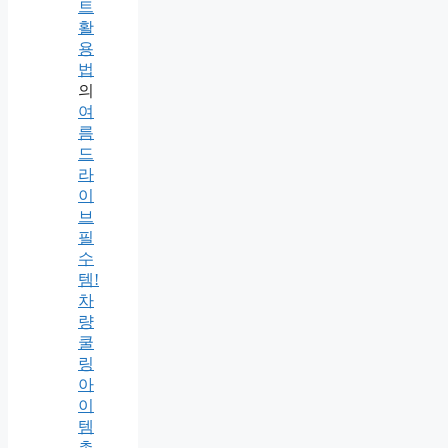
트
활
용
법
의
여
름
드
라
이
브
필
수
템!
차
량
쿨
링
아
이
템
총