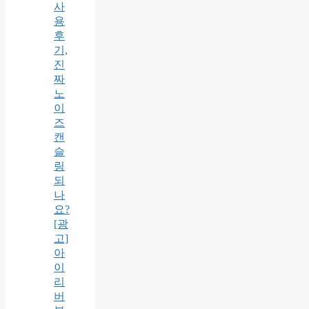
사
용
후
기,
진
짜
노
이
즈
캔
슬
링
되
나
요?
[광
고]
아
이
리
버