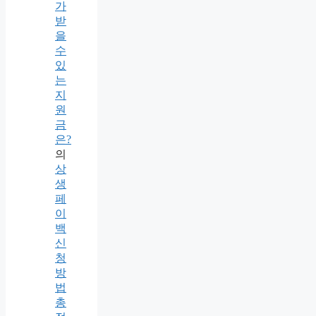
가
받
을
수
있
는
지
원
금
은?
의
상
생
페
이
백
신
청
방
법
총