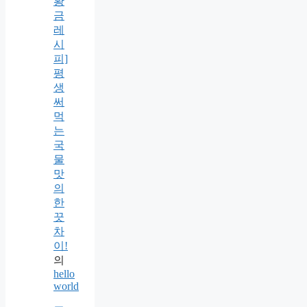
황
금
레
시
피]
평
생
써
먹
는
국
물
맛
의
한
끗
차
이!
의
hello
world