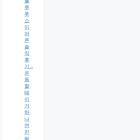
블
루
투
스
이
어
폰
솔
직
후
기 –
운
동
할
때
이
거
하
나
면
진
짜