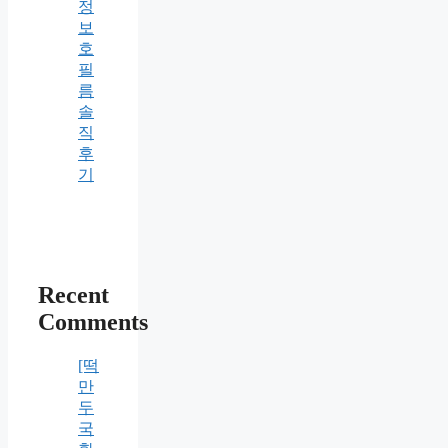
정
보
호
필
름
솔
직
후
기
Recent
Comments
[떡
만
두
국