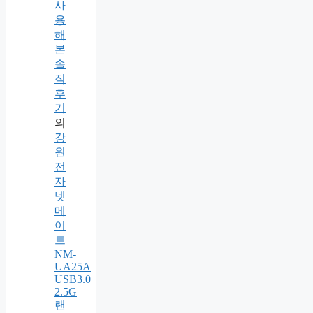
사
용
해
본
솔
직
후
기
의
강
원
전
자
넷
메
이
트
NM-
UA25A
USB3.0
2.5G
랜