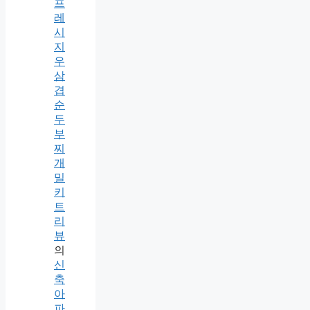
프
레
시
지
우
삼
겹
순
두
부
찌
개
밀
키
트
리
뷰
의
신
축
아
파