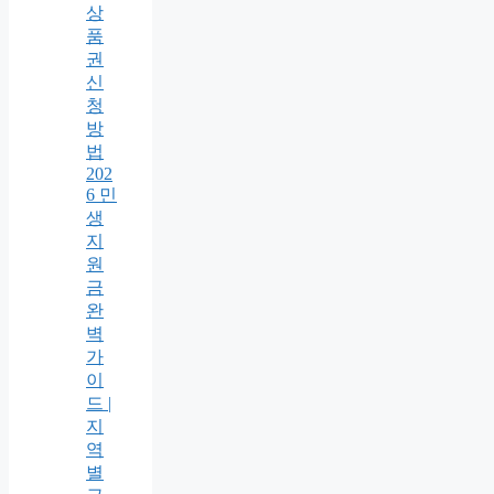
상
품
권
신
청
방
법
202
6 민
생
지
원
금
완
벽
가
이
드 |
지
역
별