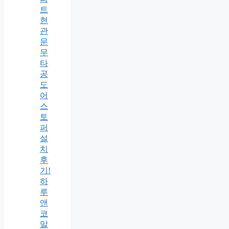
트
현
관
문
무
타
공
도
어
스
토
퍼
설
치
후
기!
하
루
앤
코
말