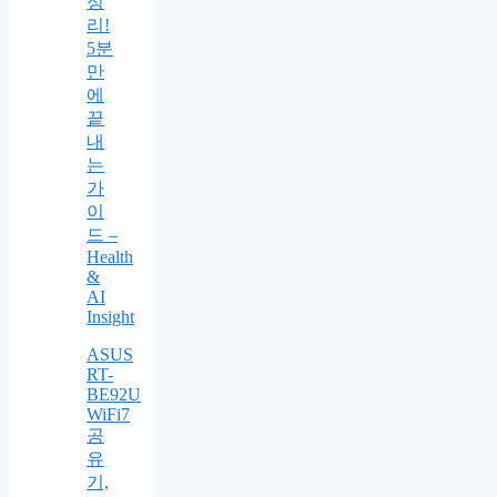
정
리!
5분
만
에
끝
내
는
가
이
드 –
Health
&
AI
Insight
ASUS
RT-
BE92U
WiFi7
공
유
기,