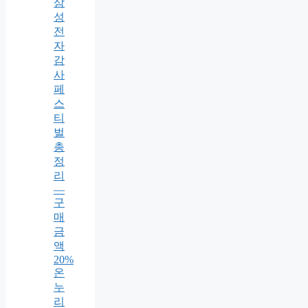
삼
성
전
자
감
사
페
스
티
벌
총
정
리
—
구
매
금
액
20%
온
누
리