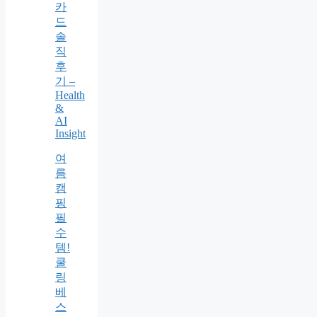
카
드
솔
직
후
기 –
Health
&
AI
Insight
여
름
캠
핑
필
수
템!
쿨
링
베
스