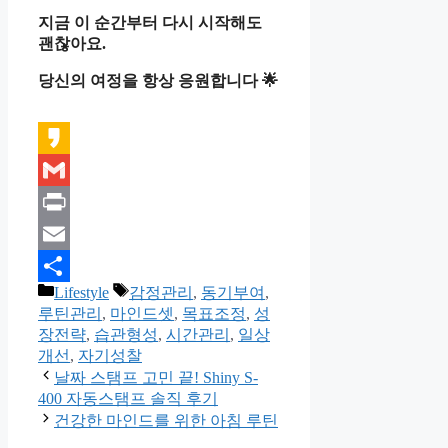
지금 이 순간부터 다시 시작해도
괜찮아요.
당신의 여정을 항상 응원합니다 🌟
Kakao
Gmail
Print
Email
카
태
Lifestyle
감정관리
,
동기부여
,
Share
테
그
루틴관리
,
마인드셋
,
목표조정
,
성
고
장전략
,
습관형성
,
시간관리
,
일상
리
개선
,
자기성찰
날짜 스탬프 고민 끝! Shiny S-
400 자동스탬프 솔직 후기
건강한 마인드를 위한 아침 루틴