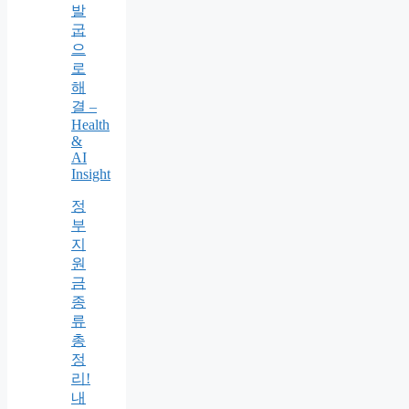
발
굽
으
로
해
결 –
Health
&
AI
Insight
정
부
지
원
금
종
류
총
정
리!
내