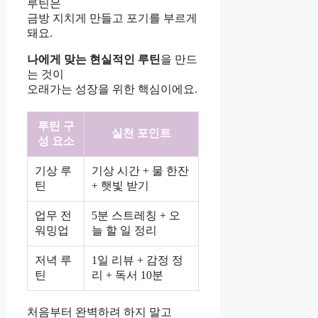
루틴은
금방 지치게 만들고 포기를 부르게
돼요.
나에게 맞는 현실적인 루틴
을 만드
는 것이
오래가는 성장을 위한 핵심이에요.
루틴 구
실천 포인트
성 요소
기상 루
기상 시간 + 물 한잔
틴
+ 햇빛 받기
업무 전
5분 스트레칭 + 오
워밍업
늘 할 일 정리
저녁 루
1일 리뷰 + 감정 정
틴
리 + 독서 10분
처음부터 완벽하려 하지 말고