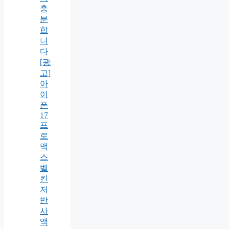
충
분
합
니
다
[광
고]
아
이
폰
17
프
로
맥
스
벨
킨
저
반
사
액