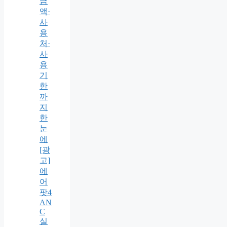
금
액·
사
용
처·
사
용
기
한
까
지
한
눈
에
[광
고]
에
어
팟4
AN
C
실