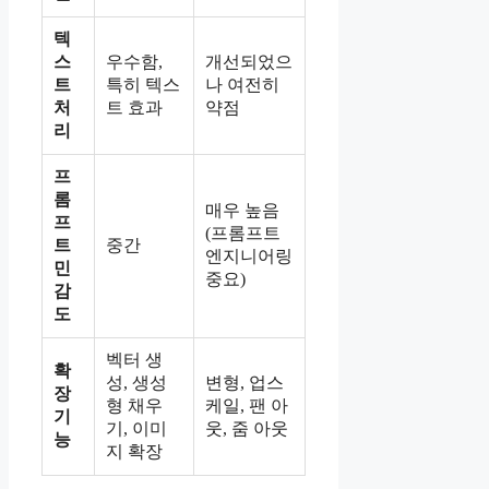
텍
스
우수함,
개선되었으
트
특히 텍스
나 여전히
처
트 효과
약점
리
프
롬
매우 높음
프
(프롬프트
트
중간
엔지니어링
민
중요)
감
도
벡터 생
확
성, 생성
변형, 업스
장
형 채우
케일, 팬 아
기
기, 이미
웃, 줌 아웃
능
지 확장