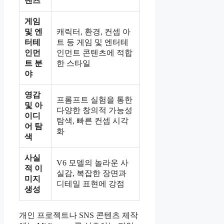
텐츠
게임
및 엔
캐릭터, 환경, 컨셉 아
터테
트 등 게임 및 엔터테
인먼
인먼트 콘텐츠에 적합
트 분
한 스타일
야
영감
프롬프트 실험을 통한
및 아
다양한 창의적 가능성
이디
탐색, 빠른 컨셉 시각
어 탐
화
색
사실
V6 모델의 놀라운 사
적 이
실감, 복잡한 장면과
미지
디테일 표현에 강점
생성
개인 프로젝트나 SNS 콘텐츠 제작