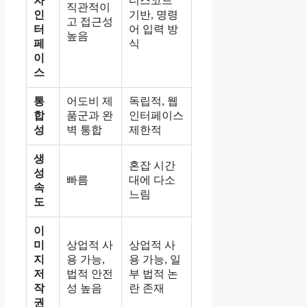
자
디스코드
직관적이
인
기반, 명령
고 접근성
터
어 입력 방
높음
페
식
이
스
통
어도비 제
독립적, 웹
합
품군과 완
인터페이스
성
벽 통합
제한적
생
혼잡 시간
성
빠름
대에 다소
속
느림
도
이
미
상업적 사
상업적 사
지
용 가능,
용 가능, 일
저
법적 안전
부 법적 논
작
성 높음
란 존재
권