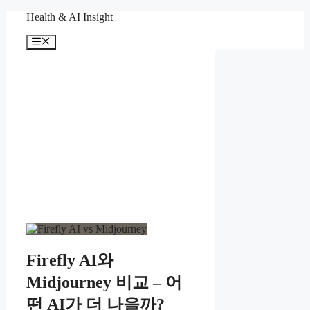
컨
Health & AI Insight
텐
메
츠
뉴
로
건
너
뛰
기
Firefly AI와
Midjourney 비교 – 어
떤 AI가 더 나을까?