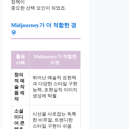
정책이
중요한 선택 요인이 되었죠.
Midjourney가 더 적합한 경
우
활용
Midjourney가 적합한
사례
이유
창의
뛰어난 예술적 표현력
적 예
과 다양한 스타일 구현
술 작
능력, 초현실적 이미지
품 제
생성에 탁월
작
소셜
시선을 사로잡는 독특
미디
한 비주얼, 트렌디한
어 콘
스타일 구현이 쉬움