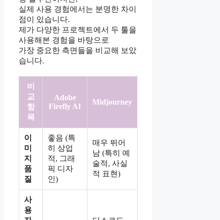
실제 사용 경험에서는 분명한 차이
점이 있습니다.
제가 다양한 프로젝트에서 두 툴을
사용해본 경험을 바탕으로
가장 중요한 측면들을 비교해 보았
습니다.
비
교
Adobe
Midjourney
Firefly AI
항
목
이
좋음 (특
매우 뛰어
미
히 상업
남 (특히 예
지
적, 그래
술적, 사실
품
픽 디자
적 표현)
질
인)
사
용