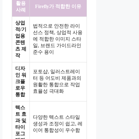
활용
Firefly가 적합한 이유
사례
상업
법적으로 안전한 라이
적/기
선스 정책, 상업적 사용
업용
에 적합한 이미지 스타
콘텐
일, 브랜드 가이드라인
츠 제
준수 용이
작
디자
포토샵, 일러스트레이
인 워
터 등 어도비 제품과의
크플
원활한 통합으로 작업
로우
효율성 극대화
통합
텍스
트 효
다양한 텍스트 스타일
과 및
생성과 조정이 쉽고, 레
타이
이어 통합성이 우수함
포그