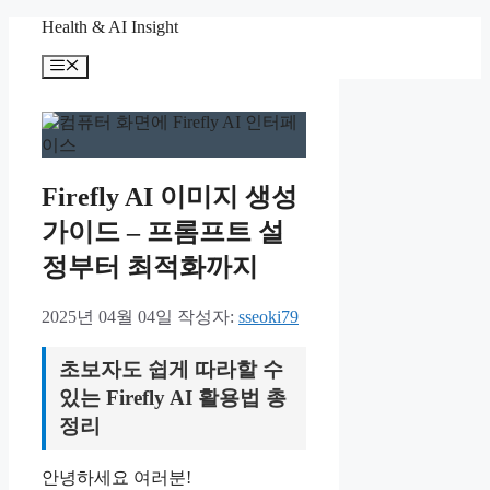
컨
Health & AI Insight
텐
메
츠
뉴
로
건
너
뛰
기
Firefly AI 이미지 생성
가이드 – 프롬프트 설
정부터 최적화까지
2025년 04월 04일
작성자:
sseoki79
초보자도 쉽게 따라할 수
있는 Firefly AI 활용법 총
정리
안녕하세요 여러분!