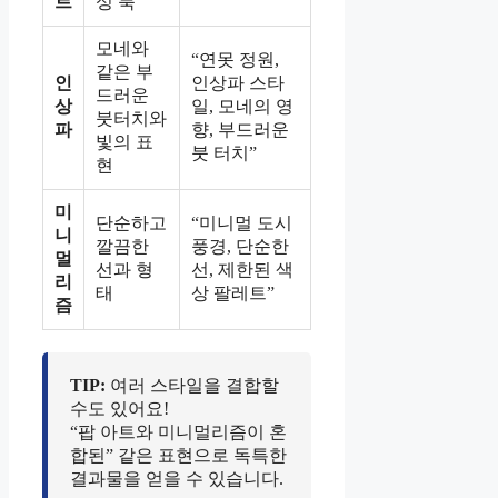
트
성 룩
모네와
“연못 정원,
같은 부
인
인상파 스타
드러운
상
일, 모네의 영
붓터치와
파
향, 부드러운
빛의 표
붓 터치”
현
미
단순하고
“미니멀 도시
니
깔끔한
풍경, 단순한
멀
선과 형
선, 제한된 색
리
태
상 팔레트”
즘
TIP:
여러 스타일을 결합할
수도 있어요!
“팝 아트와 미니멀리즘이 혼
합된” 같은 표현으로 독특한
결과물을 얻을 수 있습니다.