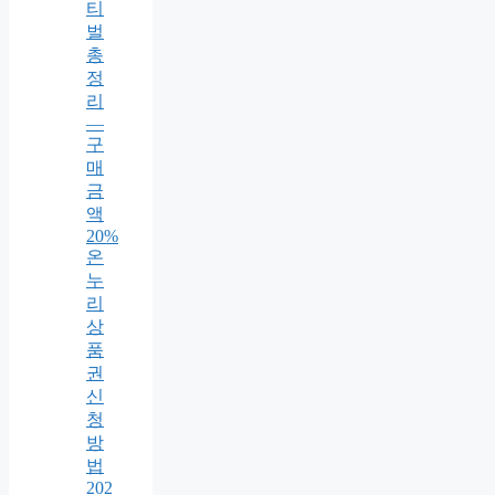
티
벌
총
정
리
—
구
매
금
액
20%
온
누
리
상
품
권
신
청
방
법
202