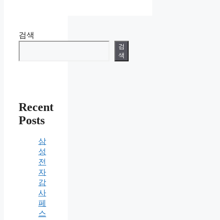
검색
검
색
Recent
Posts
삼
성
전
자
감
사
페
스