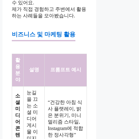
수 있어요.
제가 직접 경험하고 주변에서 활용
하는 사례들을 모아봤습니다.
비즈니스 및 마케팅 활용
활
용
설명
프롬프트 예시
분
야
눈길
소
을 끄
셜
“건강한 아침 식
는 소
미
사 플랫레이, 밝
셜 미
디
은 분위기, 미니
디어
어
멀리즘 스타일,
게시
콘
Instagram에 적합
물 이
텐
한 정사각형”
미지