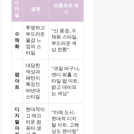
스
프롬프트 예
타
설명
시
일
투명하고
“산 풍경, 수
수
부드러운
채화 스타일,
채
물감 느
부드러운 색
화
낌의 스
상 전환”
타일
대담한
“과일 바구니,
색상과
팝
앤디 워홀 스
패턴이
아
타일 팝 아트,
특징인
트
밝고 대비되
60년대
는 색상”
스타일
디
현대적이
“미래 도시,
지
고 매끄
현대적 디지
털
러운 컴
털 아트, 고해
아
퓨터 생
상도 렌더링”