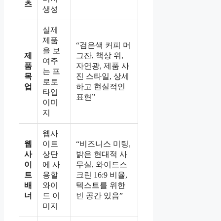
츠
생성
실제
제품
“검은색 커피 머
을 보
제
그잔, 책상 위,
여주
품
자연광, 제품 사
는 프
목
진 스타일, 상세
로토
업
하고 현실적인
타입
표현”
이미
지
웹사
웹
이트
“비즈니스 미팅,
사
상단
밝은 현대적 사
이
에 사
무실, 와이드스
트
용할
크린 16:9 비율,
배
와이
텍스트를 위한
너
드 이
빈 공간 있음”
미지