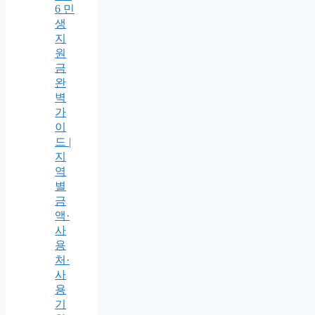
6 민
생
지
원
금
완
벽
가
이
드 |
지
역
별
금
액·
사
용
처·
사
용
기