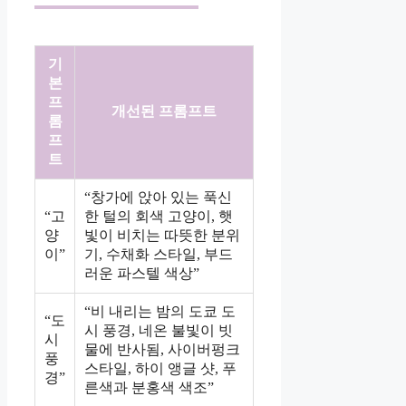
기
본
프
개선된 프롬프트
롬
프
트
“창가에 앉아 있는 푹신
“고
한 털의 회색 고양이, 햇
양
빛이 비치는 따뜻한 분위
이”
기, 수채화 스타일, 부드
러운 파스텔 색상”
“비 내리는 밤의 도쿄 도
“도
시 풍경, 네온 불빛이 빗
시
물에 반사됨, 사이버펑크
풍
스타일, 하이 앵글 샷, 푸
경”
른색과 분홍색 색조”