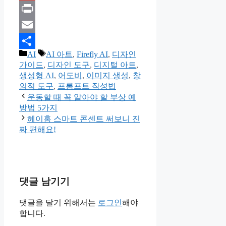
Gmail
Print
Email
카
태
AI
AI 아트
,
Firefly AI
,
디자인
Share
테
그
가이드
,
디자인 도구
,
디지털 아트
,
고
생성형 AI
,
어도비
,
이미지 생성
,
창
리
의적 도구
,
프롬프트 작성법
운동할 때 꼭 알아야 할 부상 예
방법 5가지
헤이홈 스마트 콘센트 써보니 진
짜 편해요!
댓글 남기기
댓글을 달기 위해서는
로그인
해야
합니다.