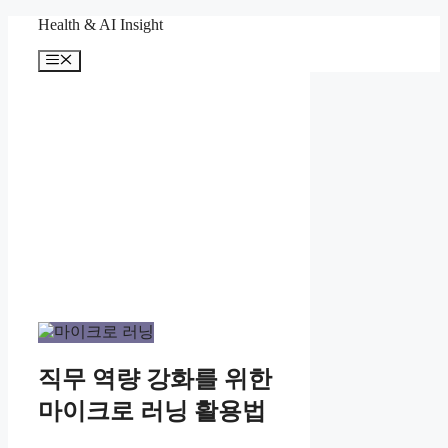
컨
Health & AI Insight
텐
메
츠
뉴
로
건
너
뛰
기
직무 역량 강화를 위한
마이크로 러닝 활용법