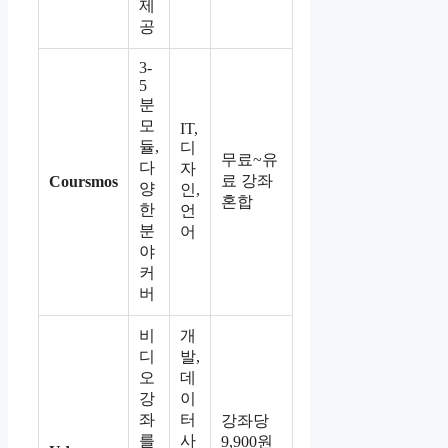
제
공
3-
5
분
모
IT,
듈,
디
무료~유
다
자
료 강좌
Coursmos
양
인,
혼합
한
언
분
어
야
커
버
비
개
디
발,
오
데
강
이
좌
터
강좌당
를
사
9,900원