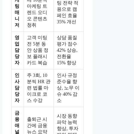
팅 전략 적
팅
마케팅 트
용으로 캠
매
렌드 오디
페인 효율
니
오 콘텐츠
35% 개선
저
청취
영
고객 미팅
상담 품질
업
전 5분 동
평가 점수
담
안 상품 정
42% 상승,
당
보 플래시
전환율
자
카드 복습
15% 향상
인
주 3회, 10
인사 규정
사
분씩 HR 관
준수율 향
담
련 법률 마
상, 노무 이
당
이크로 코
슈 40% 감
자
스 수강
소
금
시장 동향
융
출퇴근 시
파악 능력
애
간에 금융
향상, 투자
널
뉴스 요약