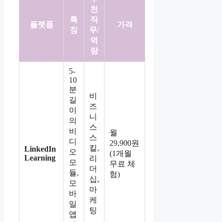
천
특
직
플랫폼
가격
징
무/
역
량
5-
10
분
비
길
즈
이
니
의
스
비
월
스
디
29,900원
킬,
LinkedIn
오
(1개월
Learning
리
모
무료 체
더
듈,
험)
십,
모
마
바
케
일
팅
앱