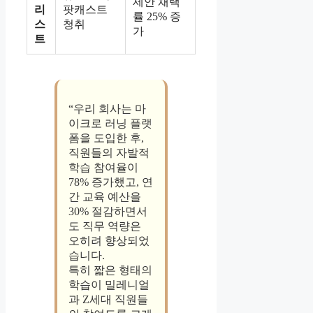
제안 채택
리
팟캐스트
률 25% 증
스
청취
가
트
“우리 회사는 마
이크로 러닝 플랫
폼을 도입한 후,
직원들의 자발적
학습 참여율이
78% 증가했고, 연
간 교육 예산을
30% 절감하면서
도 직무 역량은
오히려 향상되었
습니다.
특히 짧은 형태의
학습이 밀레니얼
과 Z세대 직원들