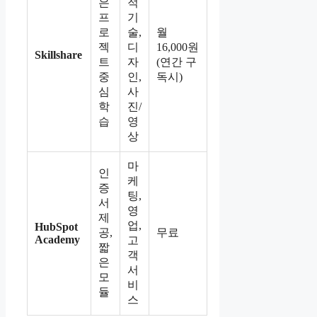
은
적
프
기
로
술,
월
젝
디
16,000원
Skillshare
트
자
(연간 구
중
인,
독시)
심
사
학
진/
습
영
상
마
인
케
증
팅,
서
영
제
업,
HubSpot
공,
무료
Academy
고
짧
객
은
서
모
비
듈
스