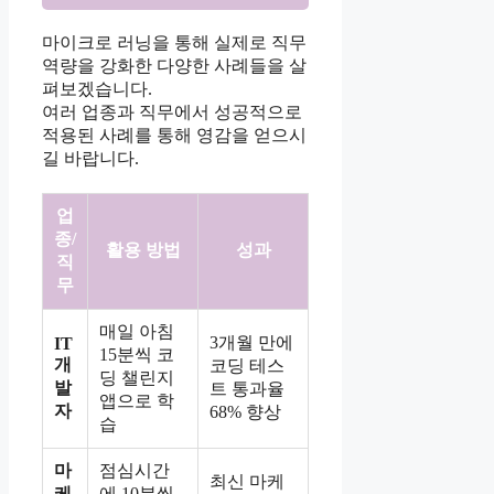
마이크로 러닝을 통해 실제로 직무
역량을 강화한 다양한 사례들을 살
펴보겠습니다.
여러 업종과 직무에서 성공적으로
적용된 사례를 통해 영감을 얻으시
길 바랍니다.
업
종/
활용 방법
성과
직
무
매일 아침
3개월 만에
IT
15분씩 코
개
코딩 테스
딩 챌린지
발
트 통과율
앱으로 학
자
68% 향상
습
마
점심시간
최신 마케
케
에 10분씩