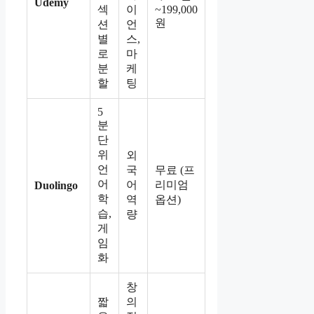
Udemy
섹
이
~199,000
원
션
언
별
스,
로
마
분
케
할
팅
5
분
단
위
외
언
국
무료 (프
어
어
리미엄
Duolingo
학
역
옵션)
습,
량
게
임
화
창
짧
의