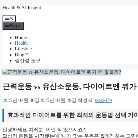
컨
Health & AI Insight
텐
메
츠
뉴
메뉴
로
건
Home
너
Health
뛰
Lifestyle
기
Blog
생산성 도구
근력운동 vs 유산소운동, 다이어트엔 뭐가
2025년 03월 30일
2025년 03월 29일
작성자:
sseoki79
효과적인 다이어트를 위한 최적의 운동법 선택 가
안녕하세요 여러분! 이런 적 있으시죠?!
열심히 운동을 시작했는데 ‘내게 맞는 운동은 뭘까?’ 하는 고민