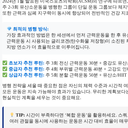
2024년 1월 발표된 미국스포츠의학회(ACSM)의 연구에 따르면,
주 2-3회 유산소운동을 병행한 그룹이 단일 운동 그룹보다 체지방
또한 근력과 심폐 지구력이 동시에 향상되어 전반적인 건강 지
최적의 병행 방식:
가장 효과적인 방법은 한 세션에서 먼저 근력운동을 한 후 
근력운동 시 사용되는 글리코겐(탄수화물 저장형)이 소진된 
지방 연소가 더 효율적으로 이루어집니다.
초보자 추천 루틴:
주 3회 전신 근력운동 30분 + 중강도 유산
중급자 추천 루틴:
주 4회 부위별 근력운동 40분 + 고강도 인
상급자 추천 루틴:
주 5회 분할 근력운동 50분 + 유산소/HII
병행 전략을 세울 때 중요한 점은 자신의 체력 수준과 시간적 
모든 운동은 지속 가능해야 효과가 있습니다. 무리한 계획보다는
현실적인 계획을 세우는 것이 중요해요.
TIP:
시간이 부족하다면 ‘복합 운동’을 활용하세요. 스쿼
여러 관절을 동시에 사용하는 운동은 시간 대비 효율이 매우