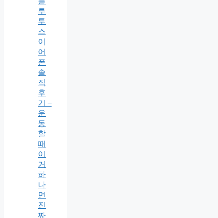
블
루
투
스
이
어
폰
솔
직
후
기 –
운
동
할
때
이
거
하
나
면
진
짜