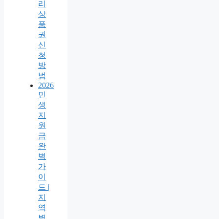
리
상
품
권
신
청
방
법
2026
민
생
지
원
금
완
벽
가
이
드 |
지
역
별