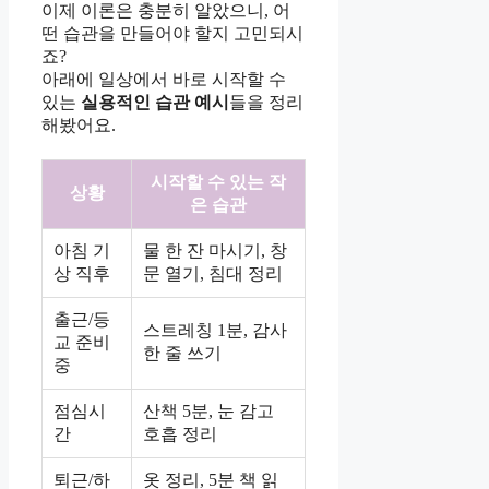
이제 이론은 충분히 알았으니, 어
떤 습관을 만들어야 할지 고민되시
죠?
아래에 일상에서 바로 시작할 수
있는
실용적인 습관 예시
들을 정리
해봤어요.
시작할 수 있는 작
상황
은 습관
아침 기
물 한 잔 마시기, 창
상 직후
문 열기, 침대 정리
출근/등
스트레칭 1분, 감사
교 준비
한 줄 쓰기
중
점심시
산책 5분, 눈 감고
간
호흡 정리
퇴근/하
옷 정리, 5분 책 읽