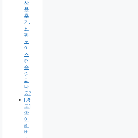
사
용
후
기,
진
짜
노
이
즈
캔
슬
링
되
나
요?
[광
고]
아
이
리
버