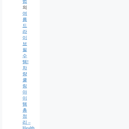
법
의
여
름
드
라
이
브
필
수
템!
차
량
쿨
링
아
이
템
총
정
리 –
Health