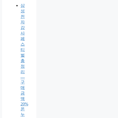
삼
성
전
자
감
사
페
스
티
벌
총
정
리
—
구
매
금
액
20%
온
누