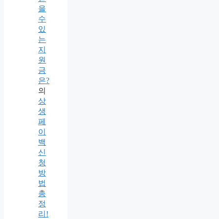
을
수
있
는
지
원
금
은?
의
상
생
페
이
백
신
청
방
법
총
정
리!