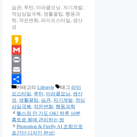
습관, 루틴, 미라클모닝, 자기계발,
작심삼일극복, 생활꿀팁, 행동과
학, 작은변화, 라이프스타일, 생산
성
Kakao
Gmail
Print
Email
카테고리
Lifestyle
태그
라이
Share
프스타일
,
루틴
,
미라클모닝
,
생산
성
,
생활꿀팁
,
습관
,
자기계발
,
작심
삼일극복
,
작은변화
,
행동과학
헬스장 안 가도 OK! 하루 10분
홈트로 몸매 관리하는 법
Photoshop & Firefly AI 조합으로
초간단 디자인 완성!