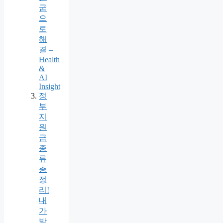
굽
으
로
해
결 –
Health
&
AI
Insight
정
부
지
원
금
종
류
총
정
리!
내
가
받