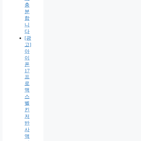
충
분
합
니
다
[광
고]
아
이
폰
17
프
로
맥
스
벨
킨
저
반
사
액