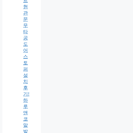
트
현
관
문
무
타
공
도
어
스
토
퍼
설
치
후
기!
하
루
앤
코
말
발