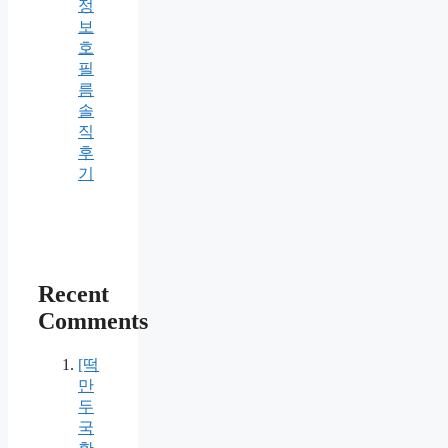
정
보
호
필
름
솔
직
후
기
Recent
Comments
[떡
만
두
국