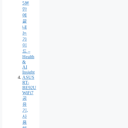
5분
만
에
끝
내
는
가
이
드 –
Health
&
AI
Insight
ASUS
RT-
BE92U
WiFi7
공
유
기,
사
용