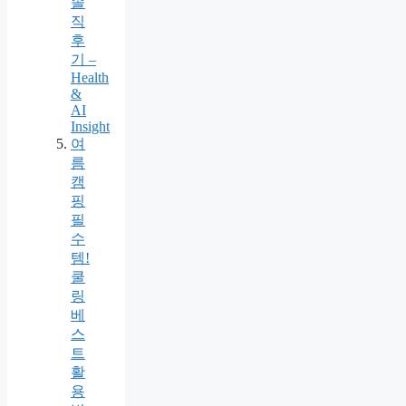
솔
직
후
기 –
Health
&
AI
Insight
여
름
캠
핑
필
수
템!
쿨
링
베
스
트
활
용