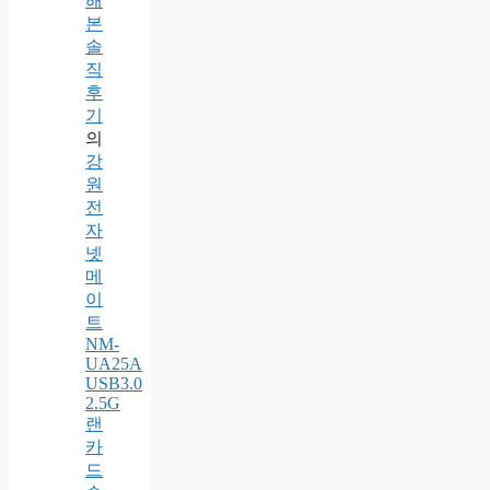
해
본
솔
직
후
기
의
강
원
전
자
넷
메
이
트
NM-
UA25A
USB3.0
2.5G
랜
카
드