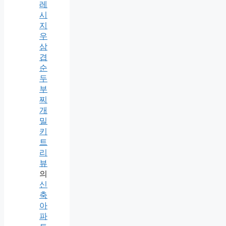
레
시
지
우
삼
겹
순
두
부
찌
개
밀
키
트
리
뷰
의
신
축
아
파