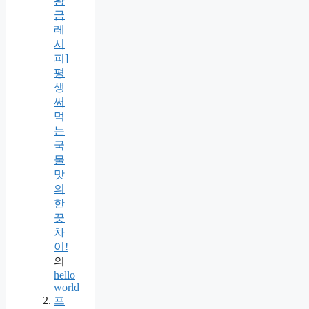
황
금
레
시
피]
평
생
써
먹
는
국
물
맛
의
한
끗
차
이!
의
hello
world
프