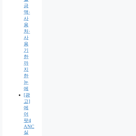
금
액·
사
용
처·
사
용
기
한
까
지
한
눈
에
[광
고]
에
어
팟4
ANC
실