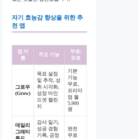
자기 효능감 향상을 위한 추
천 앱
앱 이
무료/
주요 기능
름
유료
기본
목표 설정
기능
및 추적, 성
무료,
취 시각화,
그로우
프리미
(Grow)
성장 마인
엄 월
드셋 챌린
5,900
지
원
감사 일기,
데일리
성공 경험
완전
그래티
기록, 긍정
무료
튜드