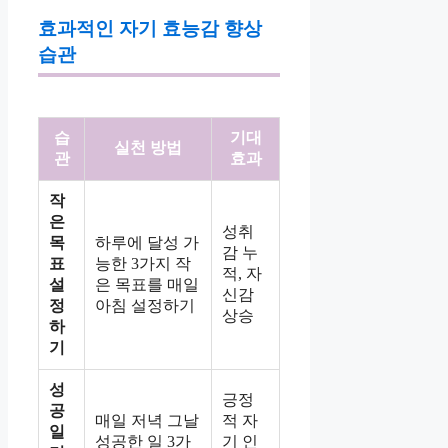
효과적인 자기 효능감 향상
습관
습
기대
실천 방법
관
효과
작
은
성취
목
하루에 달성 가
감 누
표
능한 3가지 작
적, 자
설
은 목표를 매일
신감
정
아침 설정하기
상승
하
기
성
긍정
공
매일 저녁 그날
적 자
일
성공한 일 3가
기 인