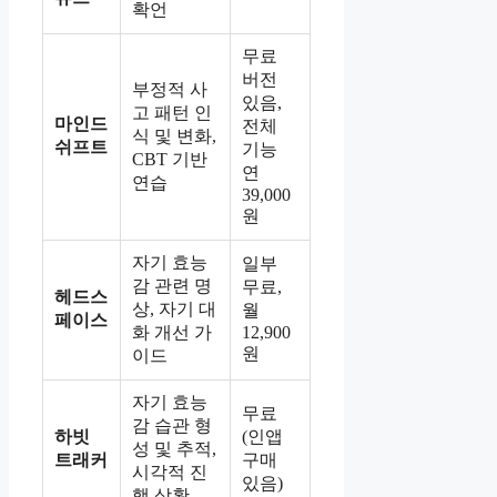
확언
무료
버전
부정적 사
있음,
고 패턴 인
마인드
전체
식 및 변화,
쉬프트
기능
CBT 기반
연
연습
39,000
원
자기 효능
일부
감 관련 명
무료,
헤드스
상, 자기 대
월
페이스
화 개선 가
12,900
원
이드
자기 효능
무료
감 습관 형
하빗
(인앱
성 및 추적,
트래커
구매
시각적 진
있음)
행 상황