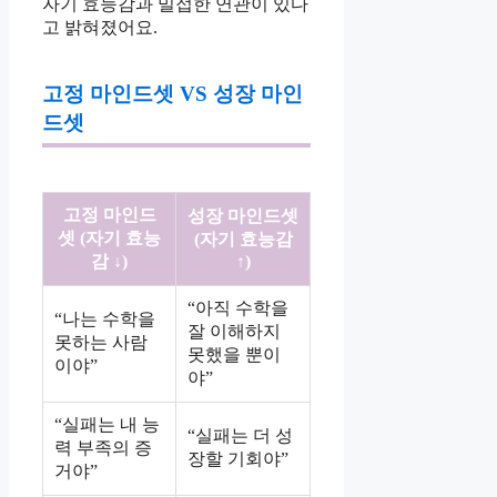
자기 효능감과 밀접한 연관이 있다
고 밝혀졌어요.
고정 마인드셋 VS 성장 마인
드셋
고정 마인드
성장 마인드셋
셋 (자기 효능
(자기 효능감
감 ↓)
↑)
“아직 수학을
“나는 수학을
잘 이해하지
못하는 사람
못했을 뿐이
이야”
야”
“실패는 내 능
“실패는 더 성
력 부족의 증
장할 기회야”
거야”