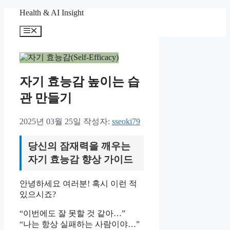
컨
Health & AI Insight
텐
메
츠
뉴
로
건
너
뛰
자기 효능감 높이는 습
기
관 만들기
2025년 03월 25일
작성자:
sseoki79
당신의 잠재력을 깨우는
자기 효능감 향상 가이드
안녕하세요 여러분! 혹시 이런 적
있으시죠?
“이번에도 잘 못할 것 같아…”
“나는 항상 실패하는 사람이야…”