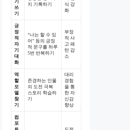
기
지 기록하기
식 강
쓰
화
기
긍
정
부정
“나는 할 수 있
적
적 사
어” 등의 긍정
자
고 패
적 문구를 하루
기
턴 감
5번 반복하기
대
소
화
역
대리
할
존경하는 인물
경험
모
의 도전 극복
을 통
델
스토리 학습하
한 자
찾
기
신감
기
향상
컴
포
트
도전