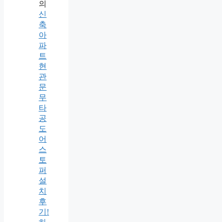
의
신
축
아
파
트
현
관
문
무
타
공
도
어
스
토
퍼
설
치
후
기!