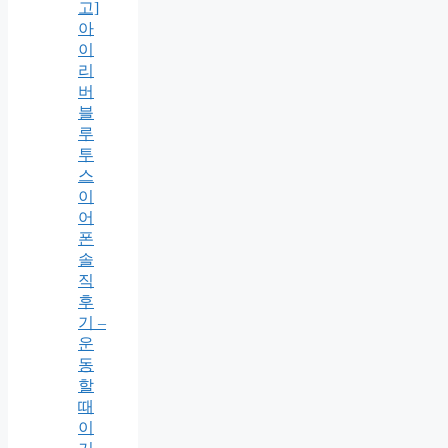
고]
아
이
리
버
블
루
투
스
이
어
폰
솔
직
후
기 –
운
동
할
때
이