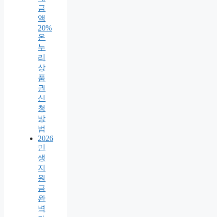
금
액
20%
온
누
리
상
품
권
신
청
방
법
2026
민
생
지
원
금
완
벽