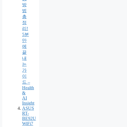
방
법
총
정
리!
5분
만
에
끝
내
는
가
이
드 –
Health
&
AI
Insight
ASUS
RT-
BE92U
WiFi7