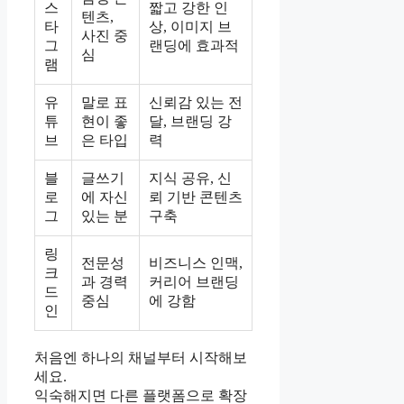
스
짧고 강한 인
텐츠,
타
상, 이미지 브
사진 중
그
랜딩에 효과적
심
램
유
말로 표
신뢰감 있는 전
튜
현이 좋
달, 브랜딩 강
브
은 타입
력
블
글쓰기
지식 공유, 신
로
에 자신
뢰 기반 콘텐츠
그
있는 분
구축
링
전문성
비즈니스 인맥,
크
과 경력
커리어 브랜딩
드
중심
에 강함
인
처음엔 하나의 채널부터 시작해보
세요.
익숙해지면 다른 플랫폼으로 확장