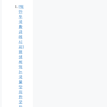
[떡
만
두
국
황
금
레
시
피]
평
생
써
먹
는
국
물
맛
의
한
끗
차