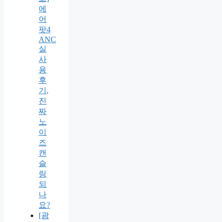
에
어
팟4
ANC
실
사
용
후
기,
진
짜
노
이
즈
캔
슬
링
되
나
요?
[광