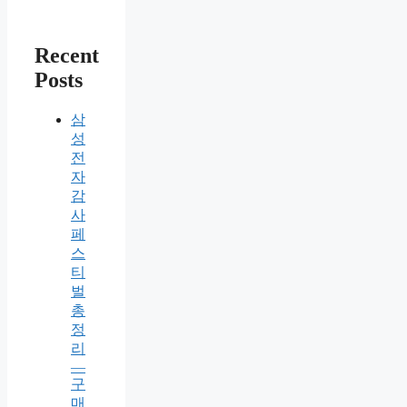
Recent
Posts
삼
성
전
자
감
사
페
스
티
벌
총
정
리
—
구
매