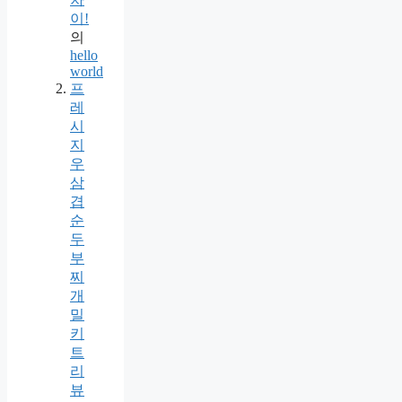
이!
의
hello
world
프
레
시
지
우
삼
겹
순
두
부
찌
개
밀
키
트
리
뷰