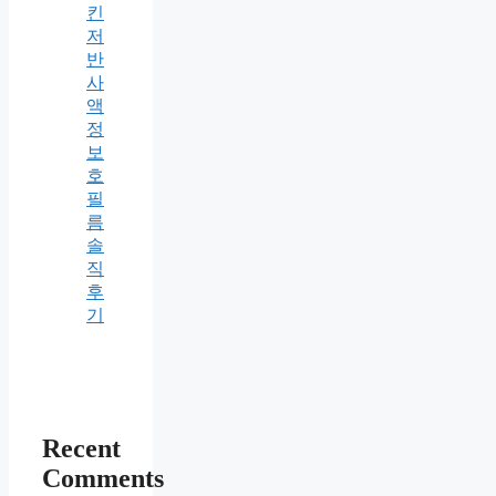
킨
저
반
사
액
정
보
호
필
름
솔
직
후
기
Recent
Comments