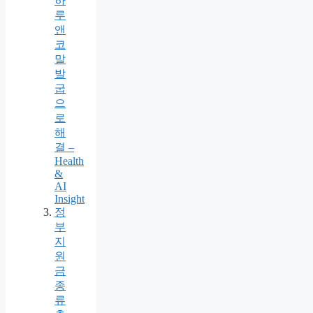
하
루
앤
코
말
발
굽
으
로
해
결 –
Health
&
AI
Insight
정
부
지
원
금
종
류