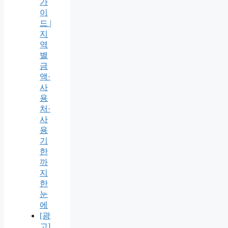
가
이
드 |
지
역
별
금
액·
사
용
처·
사
용
기
한
까
지
한
눈
에
[광
고]