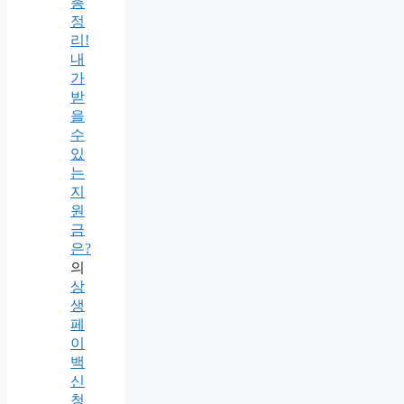
총
정
리!
내
가
받
을
수
있
는
지
원
금
은?
의
상
생
페
이
백
신
청