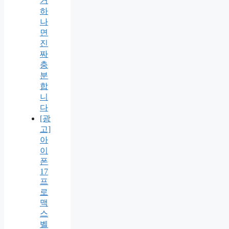
거
하
나
면
진
짜
충
분
합
니
다
[광
고]
아
이
폰
17
프
로
맥
스
벨