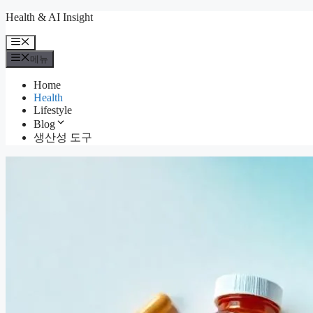
컨
Health & AI Insight
텐
메
츠
뉴
메뉴
로
건
Home
너
Health
뛰
Lifestyle
기
Blog
생산성 도구