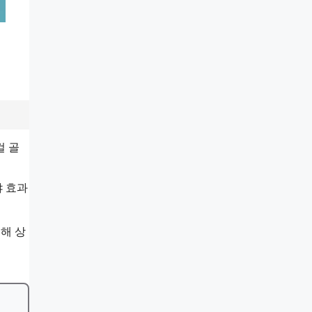
걸 골
야 효과
해 상