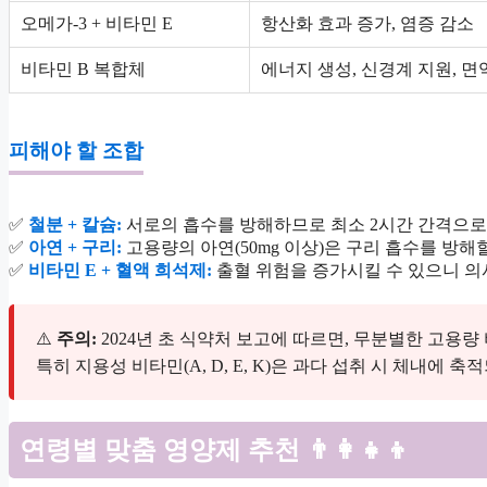
오메가-3 + 비타민 E
항산화 효과 증가, 염증 감소
비타민 B 복합체
에너지 생성, 신경계 지원, 면
피해야 할 조합
✅
철분 + 칼슘:
서로의 흡수를 방해하므로 최소 2시간 간격으로
✅
아연 + 구리:
고용량의 아연(50mg 이상)은 구리 흡수를 방해할
✅
비타민 E + 혈액 희석제:
출혈 위험을 증가시킬 수 있으니 의
⚠️
주의:
2024년 초 식약처 보고에 따르면, 무분별한 고용량
특히 지용성 비타민(A, D, E, K)은 과다 섭취 시 체내에
연령별 맞춤 영양제 추천 👨‍👩‍👧‍👦