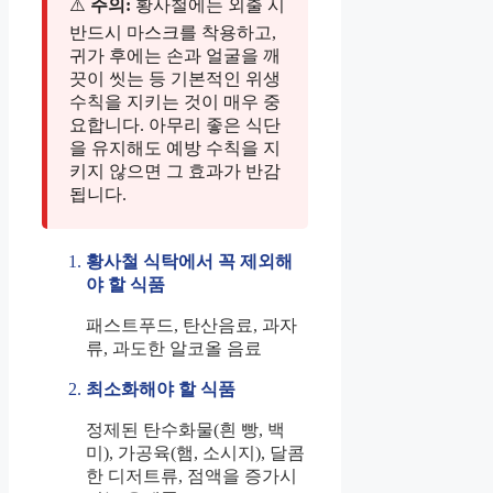
⚠️
주의:
황사철에는 외출 시
반드시 마스크를 착용하고,
귀가 후에는 손과 얼굴을 깨
끗이 씻는 등 기본적인 위생
수칙을 지키는 것이 매우 중
요합니다. 아무리 좋은 식단
을 유지해도 예방 수칙을 지
키지 않으면 그 효과가 반감
됩니다.
황사철 식탁에서 꼭 제외해
야 할 식품
패스트푸드, 탄산음료, 과자
류, 과도한 알코올 음료
최소화해야 할 식품
정제된 탄수화물(흰 빵, 백
미), 가공육(햄, 소시지), 달콤
한 디저트류, 점액을 증가시