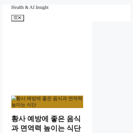
컨
Health & AI Insight
텐
메
츠
뉴
로
건
너
뛰
기
황사 예방에 좋은 음식
과 면역력 높이는 식단