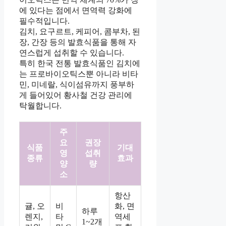
에 있다는 점에서 면역력 강화에
필수적입니다.
김치, 요구르트, 케피어, 콤부차, 된
장, 간장 등의 발효식품을 통해 자
연스럽게 섭취할 수 있습니다.
특히 한국 전통 발효식품인 김치에
는 프로바이오틱스뿐 아니라 비타
민, 미네랄, 식이섬유까지 풍부하
게 들어있어 황사철 건강 관리에
탁월합니다.
주
요
권장
식품
기대
영
섭취
종류
효과
양
량
소
항산
귤, 오
비
화, 면
하루
렌지,
타
역세
1~2개