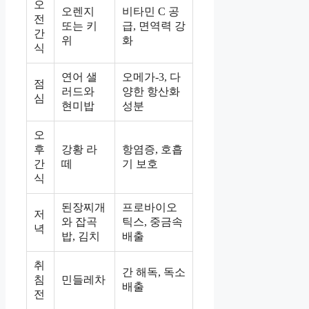
오
오렌지
비타민 C 공
전
또는 키
급, 면역력 강
간
위
화
식
연어 샐
오메가-3, 다
점
러드와
양한 항산화
심
현미밥
성분
오
후
강황 라
항염증, 호흡
간
떼
기 보호
식
된장찌개
프로바이오
저
와 잡곡
틱스, 중금속
녁
밥, 김치
배출
취
간 해독, 독소
침
민들레차
배출
전