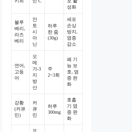
키위
민 C
포 활
성화
안
세포
블루
토
손상
하루
베리,
시
방지,
한 줌
라즈
아
(30g)
염증
베리
닌
감소
오
폐 기
메
연어,
능 보
가-3
주
고등
호, 염
지
2~3회
어
증 완
방
화
산
호흡
강황
커
기 염
하루
(커큐
큐
300mg
증 완
민)
민
화
프