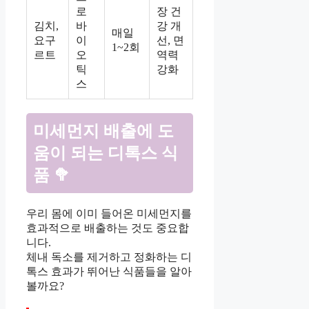
로
장 건
김치,
바
강 개
매일
요구
이
선, 면
1~2회
르트
오
역력
틱
강화
스
미세먼지 배출에 도
움이 되는 디톡스 식
품 🥦
우리 몸에 이미 들어온 미세먼지를
효과적으로 배출하는 것도 중요합
니다.
체내 독소를 제거하고 정화하는 디
톡스 효과가 뛰어난 식품들을 알아
볼까요?