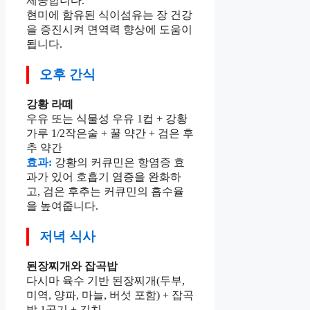
제공합니다.
현미에 함유된 식이섬유는 장 건강
을 증진시켜 면역력 향상에 도움이
됩니다.
오후 간식
강황 라떼
우유 또는 식물성 우유 1컵 + 강황
가루 1/2작은술 + 꿀 약간 + 검은 후
추 약간
효과:
강황의 커큐민은 항염증 효
과가 있어 호흡기 염증을 완화하
고, 검은 후추는 커큐민의 흡수율
을 높여줍니다.
저녁 식사
된장찌개와 잡곡밥
다시마 육수 기반 된장찌개(두부,
미역, 양파, 마늘, 버섯 포함) + 잡곡
밥 1공기 + 김치