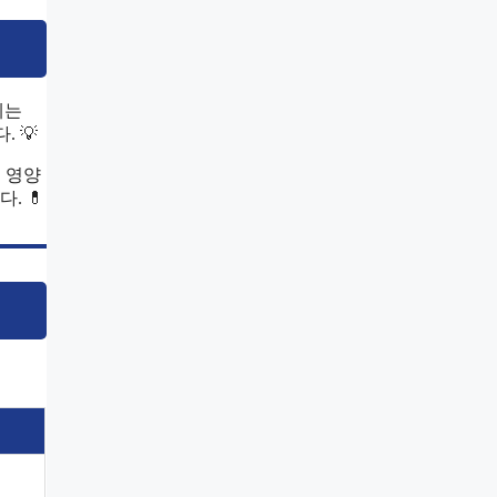
에는
 💡
 영양
. 💊