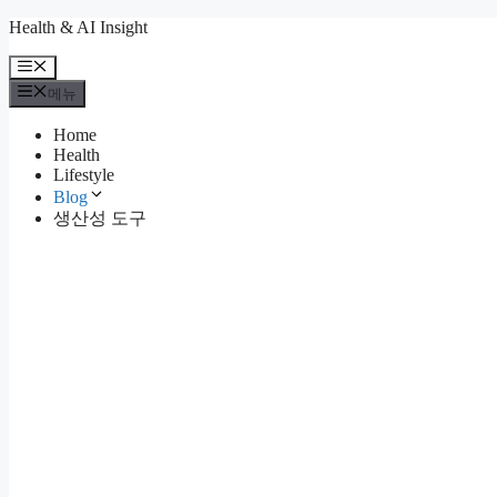
컨
Health & AI Insight
텐
메
츠
뉴
메뉴
로
건
Home
너
Health
뛰
Lifestyle
기
Blog
생산성 도구