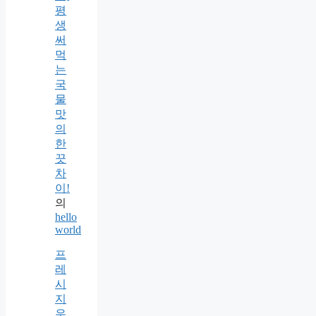
평
생
써
먹
는
국
물
맛
의
한
끗
차
이!
의
hello
world
프
레
시
지
우