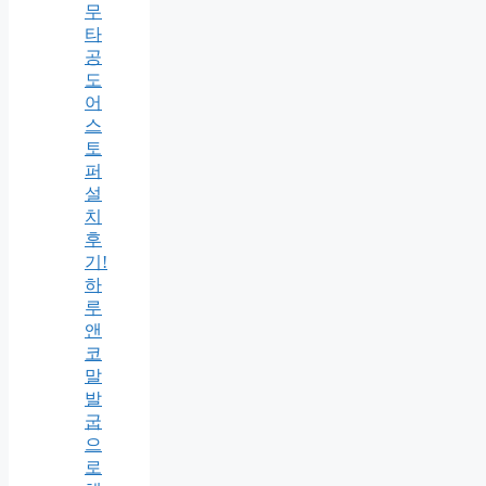
무
타
공
도
어
스
토
퍼
설
치
후
기!
하
루
앤
코
말
발
굽
으
로