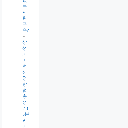
있
는
지
원
금
은?
의
상
생
페
이
백
신
청
방
법
총
정
리!
5분
만
에