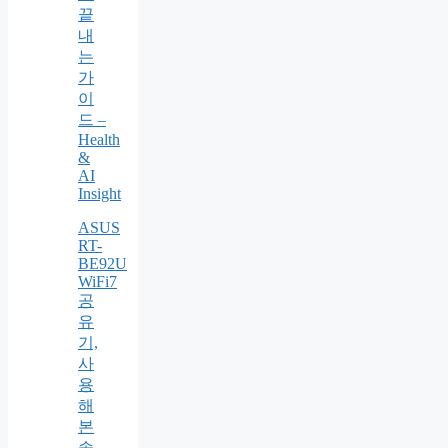
끝
내
는
가
이
드 –
Health
&
AI
Insight
ASUS
RT-
BE92U
WiFi7
공
유
기,
사
용
해
본
솔