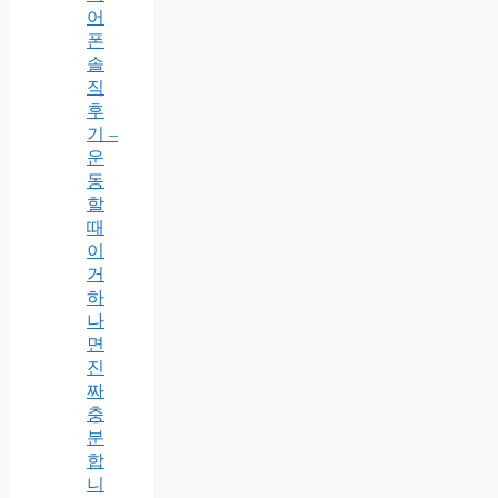
어
폰
솔
직
후
기 –
운
동
할
때
이
거
하
나
면
진
짜
충
분
합
니