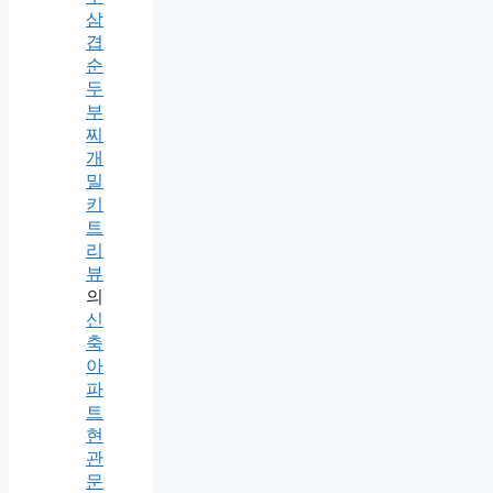
삼
겹
순
두
부
찌
개
밀
키
트
리
뷰
의
신
축
아
파
트
현
관
문