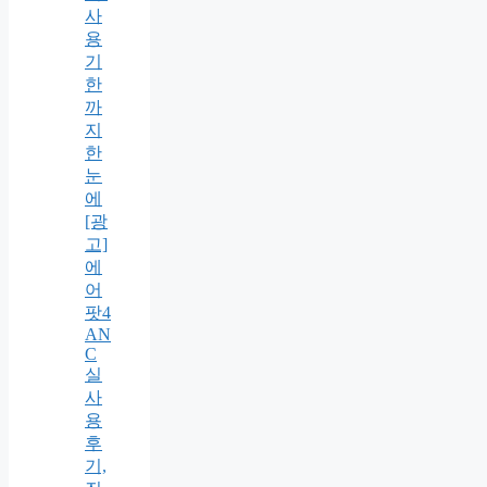
사
용
기
한
까
지
한
눈
에
[광
고]
에
어
팟4
AN
C
실
사
용
후
기,