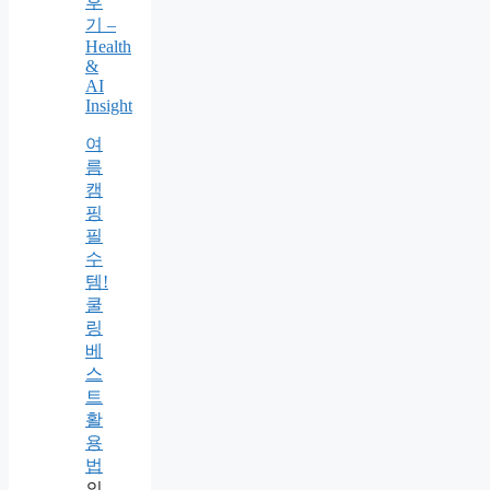
후
기 –
Health
&
AI
Insight
여
름
캠
핑
필
수
템!
쿨
링
베
스
트
활
용
법
의