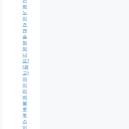
진
짜
노
이
즈
캔
슬
링
되
나
요?
[광
고]
아
이
리
버
블
루
투
스
이