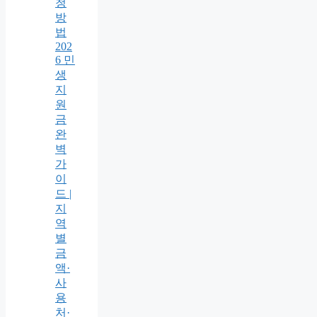
청
방
법
202
6 민
생
지
원
금
완
벽
가
이
드 |
지
역
별
금
액·
사
용
처·