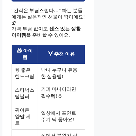
“간식은 부담스럽다…” 하는 분들
에게는 실용적인 선물이 딱이에요!
🎁
가격 부담 없이도
센스 있는 생활
아이템
을 준비할 수 있어요.
🎁 아이
💡 추천 이유
템
향 좋은
남녀 누구나 유용
핸드크림
한 실용템!
커피 마니아라면
스타벅스
필수템! ☕
텀블러
귀여운
일상에서 포인트
양말 세
주기 딱 좋아요!
트
집에서 분위기 살