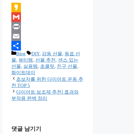
Kakao
Gmail
Print
Email
카
태
Blog
DIY
,
감동 선물
,
동료 선
Share
테
그
물
,
뷰티템
,
선물 추천
,
센스 있는
고
선물
,
실용템
,
초콜릿
,
친구 선물
,
리
화이트데이
초보자를 위한 다이어트 운동 추
천 TOP 5
다이어트 보조제 추천! 효과와
부작용 완벽 정리
댓글 남기기