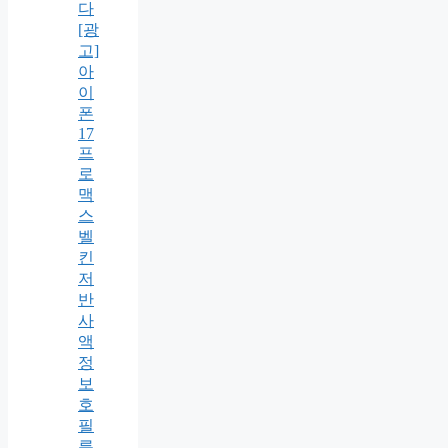
다
[광
고]
아
이
폰
17
프
로
맥
스
벨
킨
저
반
사
액
정
보
호
필
름