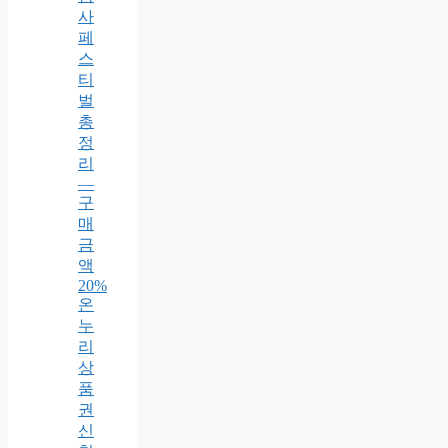
사
페
스
티
벌
총
정
리
—
구
매
금
액
20%
온
누
리
상
품
권
신