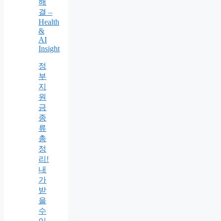
해
결 –
Health
&
AI
Insight
정
부
지
원
금
종
류
총
정
리!
내
가
받
을
수