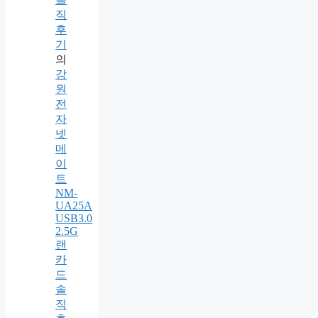
직
후
기
의
강
원
전
자
넷
메
이
트
NM-
UA25A
USB3.0
2.5G
랜
카
드
솔
직