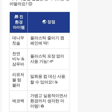
어떨까요? 😊
🎁 친
🌏 장점
환경
아이템
대나무
플라스틱 줄이기 캠
칫솔
페인에 딱!
천연
플라스틱 포장 없이
비누 &
사용 가능! 🌱
샴푸바
리유저
일회용 컵 대신 사용
블 텀
할 수 있어요! ☕
블러
가볍고 실용적이면서
에코백
환경까지 생각한 아
이템! ♻️