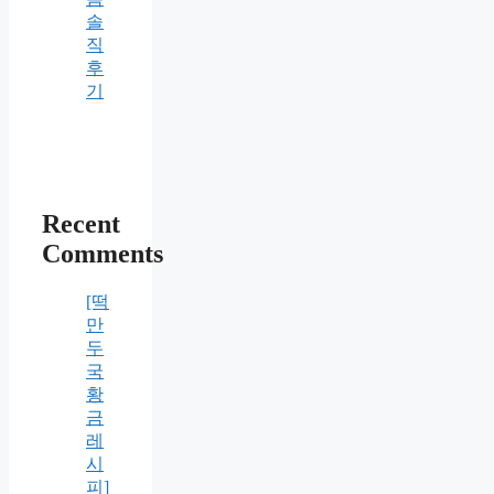
솔
직
후
기
Recent
Comments
[떡
만
두
국
황
금
레
시
피]