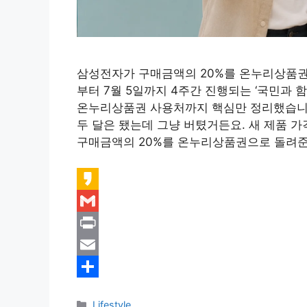
삼성전자가 구매금액의 20%를 온누리상품권
부터 7월 5일까지 4주간 진행되는 ‘국민과 함
온누리상품권 사용처까지 핵심만 정리했습니다.
두 달은 됐는데 그냥 버텼거든요. 새 제품 
구매금액의 20%를 온누리상품권으로 돌려
K
a
G
k
m
P
a
a
r
E
o
i
i
m
S
카
Lifestyle