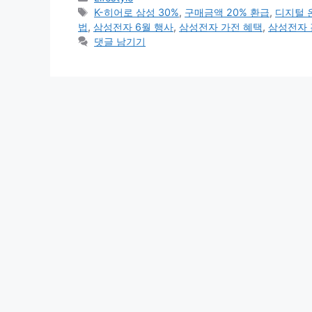
l
n
a
h
테
태
K-히어로 삼성 30%
,
구매금액 20% 환급
,
디지털 
t
i
a
고
그
법
,
삼성전자 6월 행사
,
삼성전자 가전 혜택
,
삼성전자 
리
댓글 남기기
l
r
e