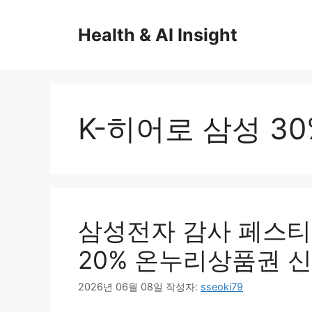
컨
텐
Health & AI Insight
츠
로
건
너
뛰
K-히어로 삼성 30
기
삼성전자 감사 페스티
20% 온누리상품권 
2026년 06월 08일
작성자:
sseoki79