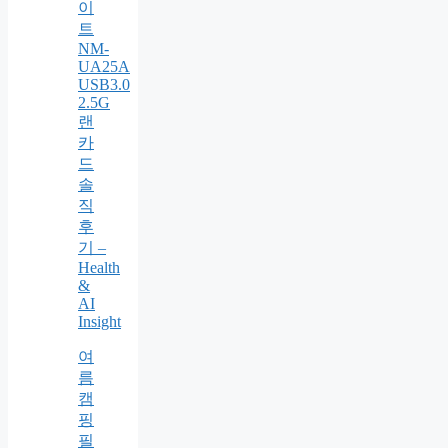
이
트
NM-
UA25A
USB3.0
2.5G
랜
카
드
솔
직
후
기 –
Health
&
AI
Insight
여
름
캠
핑
필