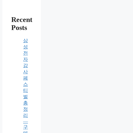
Recent
Posts
삼
성
전
자
감
사
페
스
티
벌
총
정
리
—
구