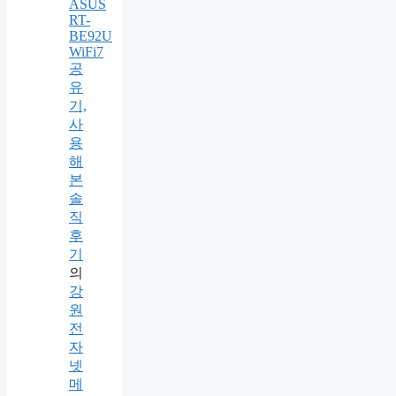
ASUS
RT-
BE92U
WiFi7
공
유
기,
사
용
해
본
솔
직
후
기
의
강
원
전
자
넷
메