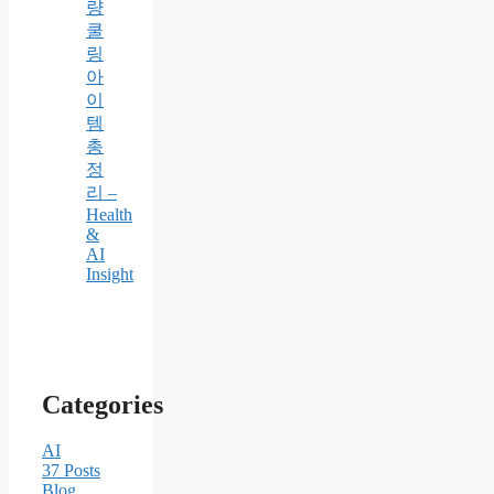
량
쿨
링
아
이
템
총
정
리 –
Health
&
AI
Insight
Categories
AI
37
Posts
Blog