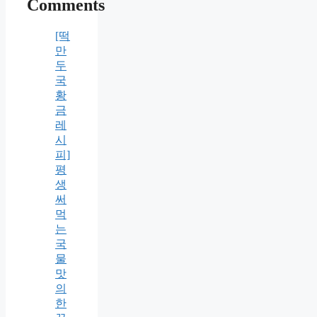
Comments
[떡
만
두
국
황
금
레
시
피]
평
생
써
먹
는
국
물
맛
의
한