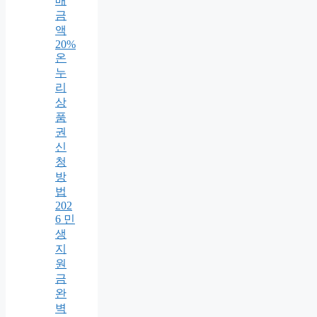
매
금
액
20%
온
누
리
상
품
권
신
청
방
법
202
6 민
생
지
원
금
완
벽