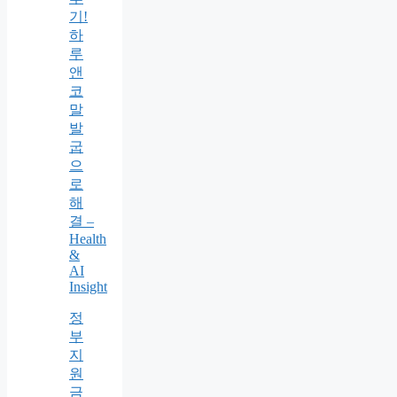
기!
하
루
앤
코
말
발
굽
으
로
해
결 –
Health
&
AI
Insight
정
부
지
원
금