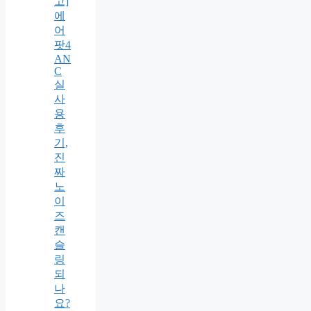
고]
에
어
팟4
AN
C
실
사
용
후
기,
진
짜
노
이
즈
캔
슬
링
되
나
요?