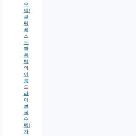
수
템!
쿨
링
베
스
트
활
용
법
의
여
름
드
라
이
브
필
수
템!
차