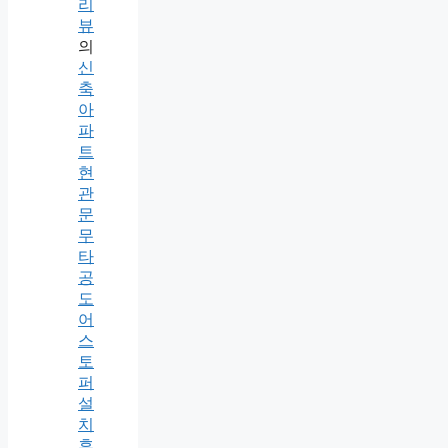
리
뷰
의
신
축
아
파
트
현
관
문
무
타
공
도
어
스
토
퍼
설
치
후