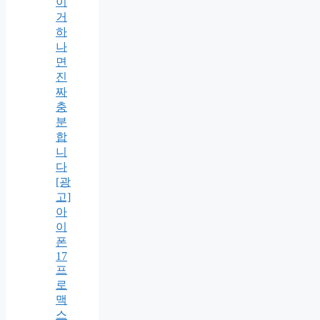
이
거
하
나
면
진
짜
충
분
합
니
다
[광
고]
아
이
폰
17
프
로
맥
스