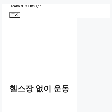
컨
Health & AI Insight
텐
메
츠
뉴
로
건
너
뛰
기
헬스장 없이 운동