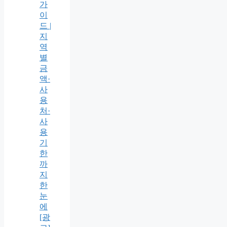
가
이
드 |
지
역
별
금
액·
사
용
처·
사
용
기
한
까
지
한
눈
에
[광