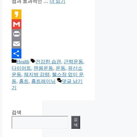
점과 효과적인 …
더 읽기
Kakao
Gmail
Print
Email
카
태
Health
건강한 습관
,
근력운동
,
Share
테
그
다이어트
,
맨몸운동
,
운동
,
유산소
고
운동
,
체지방 감량
,
헬스장 없이 운
리
동
,
홈트
,
홈트레이닝
댓글 남기
기
검색
검
색