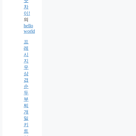
끗
차
이!
의
hello
world
프
레
시
지
우
삼
겹
순
두
부
찌
개
밀
키
트