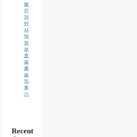
벨
킨
저
반
사
액
정
보
호
필
름
솔
직
후
기
Recent