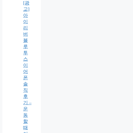
[광
고]
아
이
리
버
블
루
투
스
이
어
폰
솔
직
후
기 –
운
동
할
때