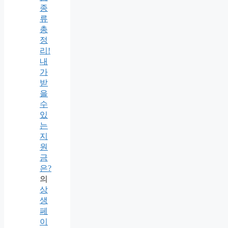
종
류
총
정
리!
내
가
받
을
수
있
는
지
원
금
은?
의
상
생
페
이