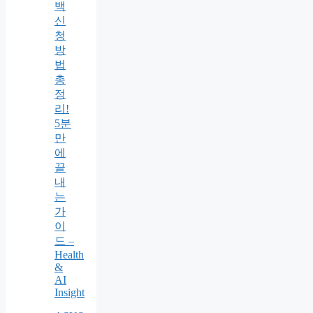
백
신
청
방
법
총
정
리!
5분
만
에
끝
내
는
가
이
드 –
Health
&
AI
Insight