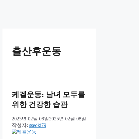
출산후운동
케겔운동: 남녀 모두를
위한 건강한 습관
2025년 02월 08일
2025년 02월 08일
작성자:
sseoki79