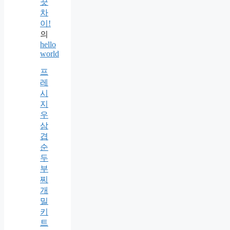
끗
차
이!
의
hello
world
프
레
시
지
우
삼
겹
순
두
부
찌
개
밀
키
트