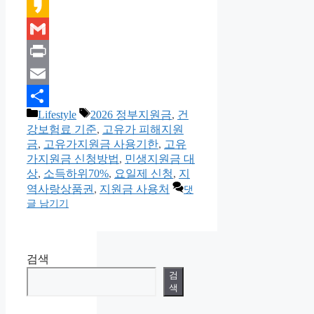
Kakao
Gmail
Print
Email
카
태
Lifestyle
2026 정부지원금
,
건
Share
테
그
강보험료 기준
,
고유가 피해지원
고
금
,
고유가지원금 사용기한
,
고유
리
가지원금 신청방법
,
민생지원금 대
상
,
소득하위70%
,
요일제 신청
,
지
역사랑상품권
,
지원금 사용처
댓
글 남기기
검색
검
색