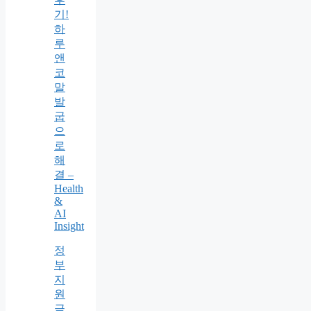
기!
하
루
앤
코
말
발
굽
으
로
해
결 –
Health
&
AI
Insight
정
부
지
원
금