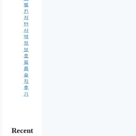
벨
킨
저
반
사
액
정
보
호
필
름
솔
직
후
기
Recent