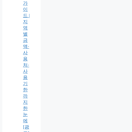
가
이
드 |
지
역
별
금
액·
사
용
처·
사
용
기
한
까
지
한
눈
에
[광