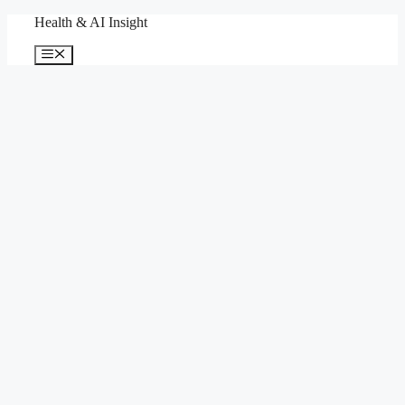
컨
Health & AI Insight
텐
메
츠
뉴
로
건
너
뛰
기