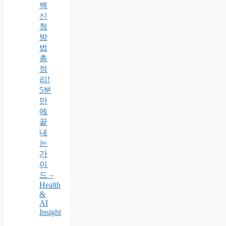
백
신
청
방
법
총
정
리!
5분
만
에
끝
내
는
가
이
드 –
Health
&
AI
Insight