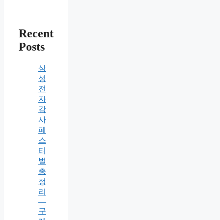
Recent
Posts
삼
성
전
자
감
사
페
스
티
벌
총
정
리
—
구