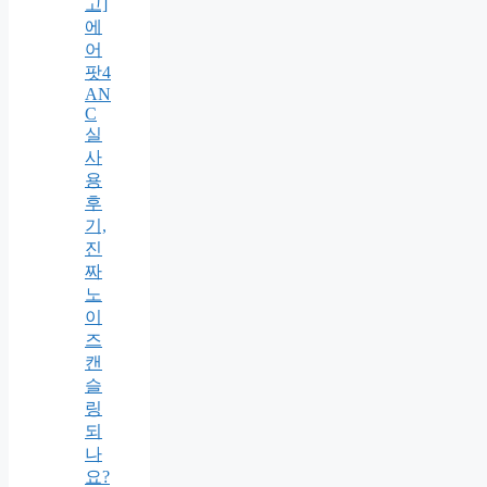
고]
에
어
팟4
AN
C
실
사
용
후
기,
진
짜
노
이
즈
캔
슬
링
되
나
요?