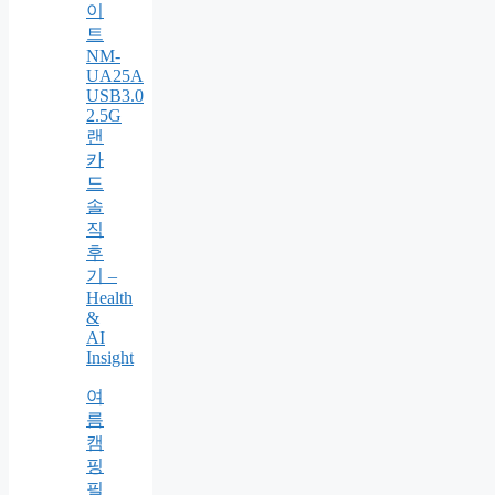
이
트
NM-
UA25A
USB3.0
2.5G
랜
카
드
솔
직
후
기 –
Health
&
AI
Insight
여
름
캠
핑
필