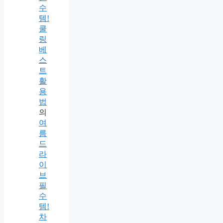
수
템!
쿨
링
베
스
트
활
용
법
의
여
름
드
라
이
브
필
수
템!
차