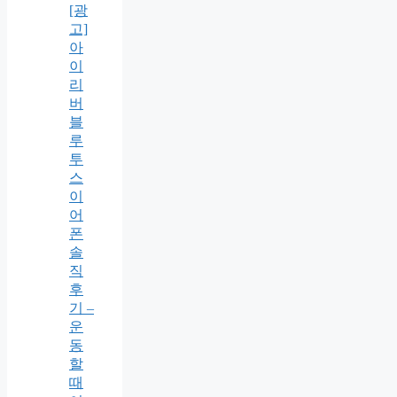
[광
고]
아
이
리
버
블
루
투
스
이
어
폰
솔
직
후
기 –
운
동
할
때