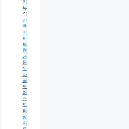
리
뷰
의
신
축
아
파
트
현
관
문
무
타
공
도
어
스
토
퍼
설
치
후