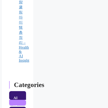
량
쿨
링
아
이
템
총
정
리 –
Health
&
AI
Insight
Categories
AI
37