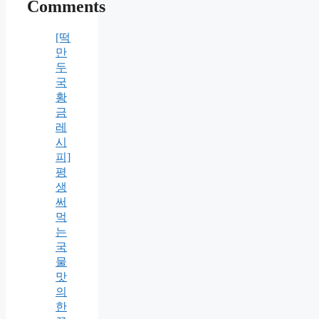
Comments
[떡
만
두
국
황
금
레
시
피]
평
생
써
먹
는
국
물
맛
의
한