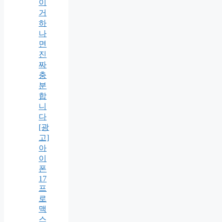
이
거
하
나
면
진
짜
충
분
합
니
다
[광
고]
아
이
폰
17
프
로
맥
스