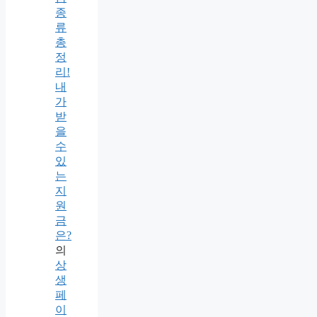
종
류
총
정
리!
내
가
받
을
수
있
는
지
원
금
은?
의
상
생
페
이