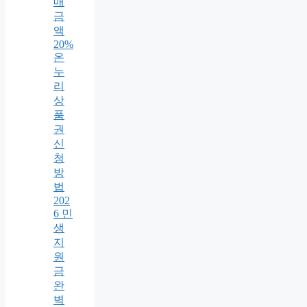
매
금
액
20%
온
누
리
상
품
권
신
청
방
법
202
6 민
생
지
원
금
완
벽