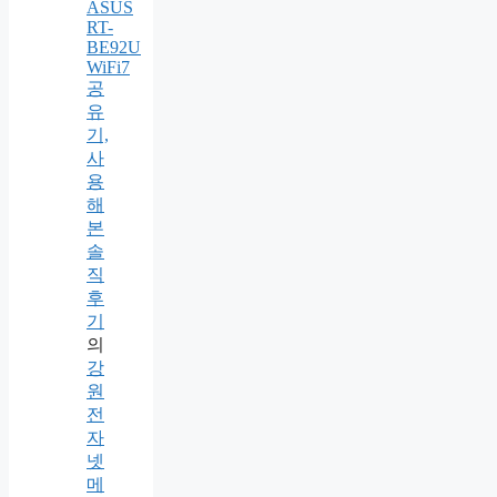
ASUS
RT-
BE92U
WiFi7
공
유
기,
사
용
해
본
솔
직
후
기
의
강
원
전
자
넷
메