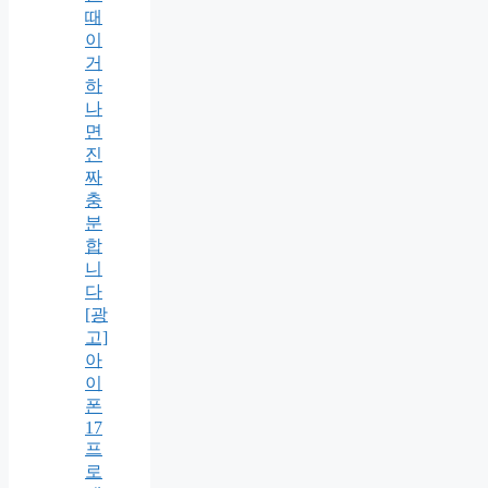
때
이
거
하
나
면
진
짜
충
분
합
니
다
[광
고]
아
이
폰
17
프
로