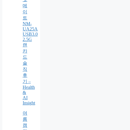
메
이
트
NM-
UA25A
USB3.0
2.5G
랜
카
드
솔
직
후
기 –
Health
&
AI
Insight
여
름
캠