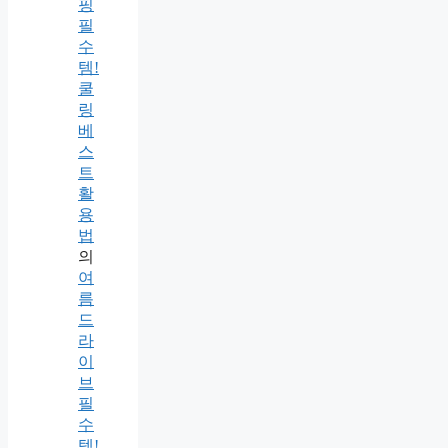
핑
필
수
템!
쿨
링
베
스
트
활
용
법
의
여
름
드
라
이
브
필
수
템!