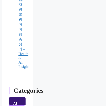
차
량
쿨
링
아
이
템
총
정
리 –
Health
&
AI
Insight
Categories
AI