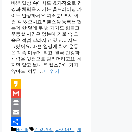
바쁜 일상 속에서도 효과적으로 건
강과 체력을 지키는 홈트레이닝 가
이드 안녕하세요 여러분! 혹시 이
런 적 있으시죠?! 헬스장 등록은 했
는데 한 달에 두 번 가기도 힘들고,
운동할 시간은 없는데 거울 속 모
습은 점점 달라지고 있고… 저도
그랬어요. 바쁜 일상에 치여 운동
은 계속 미루게 되고, 결국 건강과
체력은 뒷전으로 밀리더라고요. 하
지만 알고 보니 꼭 헬스장에 가지
않아도, 하루 …
더 읽기
Kakao
Gmail
Print
Email
카
태
Health
건강관리
,
다이어트
,
맨
Share