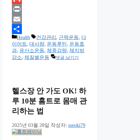
Gmail
Print
Email
카
태
Health
건강관리
,
근력운동
,
다
Share
테
그
이어트
,
대사량
,
운동루틴
,
운동효
고
과
,
유산소운동
,
체중감량
,
체지방
리
감소
,
체질별운동
댓글 남기기
헬스장 안 가도 OK! 하
루 10분 홈트로 몸매 관
리하는 법
2025년 03월 28일
작성자:
sseoki79