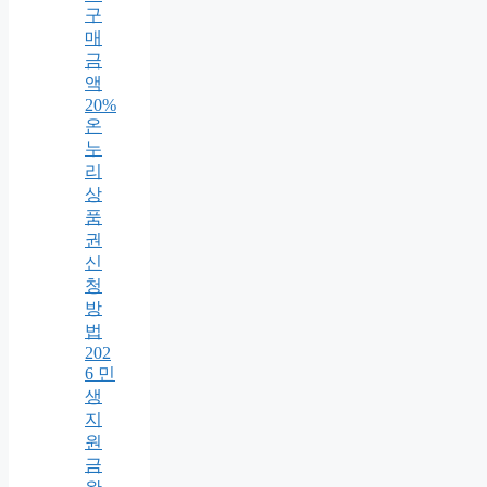
구
매
금
액
20%
온
누
리
상
품
권
신
청
방
법
202
6 민
생
지
원
금