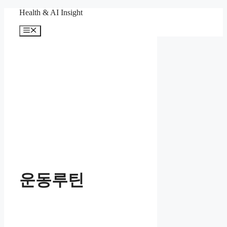
컨
Health & AI Insight
텐
메
츠
뉴
로
건
너
뛰
기
운동루틴