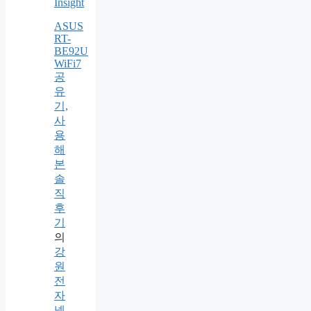
Insight
ASUS
RT-
BE92U
WiFi7
공
유
기,
사
용
해
본
솔
직
후
기
의
강
원
전
자
넷