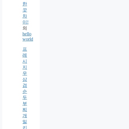
한
끗
차
이!
의
hello
world
프
레
시
지
우
삼
겹
순
두
부
찌
개
밀
키