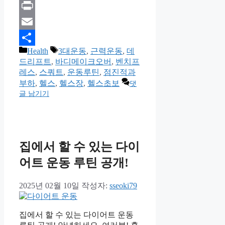
Gmail
Print
Email
카
태
Health
3대운동
,
근력운동
,
데
Share
테
그
드리프트
,
바디메이크오버
,
벤치프
고
레스
,
스쿼트
,
운동루틴
,
점진적과
리
부하
,
헬스
,
헬스장
,
헬스초보
댓
글 남기기
집에서 할 수 있는 다이
어트 운동 루틴 공개!
2025년 02월 10일
작성자:
sseoki79
집에서 할 수 있는 다이어트 운동