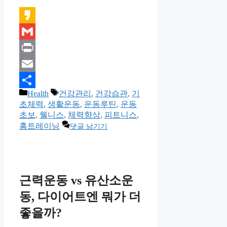
Kakao
Gmail
Print
Email
카
태
Health
건강관리
,
건강습관
,
기
Share
테
그
초체력
,
생활운동
,
운동루틴
,
운동
고
초보
,
웰니스
,
체력향상
,
피트니스
,
리
홈트레이닝
댓글 남기기
근력운동 vs 유산소운
동, 다이어트엔 뭐가 더
좋을까?