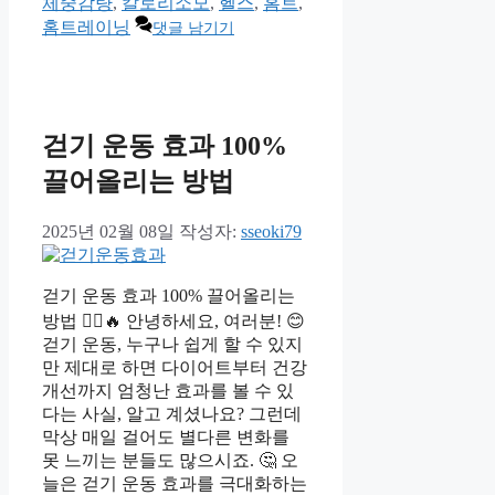
고
체중감량
,
칼로리소모
,
헬스
,
홈트
,
리
홈트레이닝
댓글 남기기
걷기 운동 효과 100%
끌어올리는 방법
2025년 02월 08일
작성자:
sseoki79
걷기 운동 효과 100% 끌어올리는
방법 🚶‍♂️🔥 안녕하세요, 여러분! 😊
걷기 운동, 누구나 쉽게 할 수 있지
만 제대로 하면 다이어트부터 건강
개선까지 엄청난 효과를 볼 수 있
다는 사실, 알고 계셨나요? 그런데
막상 매일 걸어도 별다른 변화를
못 느끼는 분들도 많으시죠. 🤔 오
늘은 걷기 운동 효과를 극대화하는