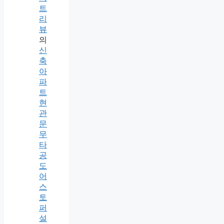
트
리
뷰
의
신
축
아
파
트
현
관
문
무
타
공
도
어
스
토
퍼
설