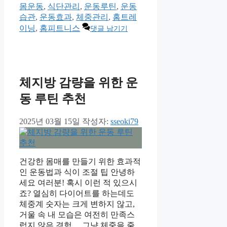
테
그
몸운동
,
식단관리
,
운동루틴
,
운동
고
습관
,
운동효과
,
체중관리
,
홈트레
리
이닝
,
홈피트니스
댓글 남기기
체지방 감량을 위한 운
동 루틴 추천
2025년 03월 15일
작성자:
sseoki79
건강한 몸매를 만들기 위한 효과적
인 운동법과 식이 조절 팁 안녕하
세요 여러분! 혹시 이런 적 있으시
죠? 열심히 다이어트를 하는데도
체중계 숫자는 크게 변하지 않고,
거울 속 내 모습은 여전히 만족스
럽지 않은 경험… 그냥 체중을 줄