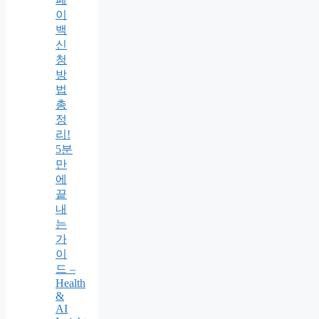
이
백
신
청
방
법
총
정
리!
5분
만
에
끝
내
는
가
이
드 –
Health
&
AI