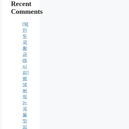
Recent
Comments
[떡
만
두
국
황
금
레
시
피]
평
생
써
먹
는
국
물
맛
의