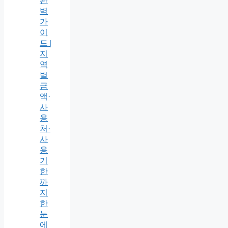
완
벽
가
이
드 |
지
역
별
금
액·
사
용
처·
사
용
기
한
까
지
한
눈
에