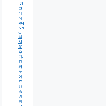
[광
고]
에
어
팟4
AN
C
실
사
용
후
기,
진
짜
노
이
즈
캔
슬
링
되