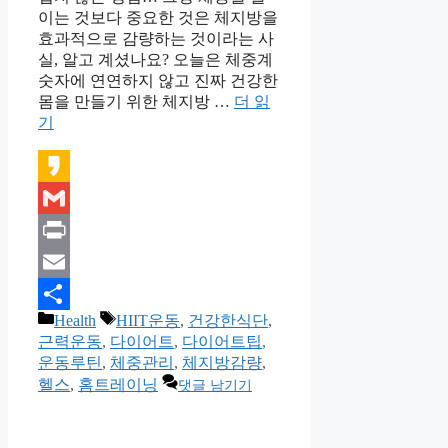
이는 것보다 중요한 것은 체지방을
효과적으로 감량하는 것이라는 사
실, 알고 계셨나요? 오늘은 체중계
숫자에 연연하지 않고 진짜 건강한
몸을 만들기 위한 체지방 …
더 읽
기
Kakao
Gmail
Print
Email
카
태
Health
HIIT운동
,
건강한식단
,
Share
테
그
근력운동
,
다이어트
,
다이어트팁
,
고
운동루틴
,
체중관리
,
체지방감량
,
리
헬스
,
홈트레이닝
댓글 남기기