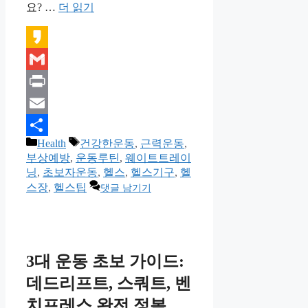
요? …
더 읽기
Kakao
Gmail
Print
Email
카
태
Health
건강한운동
,
근력운동
,
Share
테
그
부상예방
,
운동루틴
,
웨이트트레이
고
닝
,
초보자운동
,
헬스
,
헬스기구
,
헬
리
스장
,
헬스팁
댓글 남기기
3대 운동 초보 가이드:
데드리프트, 스쿼트, 벤
치프레스 완전 정복