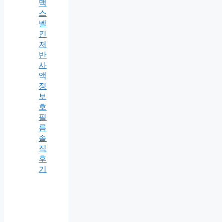
맥
스
벨
킨
저
반
사
액
정
보
호
필
름
솔
직
후
기