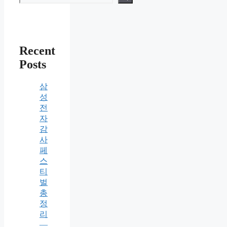
Recent
Posts
삼
성
전
자
감
사
페
스
티
벌
총
정
리
—