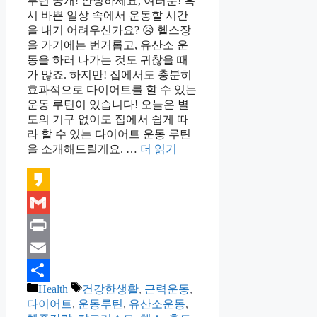
루틴 공개! 안녕하세요, 여러분! 혹
시 바쁜 일상 속에서 운동할 시간
을 내기 어려우신가요? 😥 헬스장
을 가기에는 번거롭고, 유산소 운
동을 하러 나가는 것도 귀찮을 때
가 많죠. 하지만! 집에서도 충분히
효과적으로 다이어트를 할 수 있는
운동 루틴이 있습니다! 오늘은 별
도의 기구 없이도 집에서 쉽게 따
라 할 수 있는 다이어트 운동 루틴
을 소개해드릴게요. …
더 읽기
Kakao
Gmail
Print
Email
카
태
Health
건강한생활
,
근력운동
,
Share
테
그
다이어트
,
운동루틴
,
유산소운동
,