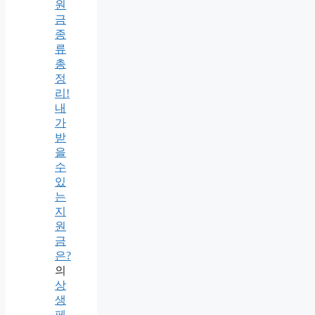
원
금
종
류
총
정
리!
내
가
받
을
수
있
는
지
원
금
은?
의
상
생
페