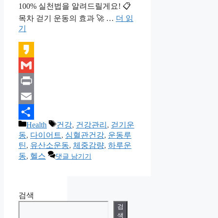
100% 실천법을 알려드릴게요! 📋
목차 걷기 운동의 효과 🚀 …
더 읽
기
Kakao
Gmail
Print
Email
카
태
Health
건강
,
건강관리
,
걷기운
Share
테
그
동
,
다이어트
,
심혈관건강
,
운동루
고
틴
,
유산소운동
,
체중감량
,
하루운
리
동
,
헬스
댓글 남기기
검색
검
색