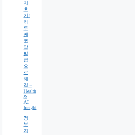
치
후
기!
하
루
앤
코
말
발
굽
으
로
해
결 –
Health
&
AI
Insight
정
부
지