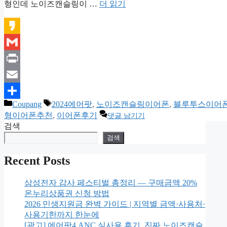
형인데 노이즈캔슬링이 …
더 읽기
Kakao
Gmail
Print
Email
카
태
Coupang
2024에어팟
,
노이즈캔슬링이어폰
,
블루투스이어
Share
테
그
형이어폰추천
,
이어폰후기
댓글 남기기
고
검색
리
검색
Recent Posts
삼성전자 감사 페스티벌 총정리 — 구매금액 20%
온누리상품권 신청 방법
2026 민생지원금 완벽 가이드 | 지역별 금액·사용처·
사용기한까지 한눈에
[광고] 에어팟4 ANC 실사용 후기, 진짜 노이즈캔슬