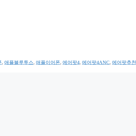
폰
,
애플블루투스
,
애플이어폰
,
에어팟4
,
에어팟4ANC
,
에어팟추