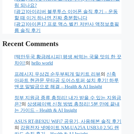
링 되나요?
[광고]아이리버 블루투스 이어폰 솔직 후기 – 운동
할 때 이거 하나면 진짜 충분합니다
[광고]아이폰17 프로 맥스 벨킨 저반사 액정보호필
름 솔직 후기
Recent Comments
[떡만두국 황금레시피] 평생 써먹는 국물 맛의 한 끗
차이!
의
hello world
프레시지 우삼겹 순두부찌개 밀키트 리뷰
의
신축
아파트 현관문 무타공 도어스토퍼 설치 후기! 하루
앤코 말발굽으로 해결 – Health & AI Insight
정부 지원금 종류 총정리! 내가 받을 수 있는 지원금
은?
의
상생페이백 신청 방법 총정리! 5분 만에 끝내
는 가이드 – Health & AI Insight
ASUS RT-BE92U WiFi7 공유기, 사용해본 솔직 후기
의
강원전자 넷메이트 NM-UA25A USB3.0 2.5G 랜
카드 솔직 후기 – Health & AI Insight