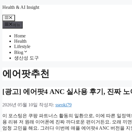
컨
Health & AI Insight
텐
메
츠
뉴
메뉴
로
건
Home
너
Health
뛰
Lifestyle
기
Blog
생산성 도구
에어팟추천
[광고] 에어팟4 ANC 실사용 후기, 진짜
2026년 05월 10일
작성자:
sseoki79
이 포스팅은 쿠팡 파트너스 활동의 일환으로, 이에 따른 일정액의 
용 리뷰 저 원래 이어폰에 진짜 까다로운 편이거든요. 오래 끼면
엄청 고민을 해요. 그러다 이번에 애플 에어팟4 ANC 버전을