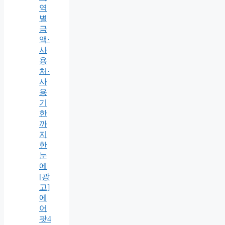
역
별
금
액·
사
용
처·
사
용
기
한
까
지
한
눈
에
[광
고]
에
어
팟4