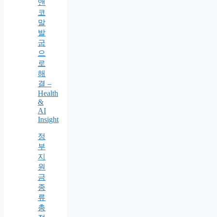
앤
코
말
발
굽
으
로
해
결 –
Health
&
AI
Insight
정
부
지
원
금
종
류
총