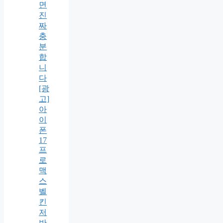
면
진
짜
충
분
합
니
다
[광
고]
아
이
폰
17
프
로
맥
스
벨
킨
저
반