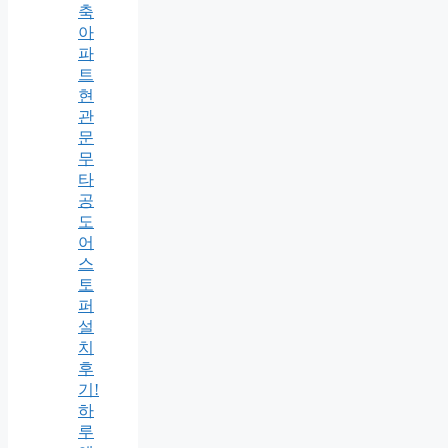
축
아
파
트
현
관
문
무
타
공
도
어
스
토
퍼
설
치
후
기!
하
루