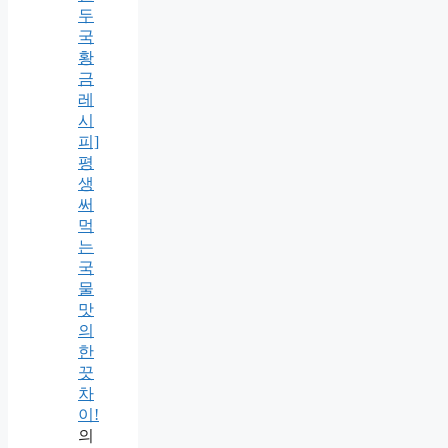
두
국
황
금
레
시
피]
평
생
써
먹
는
국
물
맛
의
한
끗
차
이!
의