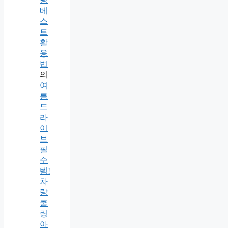
베
스
트
활
용
법
의
여
름
드
라
이
브
필
수
템!
차
량
쿨
링
아