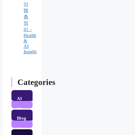
이
템
총
정
리 –
Health
&
AI
Insight
Categories
AI
37
Posts
Blog
60
Posts