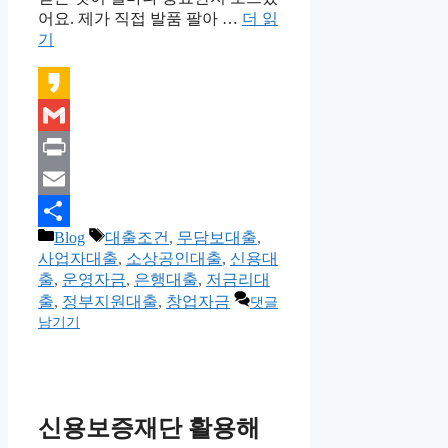
어요. 제가 직접 발품 팔아 …
더 읽
기
Kakao
Gmail
Print
Email
카
태
Blog
대출조건
,
무담보대출
,
Share
테
그
사업자대출
,
소상공인대출
,
신용대
고
출
,
운영자금
,
은행대출
,
저금리대
리
출
,
정부지원대출
,
창업자금
댓글
남기기
신용보증재단 활용해