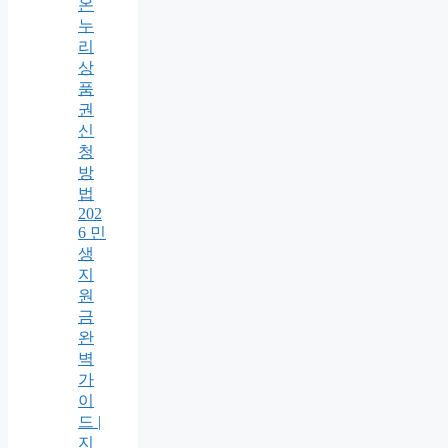
온
누
리
상
품
권
신
청
방
법
202
6 민
생
지
원
금
완
벽
가
이
드 |
지