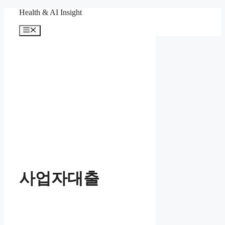
컨
Health & AI Insight
텐
메
츠
뉴
로
건
너
뛰
기
사업자대출