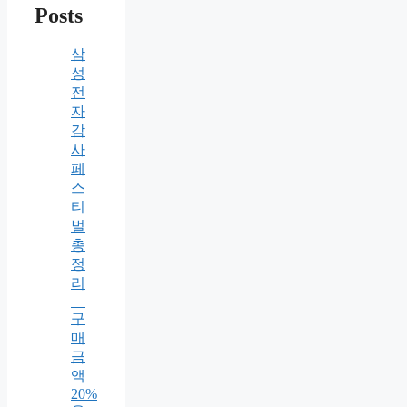
Posts
삼
성
전
자
감
사
페
스
티
벌
총
정
리
—
구
매
금
액
20%