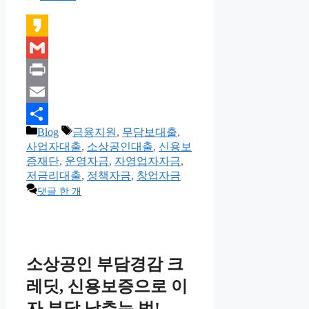
Kakao
Gmail
Print
Email
카
태
Blog
금융지원
,
무담보대출
,
Share
테
그
사업자대출
,
소상공인대출
,
신용보
고
증재단
,
운영자금
,
자영업자자금
,
리
저금리대출
,
정책자금
,
창업자금
댓글 한 개
소상공인 부담경감 크
레딧, 신용보증으로 이
자 부담 낮추는 법!