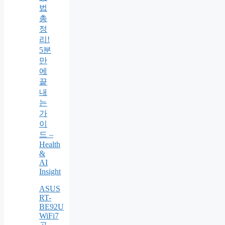
법
총
정
리!
5분
만
에
끝
내
는
가
이
드 –
Health
&
AI
Insight
ASUS
RT-
BE92U
WiFi7