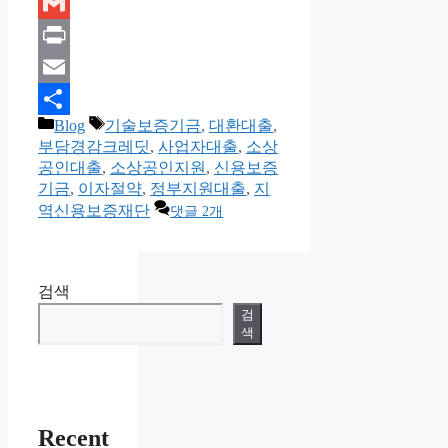
Kakao
Gmail
Print
Email
카
태
Blog
기술보증기금
,
대환대출
,
Share
테
그
부담경감크레딧
,
사업자대출
,
소상
고
공인대출
,
소상공인지원
,
신용보증
리
기금
,
이자절약
,
정부지원대출
,
지
역신용보증재단
댓글 2개
검색
검
색
Recent