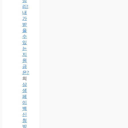
정
리!
내
가
받
을
수
있
는
지
원
금
은?
의
상
생
페
이
백
신
청
방