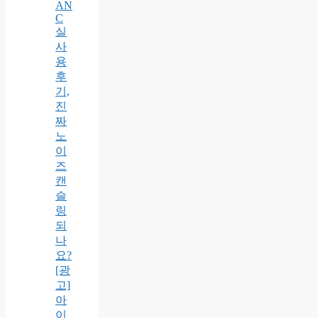
AN
C
실
사
용
후
기,
진
짜
노
이
즈
캔
슬
링
되
나
요?
[광
고]
아
이