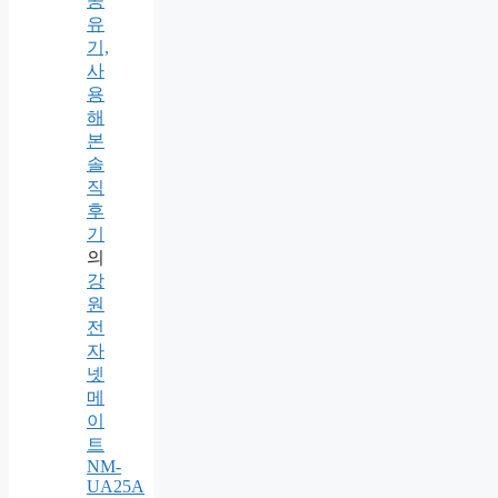
공
유
기,
사
용
해
본
솔
직
후
기
의
강
원
전
자
넷
메
이
트
NM-
UA25A