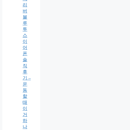
리
버
블
루
투
스
이
어
폰
솔
직
후
기 –
운
동
할
때
이
거
하
나