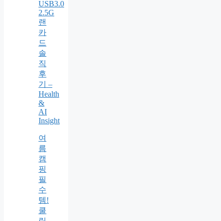
USB3.0
2.5G
랜
카
드
솔
직
후
기 –
Health
&
AI
Insight
여
름
캠
핑
필
수
템!
쿨
링