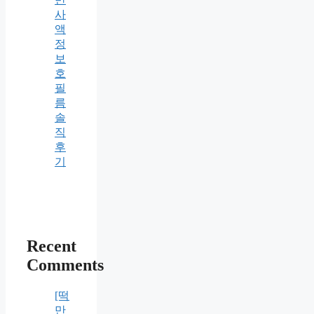
사
액
정
보
호
필
름
솔
직
후
기
Recent
Comments
[떡
만