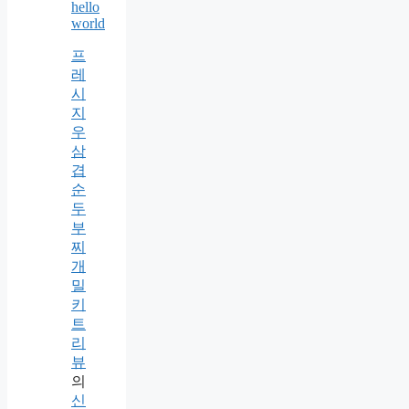
hello
world
프
레
시
지
우
삼
겹
순
두
부
찌
개
밀
키
트
리
뷰
의
신