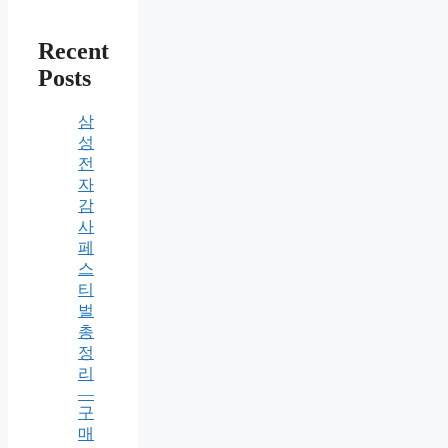
Recent
Posts
삼
성
전
자
감
사
페
스
티
벌
총
정
리
—
구
매