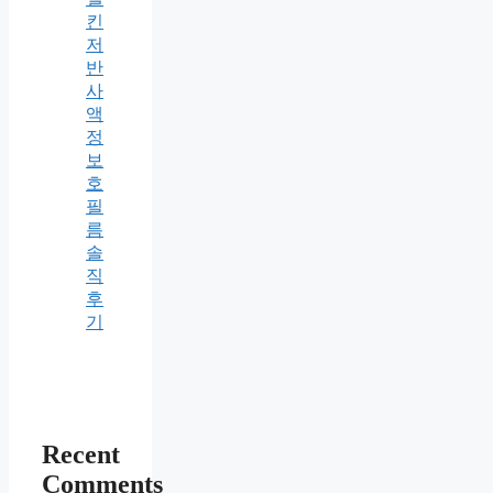
킨
저
반
사
액
정
보
호
필
름
솔
직
후
기
Recent
Comments