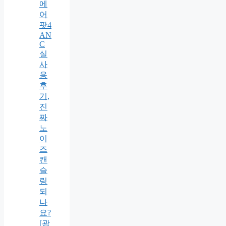
에
어
팟4
AN
C
실
사
용
후
기,
진
짜
노
이
즈
캔
슬
링
되
나
요?
[광