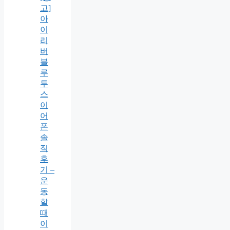
고]
아
이
리
버
블
루
투
스
이
어
폰
솔
직
후
기 –
운
동
할
때
이