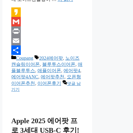
Kakao
Gmail
Print
Email
카
태
Coupang
2024에어팟
,
노이즈
Share
테
그
캔슬링이어폰
,
블루투스이어폰
,
애
고
플블루투스
,
애플이어폰
,
에어팟4
,
리
에어팟4ANC
,
에어팟추천
,
오픈형
이어폰추천
,
이어폰후기
댓글 남
기기
Apple 2025 에어팟 프
로 3세대 USB-C 후기!