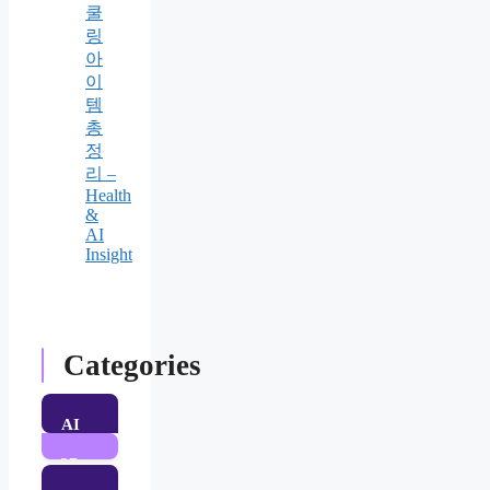
쿨
링
아
이
템
총
정
리 –
Health
&
AI
Insight
Categories
AI
37
Posts