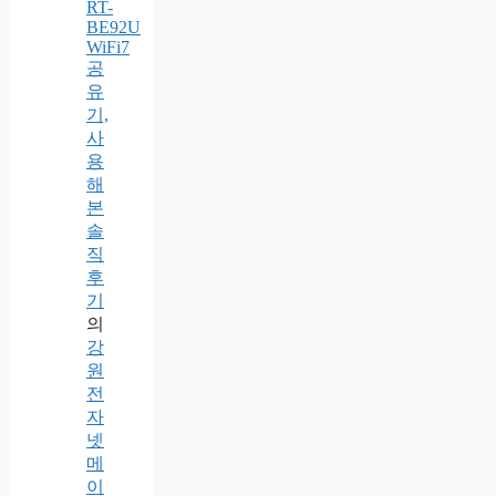
RT-
BE92U
WiFi7
공
유
기,
사
용
해
본
솔
직
후
기
의
강
원
전
자
넷
메
이