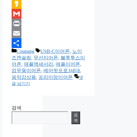
Kakao
Gmail
Print
Email
카
태
Coupang
USB-C이어폰
,
노이
Share
테
그
즈캔슬링
,
무선이어폰
,
블루투스이
고
어폰
,
애플액세서리
,
애플이어폰
,
리
업무용이어폰
,
에어팟프로3세대
,
음악감상용
,
프리미엄이어폰
댓
글 남기기
검색
검
색