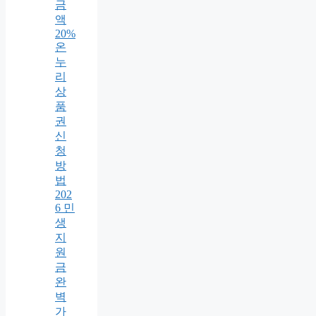
금
액
20%
온
누
리
상
품
권
신
청
방
법
202
6 민
생
지
원
금
완
벽
가