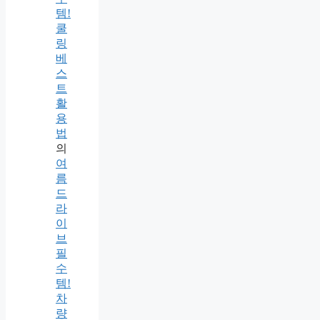
템!
쿨
링
베
스
트
활
용
법
의
여
름
드
라
이
브
필
수
템!
차
량