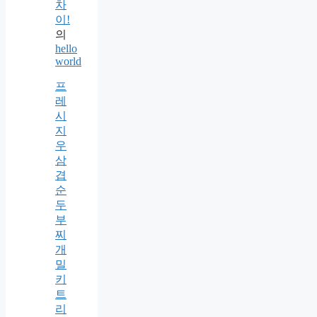
차
이!
의
hello
world
프
레
시
지
우
삼
겹
순
두
부
찌
개
밀
키
트
리