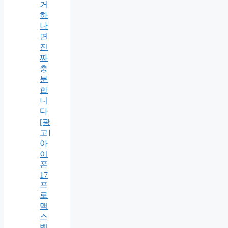
거
하
나
면
진
짜
충
분
합
니
다
[광
고]
아
이
폰
17
프
로
맥
스
벨