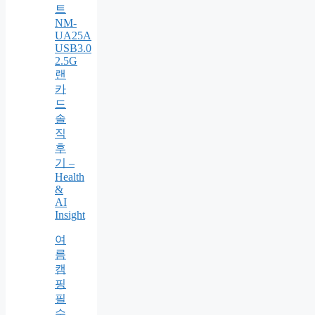
트
NM-
UA25A
USB3.0
2.5G
랜
카
드
솔
직
후
기 –
Health
&
AI
Insight
여
름
캠
핑
필
수