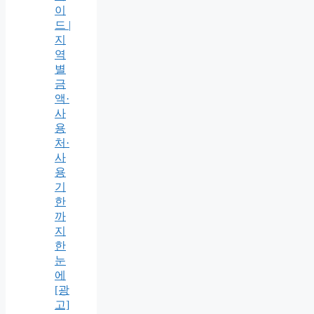
이
드 |
지
역
별
금
액·
사
용
처·
사
용
기
한
까
지
한
눈
에
[광
고]