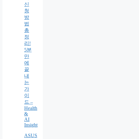
신
청
방
법
총
정
리!
5분
만
에
끝
내
는
가
이
드 –
Health
&
AI
Insight
ASUS