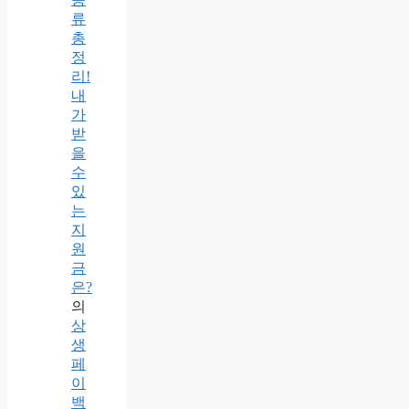
류
총
정
리!
내
가
받
을
수
있
는
지
원
금
은?
의
상
생
페
이
백