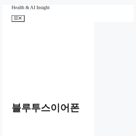
컨
Health & AI Insight
텐
메
츠
뉴
로
건
너
뛰
기
블루투스이어폰