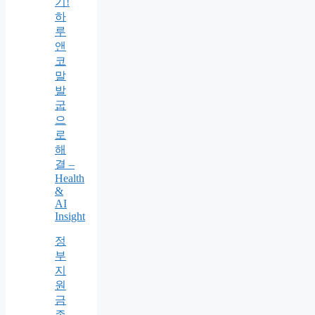
기!
하
루
앤
코
말
발
굽
으
로
해
결 –
Health
&
AI
Insight
정
부
지
원
금
종