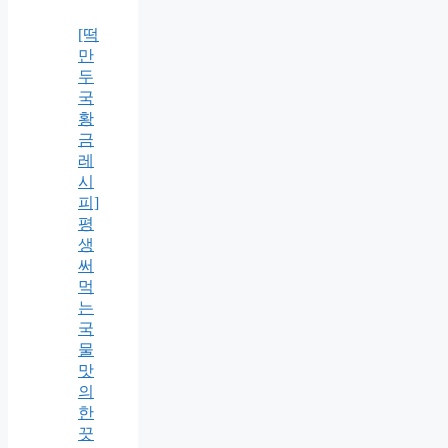
[떡
만
두
국
황
금
레
시
피]
평
생
써
먹
는
국
물
맛
의
한
끗