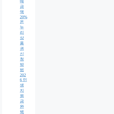
매
금
액
20%
온
누
리
상
품
권
신
청
방
법
202
6 민
생
지
원
금
완
벽