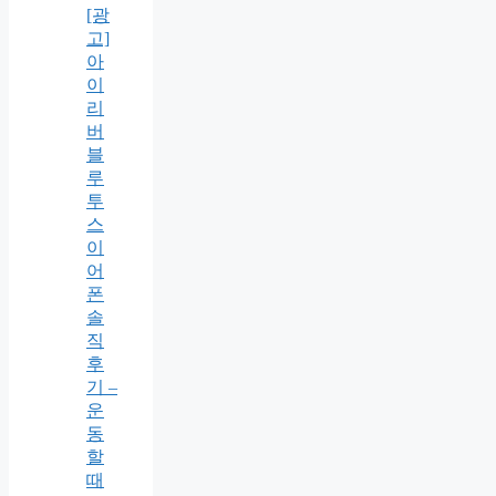
[광
고]
아
이
리
버
블
루
투
스
이
어
폰
솔
직
후
기 –
운
동
할
때