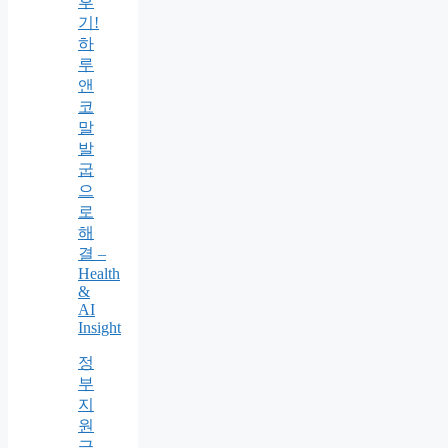
후
기!
하
루
앤
코
말
발
굽
으
로
해
결 –
Health
&
AI
Insight
정
부
지
원
금