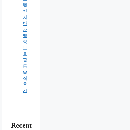
벨
킨
저
반
사
액
정
보
호
필
름
솔
직
후
기
Recent