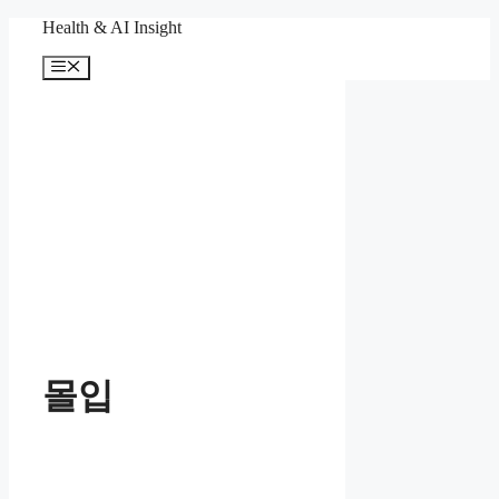
컨
Health & AI Insight
텐
메
츠
뉴
로
건
너
뛰
기
몰입