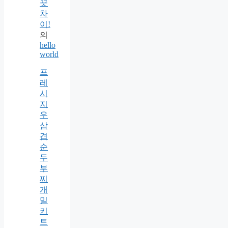
끗
차
이!
의
hello
world
프
레
시
지
우
삼
겹
순
두
부
찌
개
밀
키
트