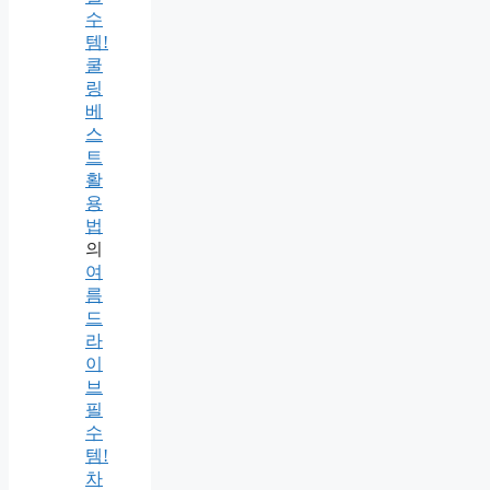
수
템!
쿨
링
베
스
트
활
용
법
의
여
름
드
라
이
브
필
수
템!
차