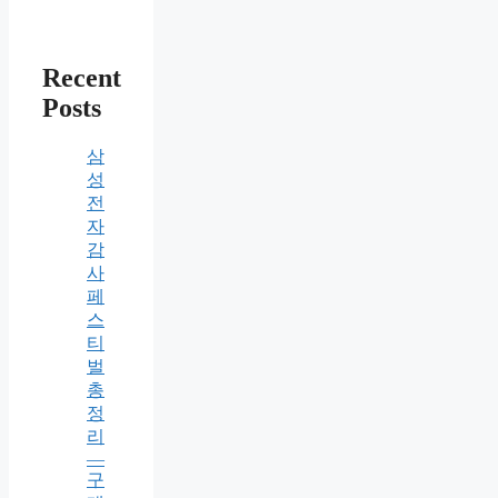
Recent
Posts
삼
성
전
자
감
사
페
스
티
벌
총
정
리
—
구