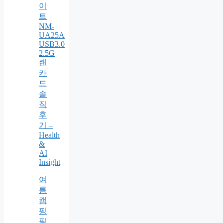
이
트
NM-
UA25A
USB3.0
2.5G
랜
카
드
솔
직
후
기 –
Health
&
AI
Insight
여
름
캠
핑
필