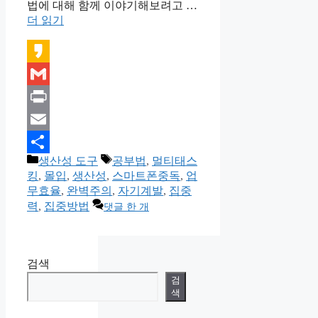
법에 대해 함께 이야기해보려고 …
더 읽기
Kakao
Gmail
Print
Email
카
태
생산성 도구
공부법
,
멀티태스
Share
테
그
킹
,
몰입
,
생산성
,
스마트폰중독
,
업
고
무효율
,
완벽주의
,
자기계발
,
집중
리
력
,
집중방법
댓글 한 개
검색
검
색