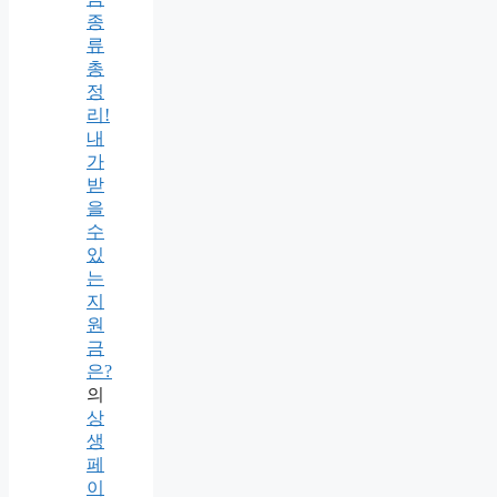
종
류
총
정
리!
내
가
받
을
수
있
는
지
원
금
은?
의
상
생
페
이