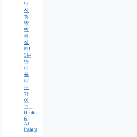
백
신
청
방
법
총
정
리!
5분
만
에
끝
내
는
가
이
드 –
Health
&
AI
Insight