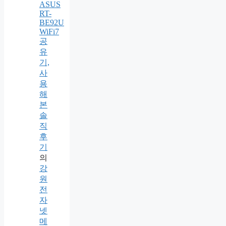
ASUS
RT-
BE92U
WiFi7
공
유
기,
사
용
해
본
솔
직
후
기
의
강
원
전
자
넷
메