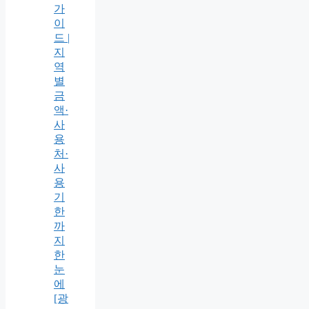
가
이
드 |
지
역
별
금
액·
사
용
처·
사
용
기
한
까
지
한
눈
에
[광