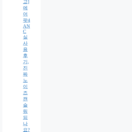
고]
에
어
팟4
AN
C
실
사
용
후
기,
진
짜
노
이
즈
캔
슬
링
되
나
요?