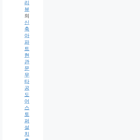
리
뷰
의
신
축
아
파
트
현
관
문
무
타
공
도
어
스
토
퍼
설
치