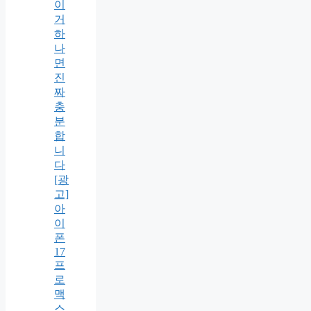
이
거
하
나
면
진
짜
충
분
합
니
다
[광
고]
아
이
폰
17
프
로
맥
스