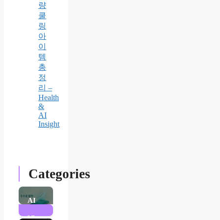
량
쿨
링
아
이
템
총
정
리 –
Health
&
AI
Insight
Categories
AI
37