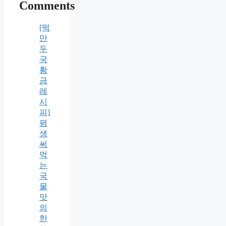
Comments
[떡
만
두
국
황
금
레
시
피]
평
생
써
먹
는
국
물
맛
의
한