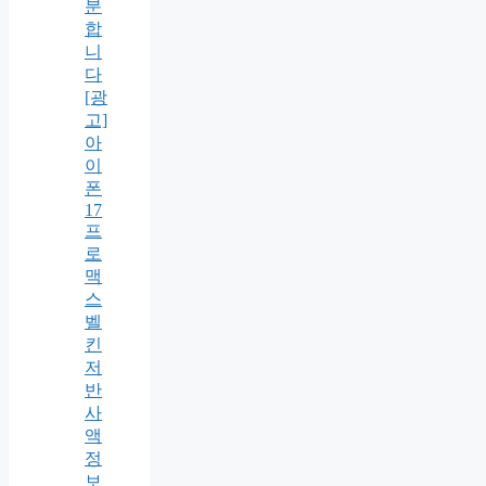
분
합
니
다
[광
고]
아
이
폰
17
프
로
맥
스
벨
킨
저
반
사
액
정
보