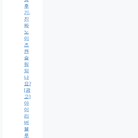
후
기,
진
짜
노
이
즈
캔
슬
링
되
나
요?
[광
고]
아
이
리
버
블
루