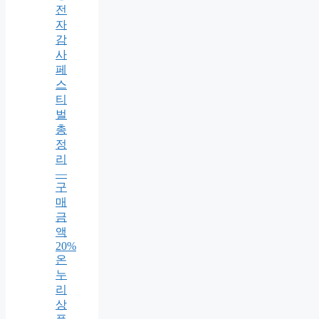
전
자
감
사
페
스
티
벌
총
정
리
—
구
매
금
액
20%
온
누
리
상