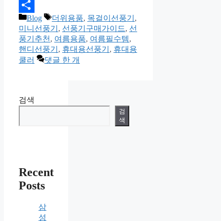
Email
카
태
Blog
더위용품
,
목걸이선풍기
,
Share
테
그
미니선풍기
,
선풍기구매가이드
,
선
고
풍기추천
,
여름용품
,
여름필수템
,
리
핸디선풍기
,
휴대용선풍기
,
휴대용
쿨러
댓글 한 개
검색
검
색
Recent
Posts
삼
성