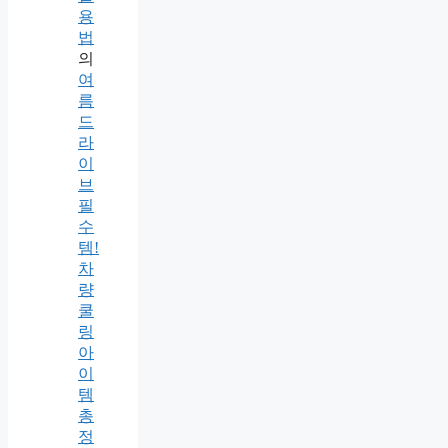
용
법
의
여
름
드
라
이
브
필
수
템!
차
량
쿨
링
아
이
템
총
정