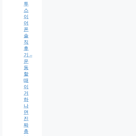
투
스
이
어
폰
솔
직
후
기 –
운
동
할
때
이
거
하
나
면
진
짜
충