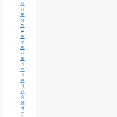
시
지
우
삼
겹
순
두
부
찌
개
밀
키
트
리
뷰
의
신
축
아
파
트