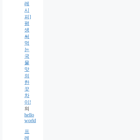
레
시
피]
평
생
써
먹
는
국
물
맛
의
한
끗
차
이!
의
hello
world
프
레