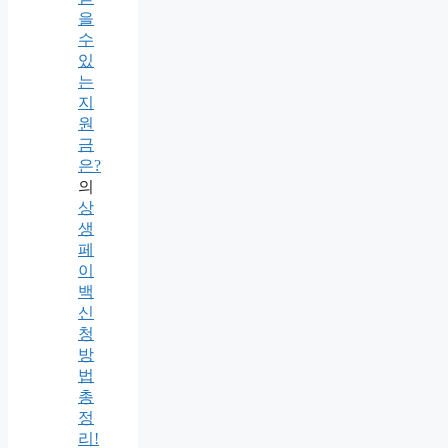
을
수
있
는
지
원
금
은?
의
상
생
페
이
백
신
청
방
법
총
정
리!