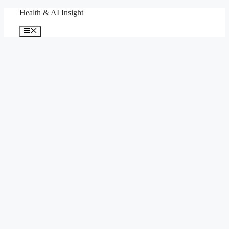
컨
Health & AI Insight
텐
메
츠
뉴
로
건
너
뛰
기