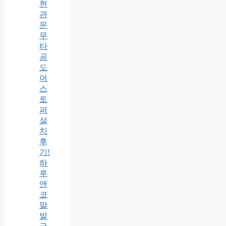
현
관
문
무
타
공
도
어
스
토
퍼
설
치
후
기!
하
루
앤
코
말
발