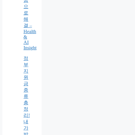
굽
으
로
해
결 –
Health
&
AI
Insight
정
부
지
원
금
종
류
총
정
리!
내
가
받