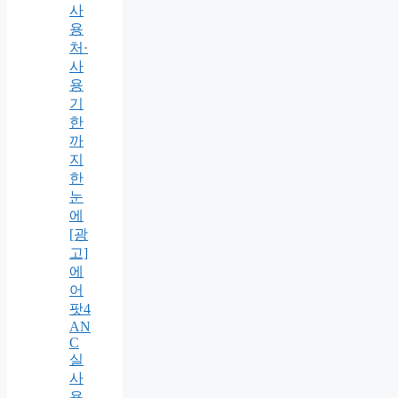
사
용
처·
사
용
기
한
까
지
한
눈
에
[광
고]
에
어
팟4
AN
C
실
사
용