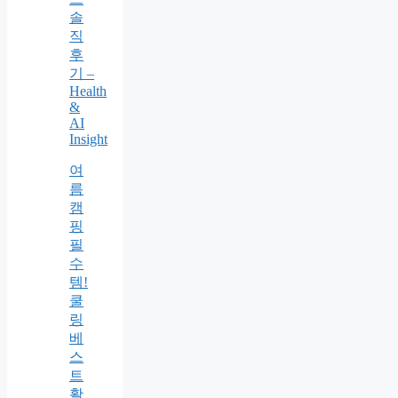
솔
직
후
기 –
Health
&
AI
Insight
여
름
캠
핑
필
수
템!
쿨
링
베
스
트
활