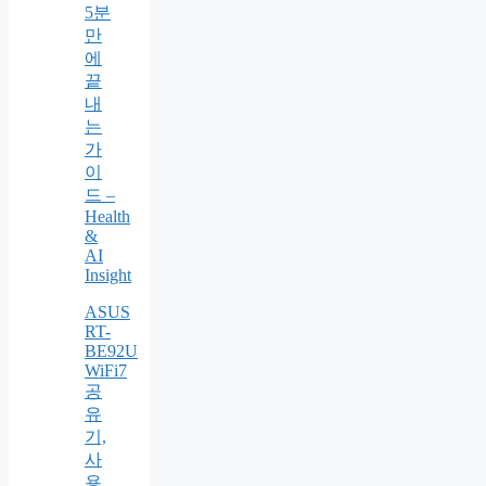
5분
만
에
끝
내
는
가
이
드 –
Health
&
AI
Insight
ASUS
RT-
BE92U
WiFi7
공
유
기,
사
용