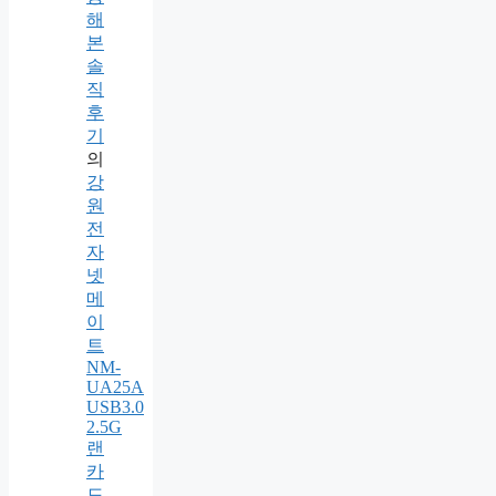
해
본
솔
직
후
기
의
강
원
전
자
넷
메
이
트
NM-
UA25A
USB3.0
2.5G
랜
카
드