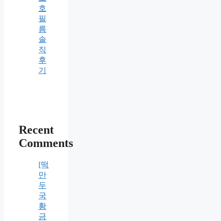
호
필
름
솔
직
후
기
Recent
Comments
[떡
만
두
국
황
금