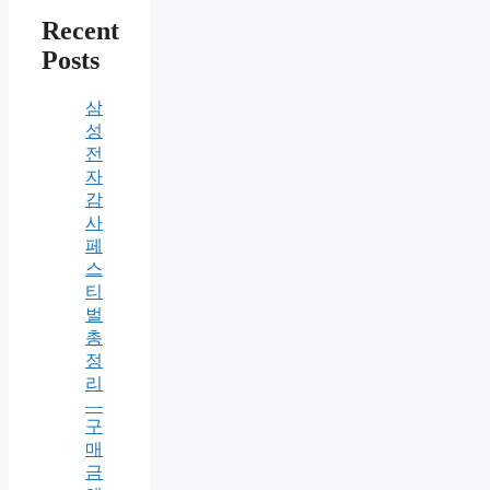
Recent
Posts
삼
성
전
자
감
사
페
스
티
벌
총
정
리
—
구
매
금