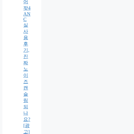
어
팟4
AN
C
실
사
용
후
기,
진
짜
노
이
즈
캔
슬
링
되
나
요?
[광
고]