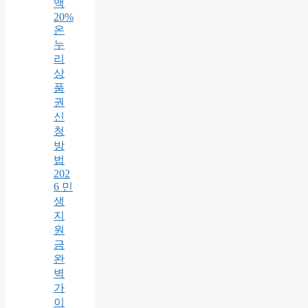
액
20%
온
누
리
상
품
권
신
청
방
법
202
6 민
생
지
원
금
완
벽
가
이