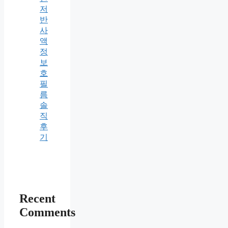
저
반
사
액
정
보
호
필
름
솔
직
후
기
Recent
Comments