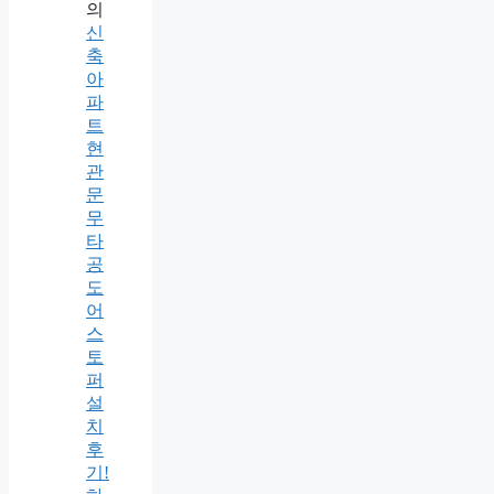
의
신
축
아
파
트
현
관
문
무
타
공
도
어
스
토
퍼
설
치
후
기!