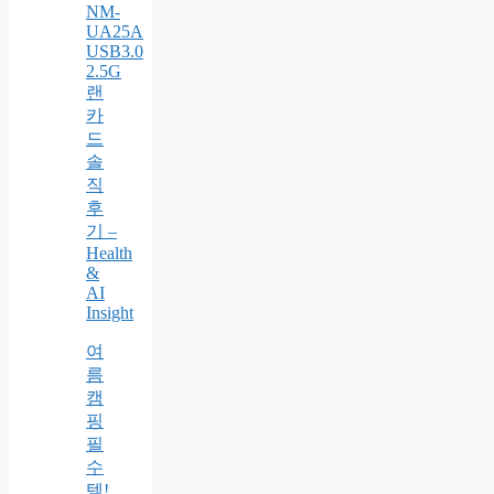
NM-
UA25A
USB3.0
2.5G
랜
카
드
솔
직
후
기 –
Health
&
AI
Insight
여
름
캠
핑
필
수
템!