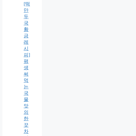
[떡
만
두
국
황
금
레
시
피]
평
생
써
먹
는
국
물
맛
의
한
끗
차