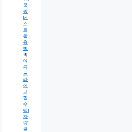
쿨
링
베
스
트
활
용
법
의
여
름
드
라
이
브
필
수
템!
차
량
쿨