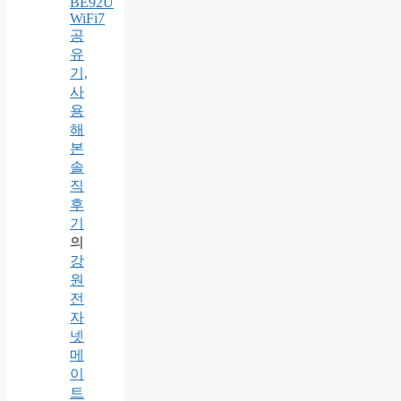
BE92U
WiFi7
공
유
기,
사
용
해
본
솔
직
후
기
의
강
원
전
자
넷
메
이
트