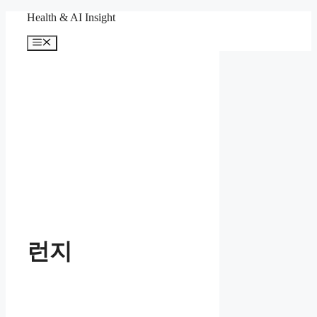
컨
Health & AI Insight
텐
메
츠
뉴
로
건
너
뛰
기
런지