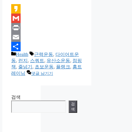
Kakao
Gmail
Print
Email
카
태
Health
근력운동
,
다이어트운
Share
테
그
동
,
런지
,
스쿼트
,
유산소운동
,
점핑
고
잭
,
줄넘기
,
초보운동
,
플랭크
,
홈트
리
레이닝
댓글 남기기
검색
검
색