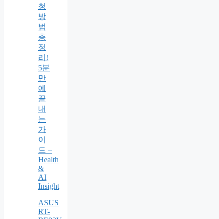
청
방
법
총
정
리!
5분
만
에
끝
내
는
가
이
드 –
Health
&
AI
Insight
ASUS
RT-