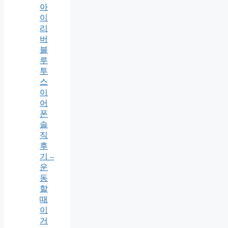
아
이
리
버
블
루
투
스
이
어
폰
솔
직
후
기 –
운
동
할
때
이
거