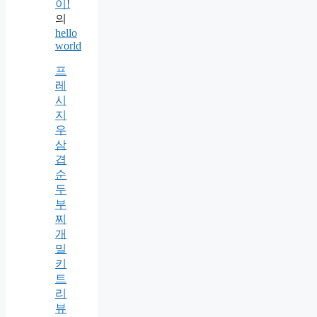
이!
의
hello
world
프
레
시
지
우
삼
겹
순
두
부
찌
개
밀
키
트
리
뷰