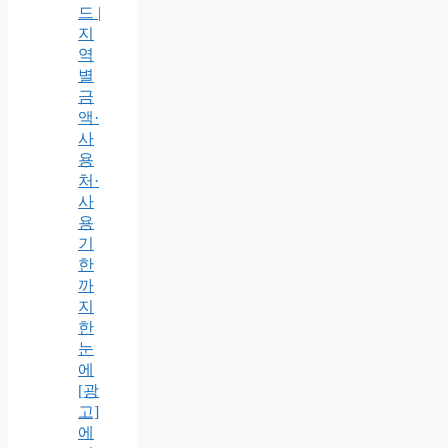
드 |
지
역
별
금
액·
사
용
처·
사
용
기
한
까
지
한
눈
에
[광
고]
에