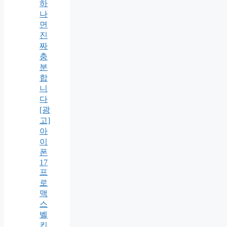
하
나
면
진
짜
충
분
합
니
다
[광
고]
아
이
폰
17
프
로
맥
스
벨
킨