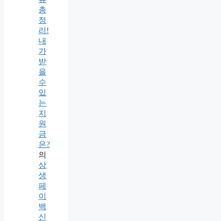
총
정
리!
내
가
받
을
수
있
는
지
원
금
은?
의
상
생
페
이
백
신