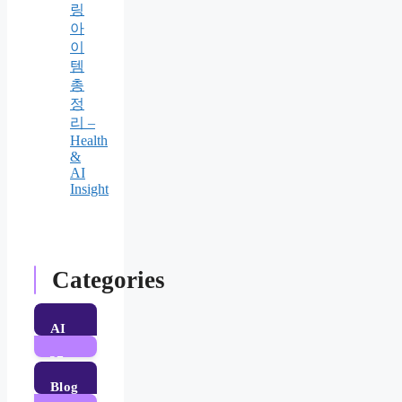
링
아
이
템
총
정
리 –
Health
&
AI
Insight
Categories
AI
37
Posts
Blog