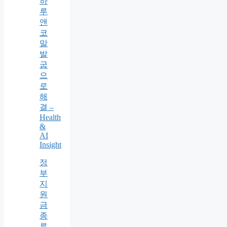
하
루
앤
코
말
발
굽
으
로
해
결 –
Health
&
AI
Insight
정
부
지
원
금
종
류