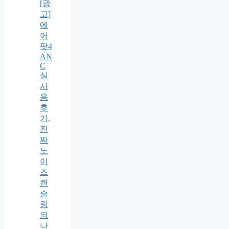
[광
고]
에
어
팟4
AN
C
실
사
용
후
기,
진
짜
노
이
즈
캔
슬
링
되
나