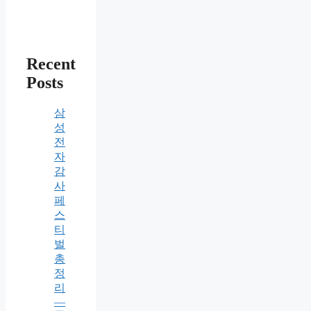
Recent
Posts
삼
성
전
자
감
사
페
스
티
벌
총
정
리
—