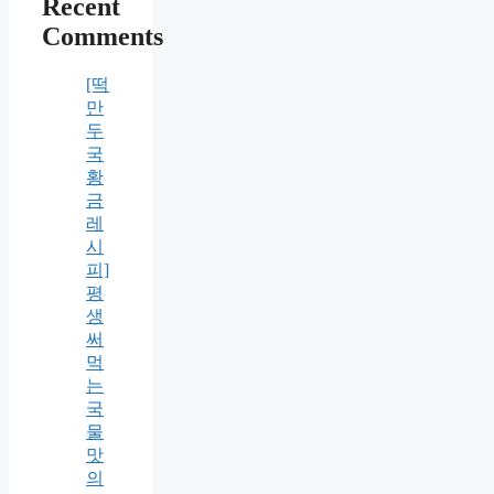
Recent
Comments
[떡
만
두
국
황
금
레
시
피]
평
생
써
먹
는
국
물
맛
의