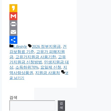
Kakao
Gmail
Print
Email
카
태
Lifestyle
2026 정부지원금
,
건
Share
테
그
강보험료 기준
,
고유가 피해지원
고
금
,
고유가지원금 사용기한
,
고유
리
가지원금 신청방법
,
민생지원금 대
상
,
소득하위70%
,
요일제 신청
,
지
역사랑상품권
,
지원금 사용처
댓
글 남기기
검색
검
색