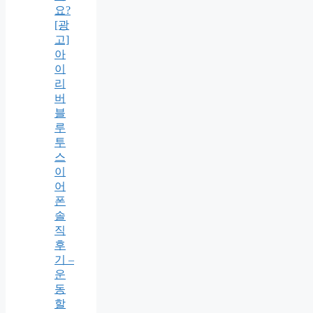
요?
[광
고]
아
이
리
버
블
루
투
스
이
어
폰
솔
직
후
기 –
운
동
할