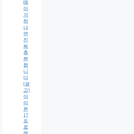
때
이
거
하
나
면
진
짜
충
분
합
니
다
[광
고]
아
이
폰
17
프
로
맥