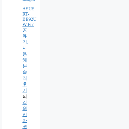
ASUS
RT-
BE92U
WiFi7
공
유
기,
사
용
해
본
솔
직
후
기
의
강
원
전
자
넷