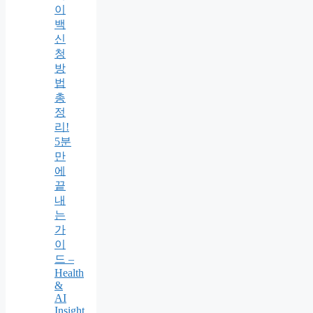
이
백
신
청
방
법
총
정
리!
5분
만
에
끝
내
는
가
이
드 –
Health
&
AI
Insight