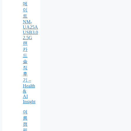
메
이
트
NM-
UA25A
USB3.0
2.5G
랜
카
드
솔
직
후
기 –
Health
&
AI
Insight
여
름
캠
핑