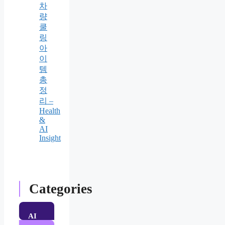
차
량
쿨
링
아
이
템
총
정
리 –
Health
&
AI
Insight
Categories
AI