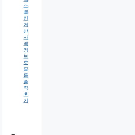
스
벨
킨
저
반
사
액
정
보
호
필
름
솔
직
후
기