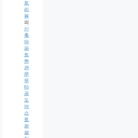
트
리
뷰
의
신
축
아
파
트
현
관
문
무
타
공
도
어
스
토
퍼
설