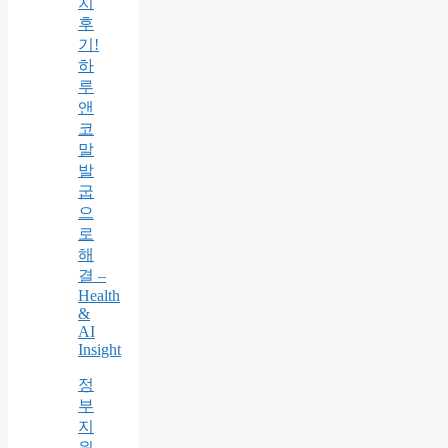
치
후
기!
하
루
앤
코
말
발
굽
으
로
해
결 –
Health
&
AI
Insight
정
부
지
원