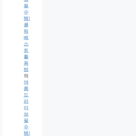
필
수
템!
쿨
링
베
스
트
활
용
법
의
여
름
드
라
이
브
필
수
템!