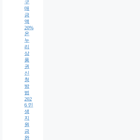
구
매
금
액
20%
온
누
리
상
품
권
신
청
방
법
202
6 민
생
지
원
금
완