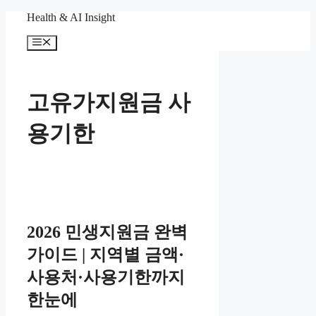
컨
Health & AI Insight
텐
메
츠
뉴
로
건
너
고유가지원금 사
뛰
기
용기한
2026 민생지원금 완벽
가이드 | 지역별 금액·
사용처·사용기한까지
한눈에