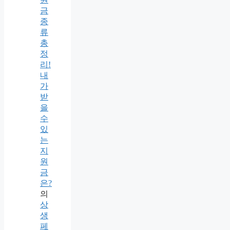
금
종
류
총
정
리!
내
가
받
을
수
있
는
지
원
금
은?
의
상
생
페