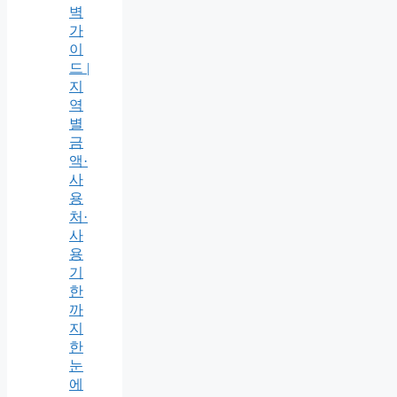
벽
가
이
드 |
지
역
별
금
액·
사
용
처·
사
용
기
한
까
지
한
눈
에