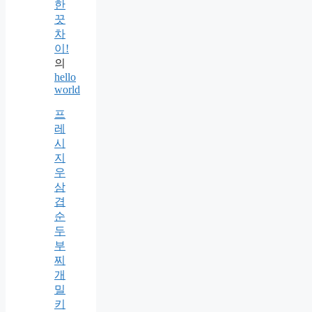
한
끗
차
이!
의
hello
world
프
레
시
지
우
삼
겹
순
두
부
찌
개
밀
키