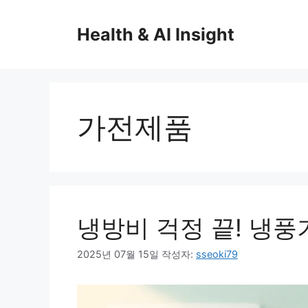
컨
텐
Health & AI Insight
츠
로
건
너
뛰
가전제품
기
냉방비 걱정 끝! 냉풍
2025년 07월 15일
작성자:
sseoki79