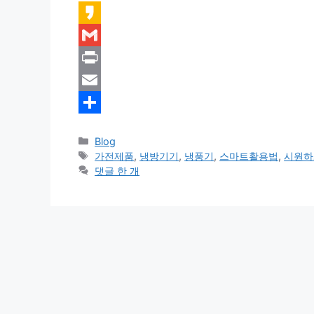
K
a
G
k
m
P
a
a
r
E
o
i
i
m
S
카
Blog
l
n
a
h
테
태
가전제품
,
냉방기기
,
냉풍기
,
스마트활용법
,
시원하
t
i
a
고
그
댓글 한 개
리
l
r
e