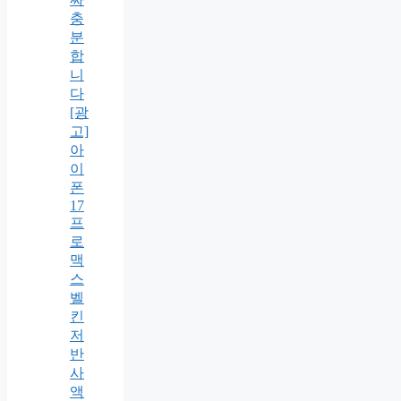
충
분
합
니
다
[광
고]
아
이
폰
17
프
로
맥
스
벨
킨
저
반
사
액