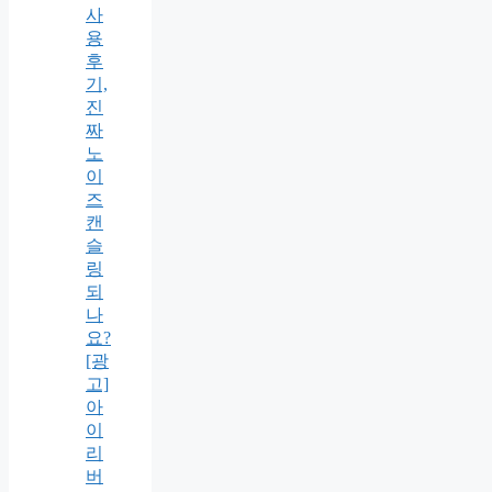
사
용
후
기,
진
짜
노
이
즈
캔
슬
링
되
나
요?
[광
고]
아
이
리
버