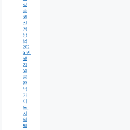
상
품
권
신
청
방
법
202
6 민
생
지
원
금
완
벽
가
이
드 |
지
역
별