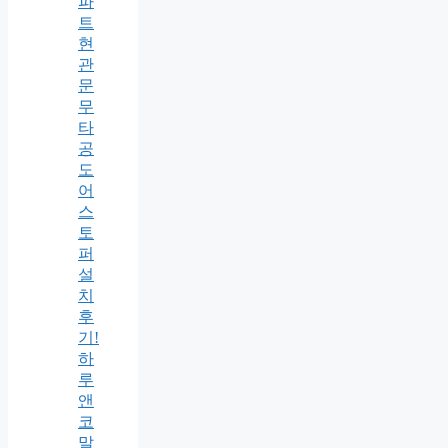
파
트
현
관
문
무
타
공
도
어
스
토
퍼
설
치
후
기!
하
루
앤
코
말