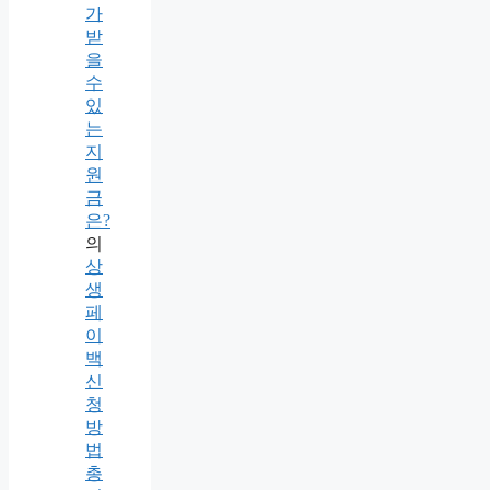
가
받
을
수
있
는
지
원
금
은?
의
상
생
페
이
백
신
청
방
법
총