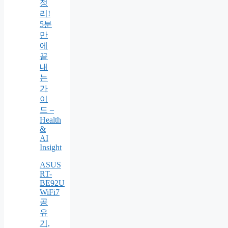
정
리!
5분
만
에
끝
내
는
가
이
드 –
Health
&
AI
Insight
ASUS
RT-
BE92U
WiFi7
공
유
기,