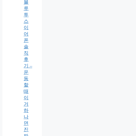
블
루
투
스
이
어
폰
솔
직
후
기 –
운
동
할
때
이
거
하
나
면
진
짜