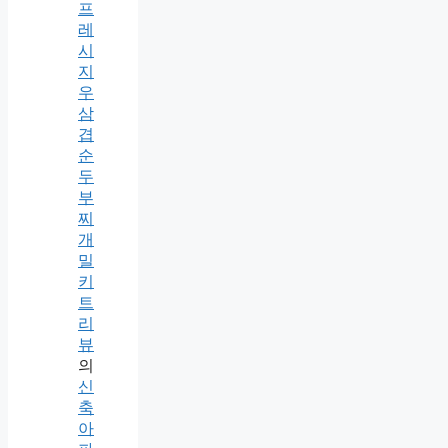
프
레
시
지
우
삼
겹
순
두
부
찌
개
밀
키
트
리
뷰
의
신
축
아