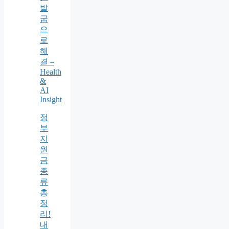
발
굽
으
로
해
결 –
Health
&
AI
Insight
정
부
지
원
금
종
류
총
정
리!
내