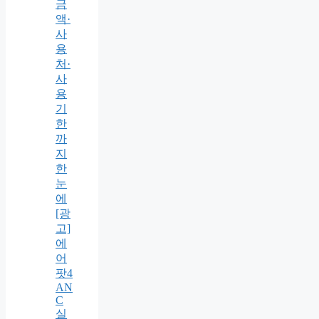
금
액·
사
용
처·
사
용
기
한
까
지
한
눈
에
[광
고]
에
어
팟4
AN
C
실