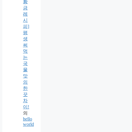
황
금
레
시
피]
평
생
써
먹
는
국
물
맛
의
한
끗
차
이!
의
hello
world