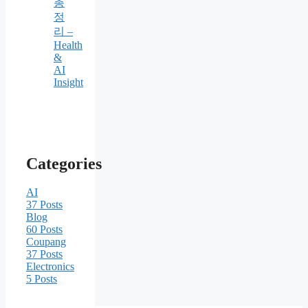
총
정
리 –
Health
&
AI
Insight
Categories
AI
37
Posts
Blog
60
Posts
Coupang
37
Posts
Electronics
5
Posts