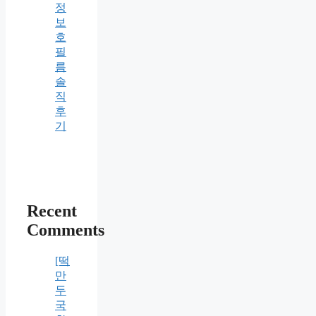
정
보
호
필
름
솔
직
후
기
Recent
Comments
[떡
만
두
국