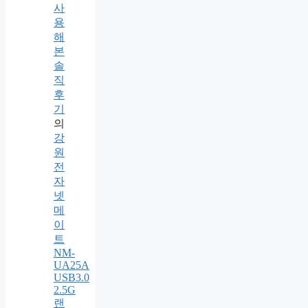
사
용
해
본
솔
직
후
기
의
강
원
전
자
넷
메
이
트
NM-
UA25A
USB3.0
2.5G
랜