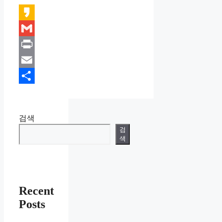
Kakao
Gmail
Print
Email
Share
검색
검
색
Recent
Posts