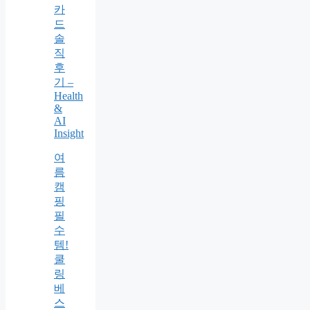
카
드
솔
직
후
기 –
Health
&
AI
Insight
여
름
캠
핑
필
수
템!
쿨
링
베
스