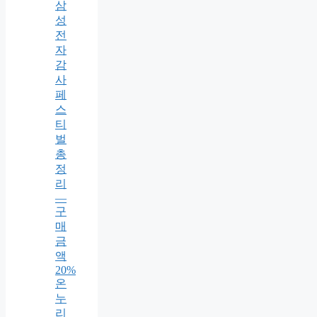
삼
성
전
자
감
사
페
스
티
벌
총
정
리
—
구
매
금
액
20%
온
누
리