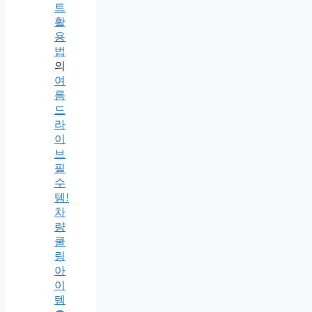
트
활
용
법
의
여
름
드
라
이
브
필
수
템!
차
량
쿨
링
아
이
템