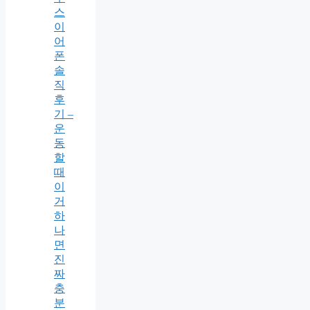
스
이
어
폰
솔
직
후
기 –
운
동
할
때
이
거
하
나
면
진
짜
충
분