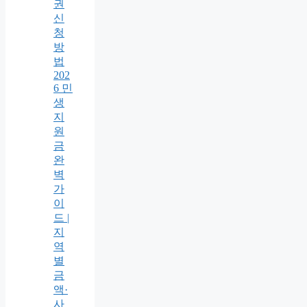
권
신
청
방
법
202
6 민
생
지
원
금
완
벽
가
이
드 |
지
역
별
금
액·
사