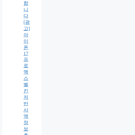
합
니
다
[광
고]
아
이
폰
17
프
로
맥
스
벨
킨
저
반
사
액
정
보