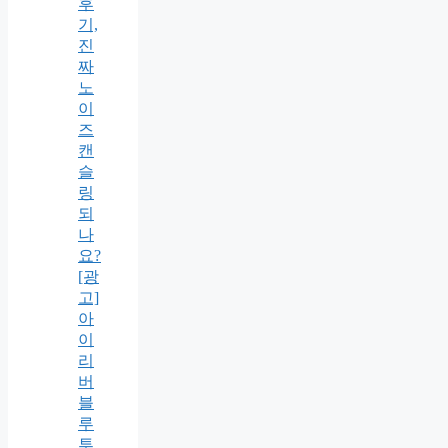
후
기,
진
짜
노
이
즈
캔
슬
링
되
나
요?
[광
고]
아
이
리
버
블
루
투