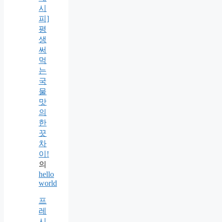
시
피]
평
생
써
먹
는
국
물
맛
의
한
끗
차
이!
의
hello
world
프
레
시