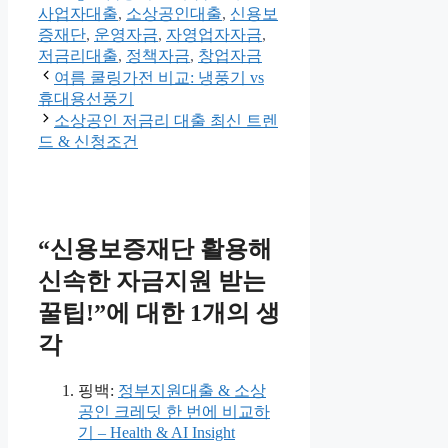
테
그
사업자대출
,
소상공인대출
,
신용보
고
증재단
,
운영자금
,
자영업자자금
,
리
저금리대출
,
정책자금
,
창업자금
여름 쿨링가전 비교: 냉풍기 vs
휴대용선풍기
소상공인 저금리 대출 최신 트렌
드 & 신청조건
“신용보증재단 활용해
신속한 자금지원 받는
꿀팁!”에 대한 1개의 생
각
핑백:
정부지원대출 & 소상
공인 크레딧 한 번에 비교하
기 – Health & AI Insight