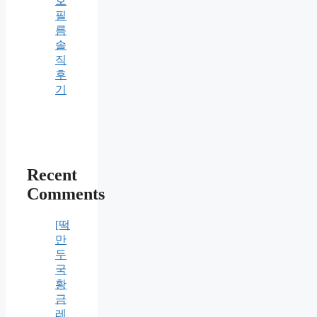
호
필
름
솔
직
후
기
Recent
Comments
[떡
만
두
국
황
금
레