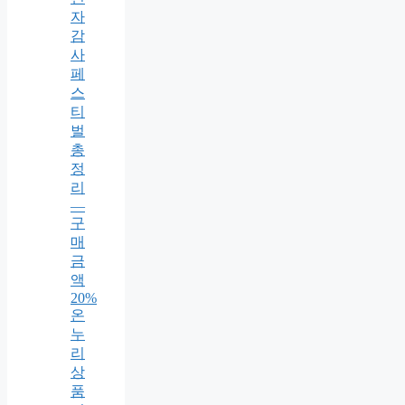
자
감
사
페
스
티
벌
총
정
리
—
구
매
금
액
20%
온
누
리
상
품