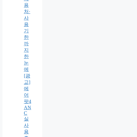
용
처·
사
용
기
한
까
지
한
눈
에
[광
고]
에
어
팟4
AN
C
실
사
용