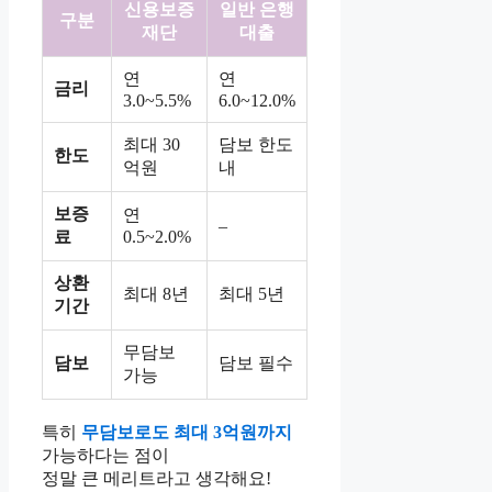
신용보증
일반 은행
구분
재단
대출
연
연
금리
3.0~5.5%
6.0~12.0%
최대 30
담보 한도
한도
억원
내
보증
연
–
료
0.5~2.0%
상환
최대 8년
최대 5년
기간
무담보
담보
담보 필수
가능
특히
무담보로도 최대 3억원까지
가능하다는 점이
정말 큰 메리트라고 생각해요!