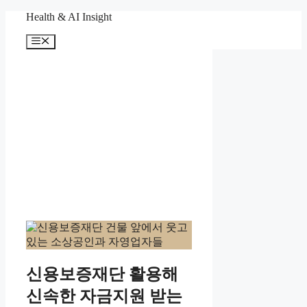
컨
Health & AI Insight
텐
메
츠
뉴
로
건
너
뛰
기
신용보증재단 활용해
신속한 자금지원 받는