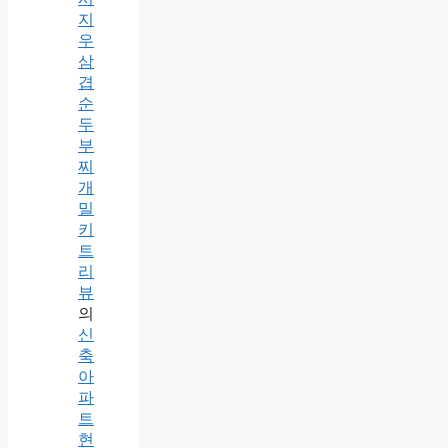
지
우
삼
겹
순
두
부
찌
개
밀
키
트
리
뷰
의
신
축
아
파
트
현