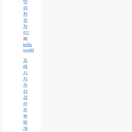
맛
의
한
끗
차
이!
의
hello
world
프
레
시
지
우
삼
겹
순
두
부
찌
개