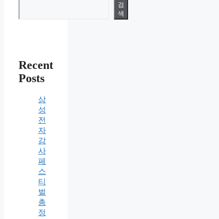
검
색
Recent
Posts
삼
성
전
자
감
사
페
스
티
벌
총
정