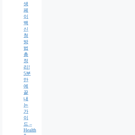
생
페
이
백
신
청
방
법
총
정
리!
5분
만
에
끝
내
는
가
이
드 –
Health