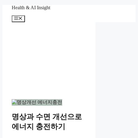
컨
Health & AI Insight
텐
메
츠
뉴
로
건
너
뛰
기
명상과 수면 개선으로
에너지 충전하기