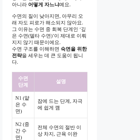
아니라
어떻게 자느냐
예요.
수면의 질이 낮아지면, 아무리 오
래 자도 피로가 해소되지 않아요.
그 이유는 수면 중 회복 단계인 ‘깊
은 수면(델타 수면)’이 제대로 이뤄
지지 않기 때문이에요.
수면 구조를 이해하면
숙면을 위한
전략
을 세우는 데 큰 도움이 됩니
다.
수면
설명
단계
N1 (얕
잠에 드는 단계, 자극
은 수
에 쉽게 깸
면)
N2 (중
전체 수면의 절반 이
간 수
상 차지, 근육 이완
면)