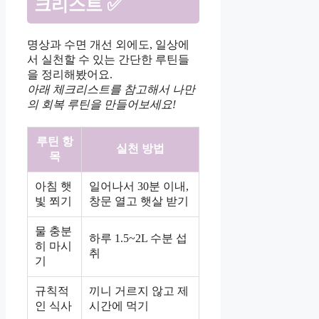
크리스트 ✅
명상과 수면 개선 외에도, 일상에
서 실천할 수 있는 간단한 루틴들
을 정리해봤어요.
아래 체크리스트를 참고해서 나만
의 회복 루틴을 만들어보세요!
루틴 항
실천 방법
목
아침 햇
일어나서 30분 이내,
빛 쬐기
창문 열고 햇살 받기
물 충분
하루 1.5~2L 수분 섭
히 마시
취
기
규칙적
끼니 거르지 않고 제
인 식사
시간에 먹기