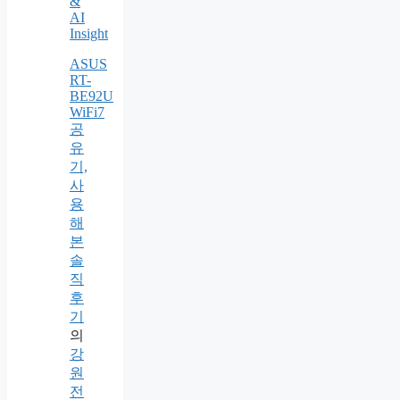
&
AI
Insight
ASUS
RT-
BE92U
WiFi7
공
유
기,
사
용
해
본
솔
직
후
기
의
강
원
전