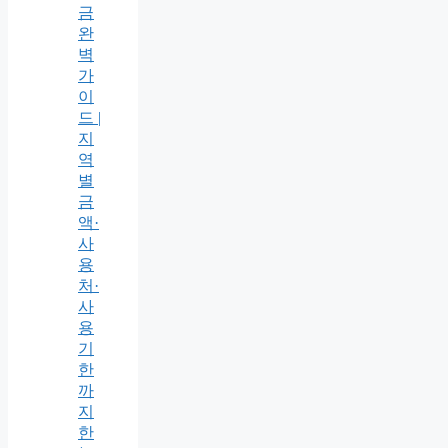
금
완
벽
가
이
드 |
지
역
별
금
액·
사
용
처·
사
용
기
한
까
지
한