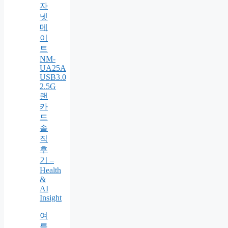
자
넷
메
이
트
NM-
UA25A
USB3.0
2.5G
랜
카
드
솔
직
후
기 –
Health
&
AI
Insight
여
름