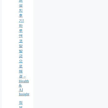
퍼
설
치
후
기!
하
루
앤
코
말
발
굽
으
로
해
결 –
Health
&
AI
Insight
정
부