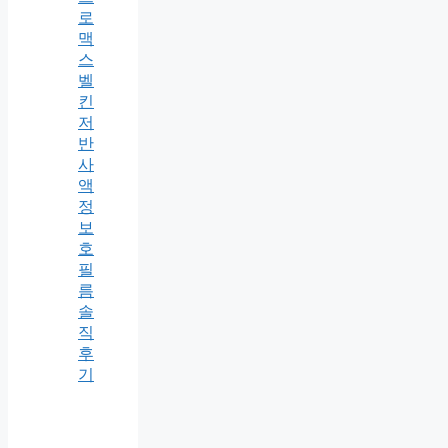
로
맥
스
벨
킨
저
반
사
액
정
보
호
필
름
솔
직
후
기