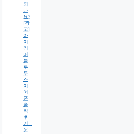
되
나
요?
[광
고]
아
이
리
버
블
루
투
스
이
어
폰
솔
직
후
기 –
운