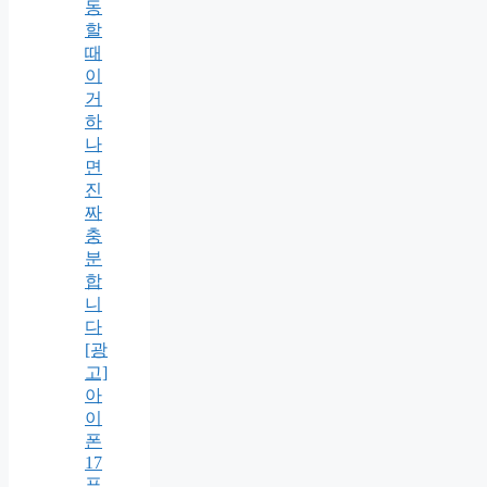
동
할
때
이
거
하
나
면
진
짜
충
분
합
니
다
[광
고]
아
이
폰
17
프