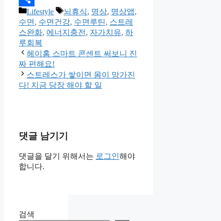
카
태
Lifestyle
뇌휴식
,
명상
,
명상앱
,
Share
테
그
수면
,
수면건강
,
수면루틴
,
스트레
고
스완화
,
에너지충전
,
자가치유
,
하
리
루회복
헤이홈 스마트 콘센트 써보니 진
짜 편해요!
스트레스가 쌓이면 몸이 망가진
다! 지금 당장 해야 할 일
댓글 남기기
댓글을 달기 위해서는
로그인
해야
합니다.
검색