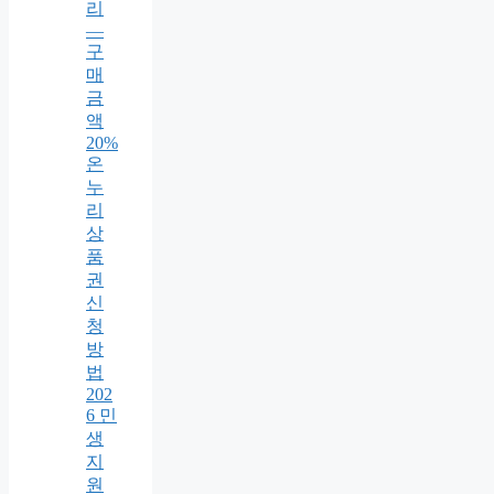
리
—
구
매
금
액
20%
온
누
리
상
품
권
신
청
방
법
202
6 민
생
지
원