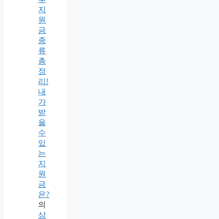
지
원
금
종
류
총
정
리!
내
가
받
을
수
있
는
지
원
금
은?
의
상