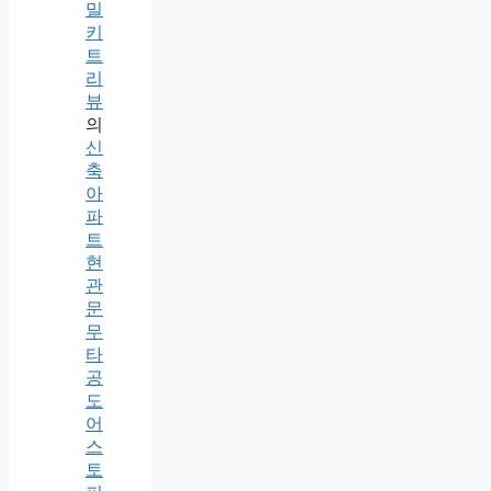
밀
키
트
리
뷰
의
신
축
아
파
트
현
관
문
무
타
공
도
어
스
토