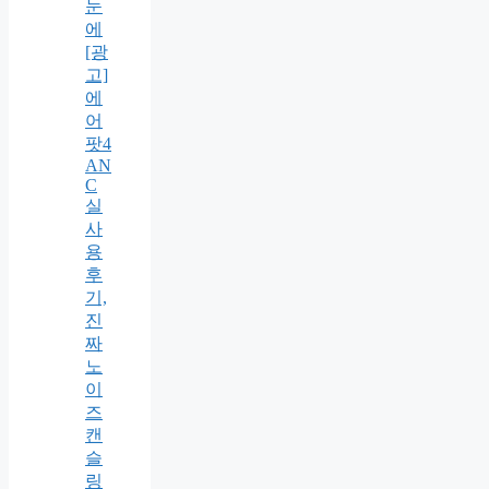
눈
에
[광
고]
에
어
팟4
AN
C
실
사
용
후
기,
진
짜
노
이
즈
캔
슬
링