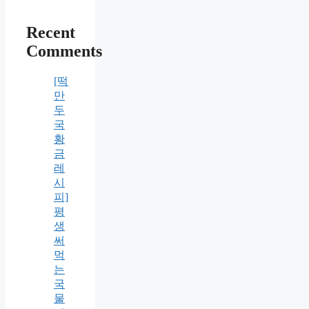
Recent
Comments
[떡
만
두
국
황
금
레
시
피]
평
생
써
먹
는
국
물