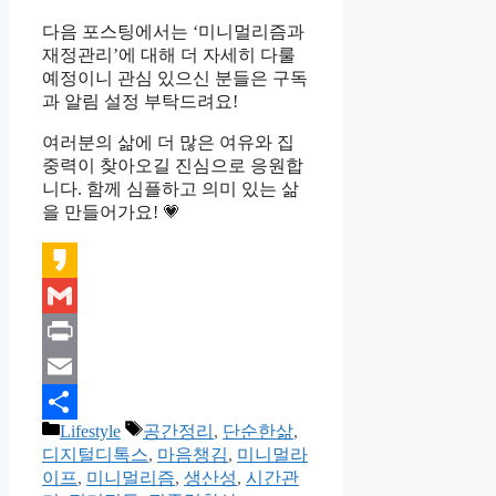
다음 포스팅에서는 ‘미니멀리즘과
재정관리’에 대해 더 자세히 다룰
예정이니 관심 있으신 분들은 구독
과 알림 설정 부탁드려요!
여러분의 삶에 더 많은 여유와 집
중력이 찾아오길 진심으로 응원합
니다. 함께 심플하고 의미 있는 삶
을 만들어가요! 💗
Kakao
Gmail
Print
Email
카
태
Lifestyle
공간정리
,
단순한삶
,
Share
테
그
디지털디톡스
,
마음챙김
,
미니멀라
고
이프
,
미니멀리즘
,
생산성
,
시간관