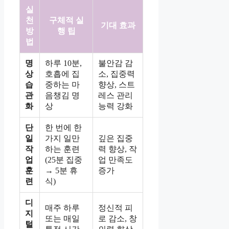
실
천
구체적 실
기대 효과
방
행 팁
법
명
하루 10분,
불안감 감
상
호흡에 집
소, 집중력
습
중하는 마
향상, 스트
관
음챙김 명
레스 관리
화
상
능력 강화
단
한 번에 한
일
가지 일만
깊은 집중
작
하는 훈련
력 향상, 작
업
(25분 집중
업 만족도
훈
→ 5분 휴
증가
련
식)
디
매주 하루
정신적 피
지
또는 매일
로 감소, 창
털