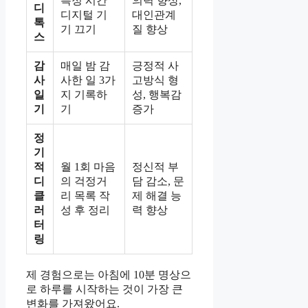
특정 시간
의력 향상,
디
디지털 기
대인관계
톡
기 끄기
질 향상
스
감
매일 밤 감
긍정적 사
사
사한 일 3가
고방식 형
일
지 기록하
성, 행복감
기
기
증가
정
기
적
월 1회 마음
정신적 부
디
의 걱정거
담 감소, 문
클
리 목록 작
제 해결 능
러
성 후 정리
력 향상
터
링
제 경험으로는 아침에 10분 명상으
로 하루를 시작하는 것이 가장 큰
변화를 가져왔어요.