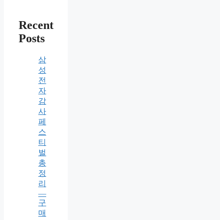
Recent
Posts
삼
성
전
자
감
사
페
스
티
벌
총
정
리
—
구
매