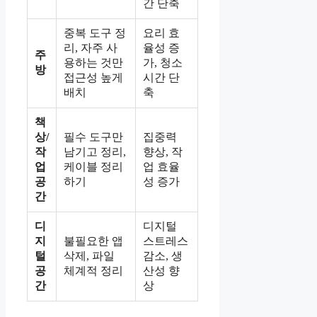
간 단축
중복 도구 정
요리 효
리, 자주 사
율성 증
주
용하는 것만
가, 청소
방
접근성 높게
시간 단
배치
축
책
상/
필수 도구만
집중력
작
남기고 정리,
향상, 작
업
케이블 정리
업 효율
공
하기
성 증가
간
디
디지털
지
불필요한 앱
스트레스
털
삭제, 파일
감소, 생
공
체계적 정리
산성 향
간
상