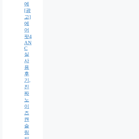
에
[광
고]
에
어
팟4
AN
C
실
사
용
후
기,
진
짜
노
이
즈
캔
슬
링
되