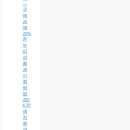
—
구
매
금
액
20%
온
누
리
상
품
권
신
청
방
법
202
6 민
생
지
원
금