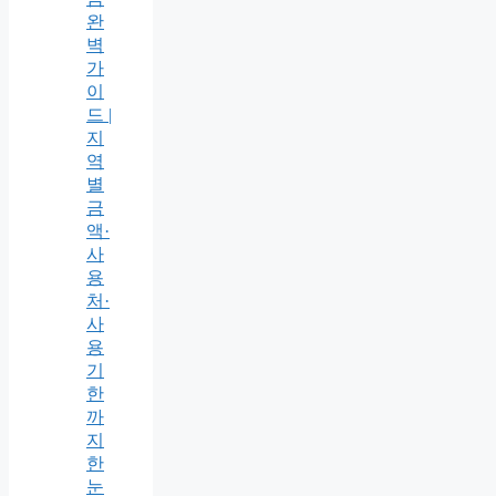
완
벽
가
이
드 |
지
역
별
금
액·
사
용
처·
사
용
기
한
까
지
한
눈