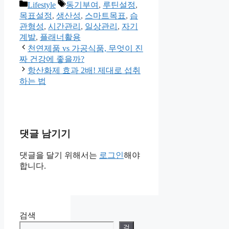
카
태
Lifestyle
동기부여
,
루틴설정
,
Share
테
그
목표설정
,
생산성
,
스마트목표
,
습
고
관형성
,
시간관리
,
일상관리
,
자기
리
계발
,
플래너활용
천연제품 vs 가공식품, 무엇이 진
짜 건강에 좋을까?
항산화제 효과 2배! 제대로 섭취
하는 법
댓글 남기기
댓글을 달기 위해서는
로그인
해야
합니다.
검색
검