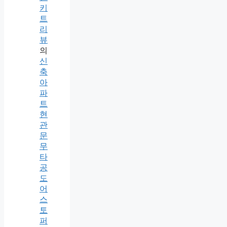
키
트
리
뷰
의
신
축
아
파
트
현
관
문
무
타
공
도
어
스
토
퍼