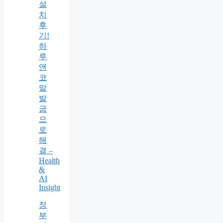
설
치
후
기!
하
루
앤
코
말
발
굽
으
로
해
결 –
Health
&
AI
Insight
정
부