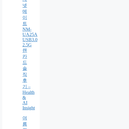
넷
메
이
트
NM-
UA25A
USB3.0
2.5G
랜
카
드
솔
직
후
기 –
Health
&
AI
Insight
여
름