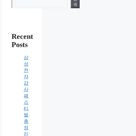
색
Recent
Posts
삼
성
전
자
감
사
페
스
티
벌
총
정
리