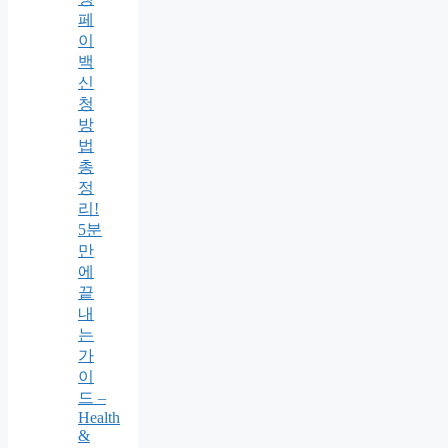
페
이
백
신
청
방
법
총
정
리!
5분
만
에
끝
내
는
가
이
드 –
Health
&