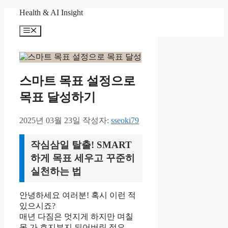
컨
Health & AI Insight
텐
메
츠
뉴
로
건
너
뛰
스마트 목표 설정으로
기
목표 달성하기
2025년 03월 23일
작성자:
sseoki79
작심삼일 탈출! SMART
하게 목표 세우고 꾸준히
실천하는 법
안녕하세요 여러분! 혹시 이런 적
있으시죠?
매년 다짐은 멋지게 하지만 며칠
못 가 흐지부지 되어버린 적요.