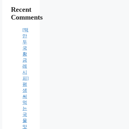
Recent
Comments
[떡
만
두
국
황
금
레
시
피]
평
생
써
먹
는
국
물
맛