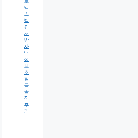
로
맥
스
벨
킨
저
반
사
액
정
보
호
필
름
솔
직
후
기