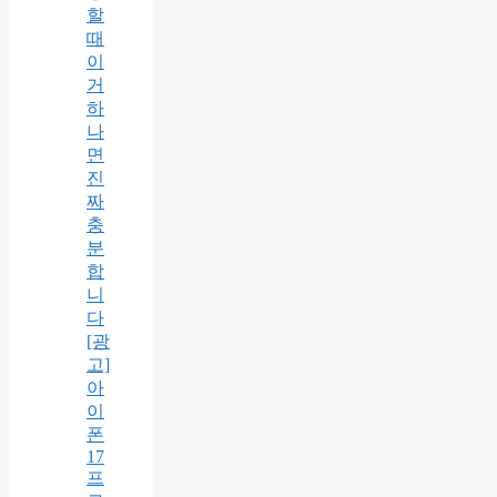
할
때
이
거
하
나
면
진
짜
충
분
합
니
다
[광
고]
아
이
폰
17
프