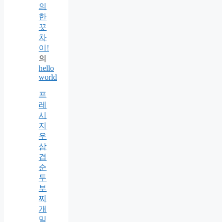
의
한
끗
차
이!
의
hello
world
프
레
시
지
우
삼
겹
순
두
부
찌
개
밀