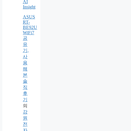
AI
Insight
ASUS
RT-
BE92U
WiFi7
공
유
기,
사
용
해
본
솔
직
후
기
의
강
원
전
자