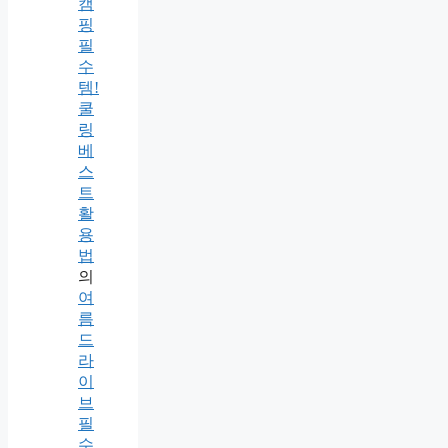
캠
핑
필
수
템!
쿨
링
베
스
트
활
용
법
의
여
름
드
라
이
브
필
수