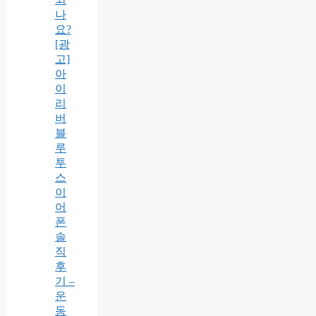
나
요?
[광
고]
아
이
리
버
블
루
투
스
이
어
폰
솔
직
후
기 –
운
동