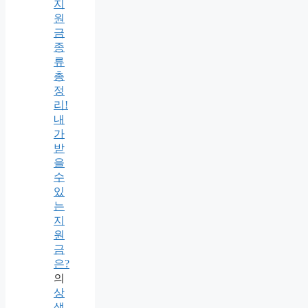
지
원
금
종
류
총
정
리!
내
가
받
을
수
있
는
지
원
금
은?
의
상
생