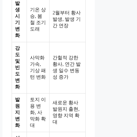
발
생
기온 상
2월부터 황사
시
승, 봄
발생, 발생 기
기
철 조기
간 연장
변
도래
화
강
도
사막화
간헐적 강한
및
가속,
황사, 연간 발
빈
기상 패
생 일수 변동
도
턴 변화
성 증가
변
화
발
토지 이
새로운 황사
원
용 변
발원지 출현,
지
화, 사
영향 지역 확
변
막화 확
대
화
대