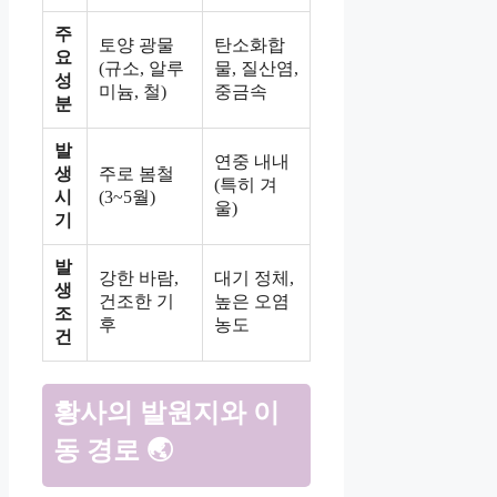
주
토양 광물
탄소화합
요
(규소, 알루
물, 질산염,
성
미늄, 철)
중금속
분
발
연중 내내
생
주로 봄철
(특히 겨
시
(3~5월)
울)
기
발
강한 바람,
대기 정체,
생
건조한 기
높은 오염
조
후
농도
건
황사의 발원지와 이
동 경로 🌏