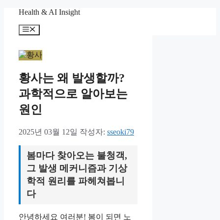
컨
Health & AI Insight
텐
메
츠
뉴
로
건
너
뛰
황사는 왜 발생할까?
기
과학적으로 알아보는
원인
2025년 03월 12일
작성자:
sseoki79
봄마다 찾아오는 불청객,
그 발생 메커니즘과 기상
학적 원리를 파헤쳐봅니
다
안녕하세요 여러분! 봄이 되면 노